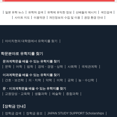
일본 유학 뉴스
유학처 검색
유학에 유익한 정보
선배들의 메시지
색인검색
사이트 지도
이용약관
개인정보의 수집 및 이용
권장 환경 안내
아이치현의 대학원에서 유학지를 찾기
학문분야로 유학지를 찾기
문과계학문을 배울 수 있는 유학지를 찾기
문학
어학
법학
경제・경영・상학
사회학
국제관계학
이과계학문을 배울 수 있는 유학지를 찾기
간호・보건학
의・치학
약학
이학
공학
농・수산학
문・이과계학문을 배울 수 있는 유학지를 찾기
교원양성・교육학
생활과학
예술학
종합과학
【장학금 안내】
장학금 검색
장학금 응모
JAPAN STUDY SUPPORT Scholarships