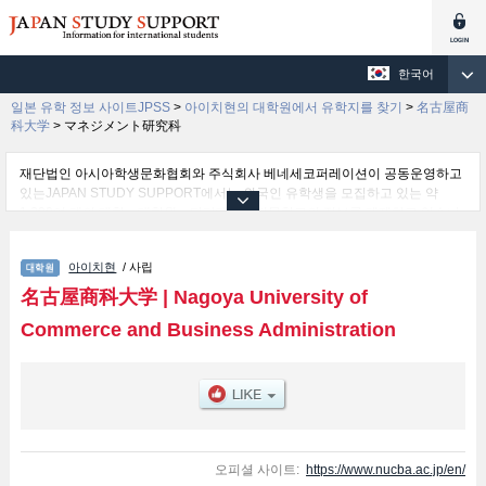
한국어
일본 유학 정보 사이트JPSS
>
아이치현의 대학원에서 유학지를 찾기
>
名古屋商
科大学
>
マネジメント研究科
재단법인 아시아학생문화협회와 주식회사 베네세코퍼레이션이 공동운영하고
있는JAPAN STUDY SUPPORT에서는 외국인 유학생을 모집하고 있는 약
1,300여 개의 대학・대학원・단기대학・전문학교의 정보를 게재하고 있습니
다.
여기에서는 名古屋商科大学 관한 자세한 정보를 게재하고 있어 マネジメント
아이치현
/ 사립
研究科및Accounting & Taxation 등의 연구과별 정보, 모집정원과 합격자수 등
의 입시정보, 시설안내, 교통정보 등 외국인 유학생에게 유익하고 필요한 정보
名古屋商科大学
|
Nagoya University of
를 게재하고 있으므로 많이 이용해 주시기 바랍니다.
Commerce and Business Administration
오피셜 사이트:
https://www.nucba.ac.jp/en/