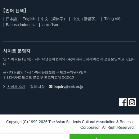
【언어 선택】
日本語
English
中文（简体字）
中文（繁體字）
Tiếng Việt
Bahasa Indonesia
ภาษาไทย
사이트 운영자
당 사이트는 (공재)아시아학생문화협회와 (주)베네세코퍼레이션이 공동운영하고 있습니
다.
공익재단법인 아시아학생문화협회 국제교육지원사업부
〒113-8642 도쿄도 분쿄쿠 혼코마고메 2-12-13
사이트 소개
질의 사항
Copyright(C) 1999-2026 The Asian Students Cultural Association & Benesse
Corporation. All Right Reserved.