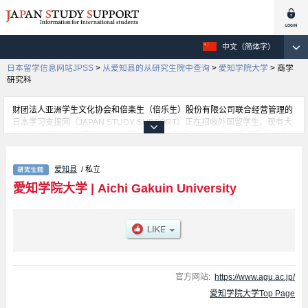
中文（简体字）
日本留学信息网站JPSS
>
从爱知县的从研究生院中查询
>
愛知学院大学
>
商学
研究科
财团法人亚洲学生文化协会和倍楽生（倍乐生）股份有限公司联合经营管理的
日本学习支援网（JAPAN STUDY SUPPORT）正在招收外国留学生。现有大
约1300个学校的大学学部、大学院、短大、专门学校的招生信息正登载于此
网。
这里登载的是愛知学院大学的详细招生信息。有Letters、商学研究科、
爱知县
/ 私立
Management、Law、Dental Sciences、Psyshological and Physical
Science、Pharmacy、Economics等各研究科的不同信息。招收名额、合格人
愛知学院大学
|
Aichi Gakuin University
数等考试信息，以及设施介绍、联系方式等外国留学生必要的信息都登载于
此，请务必查阅和利用此网。
官方网站:
https://www.agu.ac.jp/
愛知学院大学Top Page