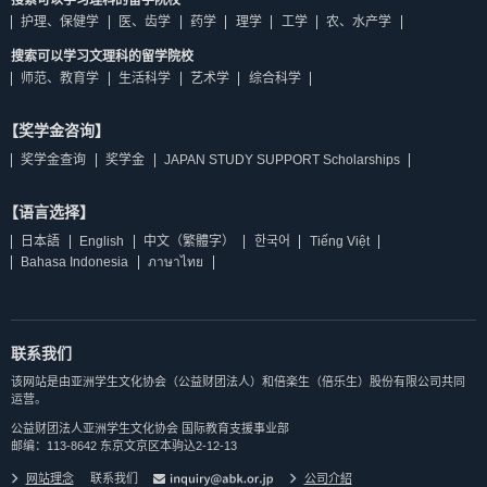
搜索可以学习理科的留学院校
护理、保健学
医、齿学
药学
理学
工学
农、水产学
搜索可以学习文理科的留学院校
师范、教育学
生活科学
艺术学
综合科学
【奖学金咨询】
奖学金查询
奖学金
JAPAN STUDY SUPPORT Scholarships
【语言选择】
日本語
English
中文（繁體字）
한국어
Tiếng Việt
Bahasa Indonesia
ภาษาไทย
联系我们
该网站是由亚洲学生文化协会（公益财团法人）和倍楽生（倍乐生）股份有限公司共同
运营。
公益财团法人亚洲学生文化协会 国际教育支援事业部
邮编：113-8642 东京文京区本驹込2-12-13
网站理念
联系我们
公司介紹