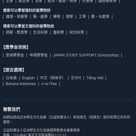
文學
語言學
法學
經濟、經營、商學
社會學
國際關系學
搜索可以學習理科的留學院校
護理、保健學
醫、齒學
藥學
理學
工學
農、水產學
搜索可以學習文理科的留學院校
師範、教育學
生活科學
藝術學
綜合科學
【獎學金咨詢】
查詢獎學金
申請獎學金
JAPAN STUDY SUPPORT Scholarships
【語言選擇】
日本語
English
中文（简体字）
한국어
Tiếng Việt
Bahasa Indonesia
ภาษาไทย
聯繫我們
該網站是由亞洲學生文化協會（公益財團法人）和倍楽生（倍樂生）股份有限公司共同
運營。
公益財團法人亞洲學生文化協會國際教育支援事業部
郵編：113-8642 東京文京區本駒込2-12-13