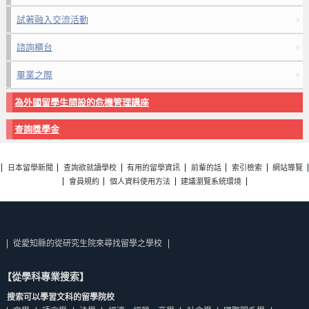
試著融入交流活動
諮詢櫃台
畢業之際
為外國留學生開設的危機管理講座
查詢獎學金
日本留學新聞
查詢欲就讀學校
有用的留學資訊
前輩的話
索引檢索
網站導覽
會員規約
個人資料使用方法
建議瀏覽系統環境
從愛知縣的從研究生院來尋找留學之學校
【從學科專業搜索】
搜索可以學習文科的留學院校