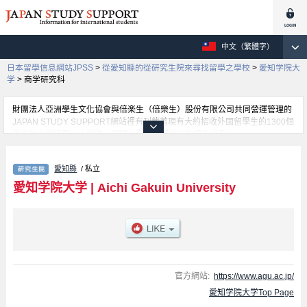
中文（繁體字）
日本留學信息網站JPSS
>
從愛知縣的從研究生院來尋找留學之學校
>
愛知学院大
学
>
商学研究科
財團法人亞洲學生文化協會與倍楽生（倍樂生）股份有限公司共同營運管理的
JAPAN STUDY SUPPORT網站裡有刊載著現有大約招收外國留學生的1300個
學校的大學學部、大學院、短期大學、專門學校的招生訊息。
在這裡有刊載著愛知学院大学的詳細招生訊息。有Letters、商学研究科、
Management、Law、Dental Sciences、Policy Studies、Psyshological and
愛知縣
/ 私立
Physical Science、Pharmacy、Economics等各別研究科的不同訊息，以及招
收名額、合格人數等考試資訊、設施介紹、聯絡方式等對外國留學生是必要之
愛知学院大学
|
Aichi Gakuin University
訊息都刊載於此，請務必查閱及利用此網站。
官方網站:
https://www.agu.ac.jp/
愛知学院大学Top Page