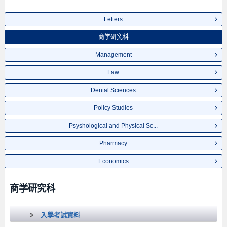
Letters
商学研究科
Management
Law
Dental Sciences
Policy Studies
Psyshological and Physical Sc...
Pharmacy
Economics
商学研究科
入學考試資料