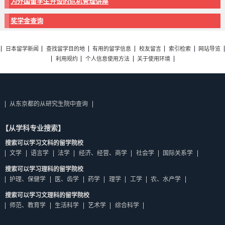
为外国留学生开设的危机管理讲座
奖学金查询
日本留学新闻
查找留学目的地
有用的留学信息
校友留言
索引检索
网站导览
利用规约
个人信息使用方法
关于使用环境
从东京都的从研究生院中查询
【从学科专业搜索】
搜索可以学习文科的留学院校
文学
语言学
法学
经济、经营、商学
社会学
国际关系学
搜索可以学习理科的留学院校
护理、保健学
医、齿学
药学
理学
工学
农、水产学
搜索可以学习文理科的留学院校
师范、教育学
生活科学
艺术学
综合科学