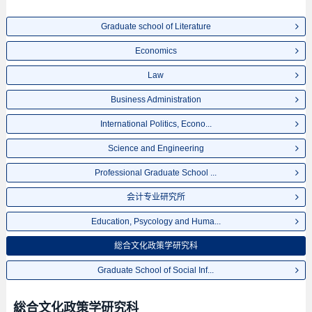
Graduate school of Literature
Economics
Law
Business Administration
International Politics, Econo...
Science and Engineering
Professional Graduate School ...
会计专业研究所
Education, Psycology and Huma...
総合文化政策学研究科
Graduate School of Social Inf...
総合文化政策学研究科