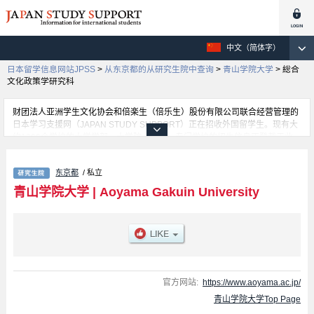
中文（简体字）
日本留学信息网站JPSS
>
从东京都的从研究生院中查询
>
青山学院大学
>
総合
文化政策学研究科
财团法人亚洲学生文化协会和倍楽生（倍乐生）股份有限公司联合经营管理的
日本学习支援网（JAPAN STUDY SUPPORT）正在招收外国留学生。现有大
约1300个学校的大学学部、大学院、短大、专门学校的招生信息正登载于此
网。
这里登载的是青山学院大学的详细招生信息。有Graduate school of
东京都
/ 私立
Literature、Economics、Law、Business Administration、International
Politics, Economics and Communication、Science and Engineering、
青山学院大学
|
Aoyama Gakuin University
Professional Graduate School of International Management、会计专业研究
所、Education, Psycology and Human Studies、総合文化政策学研究科、
Graduate School of Social Informatics等各研究科的不同信息。招收名额、合
格人数等考试信息，以及设施介绍、联系方式等外国留学生必要的信息都登载
于此，请务必查阅和利用此网。
官方网站:
https://www.aoyama.ac.jp/
青山学院大学Top Page