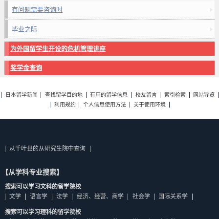
有问题需要咨询时
毕业之际
为外国留学生开设的危机管理讲座
奖学金查询
日本留学新闻
查找留学目的地
有用的留学信息
校友留言
索引检索
网站导览
利用规约
个人信息使用方法
关于使用环境
从千叶县的从研究生院中查询
【从学科专业搜索】
搜索可以学习文科的留学院校
文学
语言学
法学
经济、经营、商学
社会学
国际关系学
搜索可以学习理科的留学院校