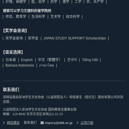
护理、保健学
医、齿学
药学
理学
工学
农、水产学
搜索可以学习文理科的留学院校
师范、教育学
生活科学
艺术学
综合科学
【奖学金咨询】
奖学金查询
奖学金
JAPAN STUDY SUPPORT Scholarships
【语言选择】
日本語
English
中文（繁體字）
한국어
Tiếng Việt
Bahasa Indonesia
ภาษาไทย
联系我们
该网站是由亚洲学生文化协会（公益财团法人）和倍楽生（倍乐生）股份有限公司共同
运营。
公益财团法人亚洲学生文化协会 国际教育支援事业部
邮编：113-8642 东京文京区本驹込2-12-13
网站理念
联系我们
公司介紹