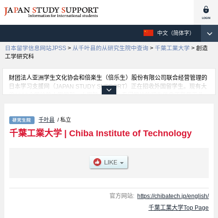
中文（简体字）
日本留学信息网站JPSS
>
从千叶县的从研究生院中查询
>
千葉工業大学
>
創造
工学研究科
财团法人亚洲学生文化协会和倍楽生（倍乐生）股份有限公司联合经营管理的
日本学习支援网（JAPAN STUDY SUPPORT）正在招收外国留学生。现有大
约1300个学校的大学学部、大学院、短大、专门学校的招生信息正登载于此
网。
这里登载的是千葉工業大学的详细招生信息。有Graduate school of
千叶县
/ 私立
Engineering、Graduate school of Information and Computer Science、
Graduate school of Social Systems Science、Graduate School of Advanced
千葉工業大学
|
Chiba Institute of Technology
Engineering、創造工学研究科等各研究科的不同信息。招收名额、合格人数
等考试信息，以及设施介绍、联系方式等外国留学生必要的信息都登载于此，
请务必查阅和利用此网。
官方网站:
https://chibatech.jp/english/
千葉工業大学Top Page