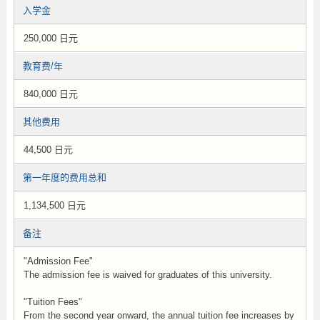
入学金
250,000 日元
教育费/年
840,000 日元
其他费用
44,500 日元
第一年度的费用总和
1,134,500 日元
备注
"Admission Fee"
The admission fee is waived for graduates of this university.
"Tuition Fees"
From the second year onward, the annual tuition fee increases by