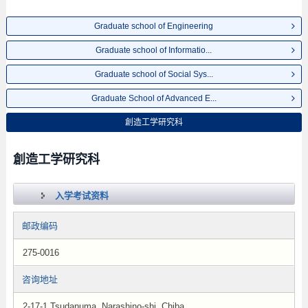
Graduate school of Engineering
Graduate school of Informatio...
Graduate school of Social Sys...
Graduate School of Advanced E...
創造工学研究科
創造工学研究科
入学考试资料
邮政编码
275-0016
咨询地址
2-17-1 Tsudanuma, Narashino-shi, Chiba