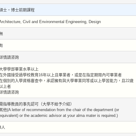
碩士・博士前期課程
Architecture, Civil and Environmental Engineering, Design
無
有
詳情請咨詢
大學學部畢業水準以上
在外國接受過學校教育16年以上且畢業者，或是在指定期限內可畢業者
在個別的入學資格審查中，承認擁有與大學畢業同等或以上學習能力，且22歲
以上者
詳情請咨詢
需指導教員的事先認可（大學不給予介紹）
其他(A letter of recommendation from the chair of the department (or
equivalent) or the academic advisor at your alma mater is required.)
4人