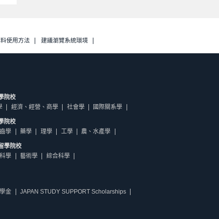
資料使用方法
建議瀏覽系統環境
學院校
學
經濟、經營、商學
社會學
國際關系學
學院校
齒學
藥學
理學
工學
農、水產學
留學院校
科學
藝術學
綜合科學
學金
JAPAN STUDY SUPPORT Scholarships