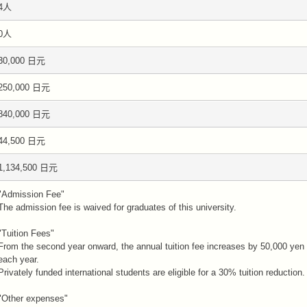
4人
0人
30,000 日元
250,000 日元
840,000 日元
44,500 日元
1,134,500 日元
"Admission Fee"
The admission fee is waived for graduates of this university.
"Tuition Fees"
From the second year onward, the annual tuition fee increases by 50,000 yen
each year.
Privately funded international students are eligible for a 30% tuition reduction.
"Other expenses"