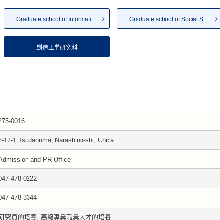
Graduate school of Informatio...
Graduate school of Social Sys...
創造工学研究科
275-0016
2-17-1 Tsudanuma, Narashino-shi, Chiba
Admission and PR Office
047-478-0222
047-478-3344
研究員的培養, 高級專業職業人才的培養