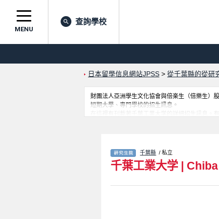
查詢學校
MENU
日本留學信息網站JPSS
>
從千葉縣的從研
財團法人亞洲學生文化協會與倍楽生（倍樂生）股份有
短期大學、專門學校的招生訊息。
在這裡有刊載著千葉工業大学的詳細招生訊息。有Graduate school 
Science、Graduate School of A
訊息都刊載於此，請務必查閱及利用此網站。
千葉縣
/ 私立
千葉工業大学
|
Chiba