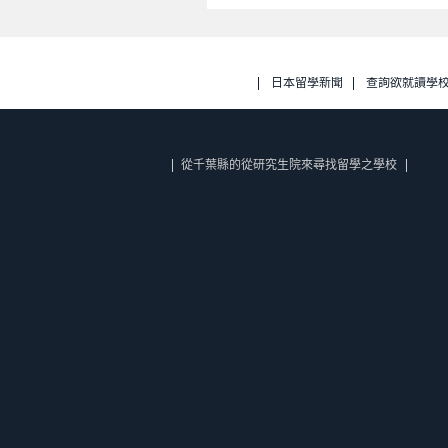
日本留學新聞
查詢欲就讀學
從千葉縣的從研究生院來尋找留學之學校