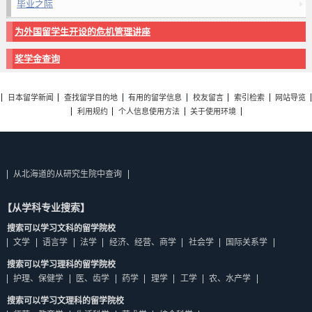
毕业之际
为外国留学生开设的危机管理讲座
奖学金查询
日本留学新闻
查找留学目的地
有用的留学信息
校友留言
索引检索
网站导览
利用规约
个人信息使用方法
关于使用环境
从北海道的从研究生院中查询
【从学科专业搜索】
搜索可以学习文科的留学院校
文学
语言学
法学
经济、经营、商学
社会学
国际关系学
搜索可以学习理科的留学院校
护理、保健学
医、齿学
药学
理学
工学
农、水产学
搜索可以学习文理科的留学院校