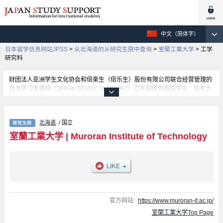
中文（简体字）
日本留学信息网站JPSS
>
从北海道的从研究生院中查询
>
室蘭工業大学
>
工学
研究科
财团法人亚洲学生文化协会和倍楽生（倍乐生）股份有限公司联合经营管理的
日本学习支援网（JAPAN STUDY SUPPORT）正在招收外国留学生。现有大
约1300个学校的大学学部、大学院、短大、专门学校的招生信息正登载于此
网。
这里登载的是室蘭工業大学的详细招生信息。有工学研究科等各研究科的不同
北海道
/ 国立
信息。招收名额、合格人数等考试信息，以及设施介绍、联系方式等外国留学
生必要的信息都登载于此，请务必查阅和利用此网。
室蘭工業大学
|
Muroran Institute of Technology
官方网站:
https://www.muroran-it.ac.jp/
室蘭工業大学Top Page