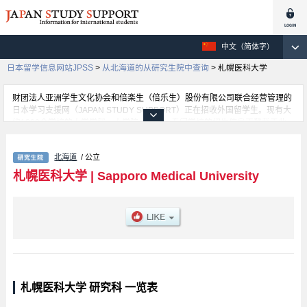
中文（简体字）
日本留学信息网站JPSS
>
从北海道的从研究生院中查询
>
札幌医科大学
财团法人亚洲学生文化协会和倍楽生（倍乐生）股份有限公司联合经营管理的
日本学习支援网（JAPAN STUDY SUPPORT）正在招收外国留学生。现有大
约1300个学校的大学学部、大学院、短大、专门学校的招生信息正登载于此
网。
这里登载的是札幌医科大学的详细招生信息。有等各研究科的不同信息。招收
北海道
/ 公立
名额、合格人数等考试信息，以及设施介绍、联系方式等外国留学生必要的信
息都登载于此，请务必查阅和利用此网。
札幌医科大学
|
Sapporo Medical University
札幌医科大学 研究科 一览表