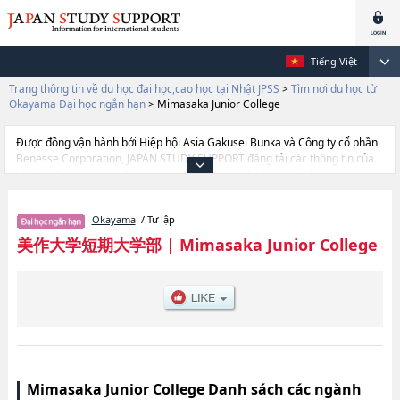
Tiếng Việt
Trang thông tin về du học đại học,cao học tại Nhật JPSS
>
Tìm nơi du học từ
Okayama Đại học ngắn hạn
>
Mimasaka Junior College
Được đồng vận hành bởi Hiệp hội Asia Gakusei Bunka và Công ty cổ phần
Benesse Corporation, JAPAN STUDY SUPPORT đăng tải các thông tin của
khoảng 1.300 trường đại học, cao học, trường đại học ngắn hạn, trường
chuyên môn đang tiếp nhận du học sinh.
Tại đây có đăng các thông tin chi tiết về Mimasaka Junior College, và thông
Okayama
/ Tư lập
tin cần thiết dành cho du học sinh, như là về các , thông tin về từng ngành
học, thông tin liên quan đến thi tuyển như số lượng tuyển sinh, số lượng
美作大学短期大学部
|
Mimasaka Junior College
trúng tuyển, cở sở trang thiết bị, hướng dẫn địa điểm v.v...
Mimasaka Junior College Danh sách các ngành