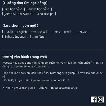
【Hướng dẫn tìm học bổng】
Tìm học bổng
Đăng kí học bổng
JAPAN STUDY SUPPORT Scholarships
【Lựa chọn ngôn ngữ】
日本語
English
中文（简体字）
中文（繁體字）
한국어
Bahasa Indonesia
ภาษาไทย
Đơn vị vận hành trang web
Website này được đồng vận hành bởi Hiệp hội Văn hóa Sinh Viên Châu Á (ABK) và
Công ty cổ phần Benesse Coporation.
Hiệp hội Văn hóa Sinh Viên Châu Á (ABK) Phòng Sự nghiệp Hỗ trợ Giáo dục Quốc
tế
113-8642, Tokyo-to Bunkyo-ku Honkomagome 2-12-13
Khái niệm về trang web
Liên hệ