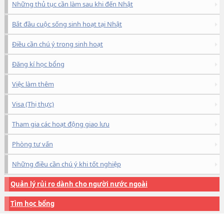
Những thủ tục cần làm sau khi đến Nhật
Bắt đầu cuộc sống sinh hoạt tại Nhật
Điều cần chú ý trong sinh hoạt
Đăng kí học bổng
Việc làm thêm
Visa (Thị thực)
Tham gia các hoạt động giao lưu
Phòng tư vấn
Những điều cần chú ý khi tốt nghiệp
Quản lý rủi ro dành cho người nước ngoài
Tìm học bổng