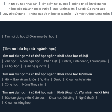
Tin tức du học Nhật Bản
Tìm kiếm nơi du học
Thông tin có ích về du học
Thông điệp của anh chị đi trước
Mục lục tìm kiếm
Sơ đồ của trang web
Quy ước sử dụng
Thông báo về thông tin cá nhân
Về môi trường tương thích
Tìm nơi du học từ Okayama Đại học
【Tìm nơi du học từ ngành học】
Tìm nơi du học mà có thể học ngành Khối Khoa học xã hội
Văn học
Ngôn ngữ học
Pháp luật
Kinh tế, Kinh doanh, Thương mại
Xã hội học
Quan hệ quốc tế
Tìm nơi du học mà có thể học ngành Khối Khoa học tự nhiên
Hộ lý, Bảo vệ sức khỏe
Y, Nha
Dược
Khoa học tự nhiên
Công học
Nông Thủy sản
Tìm nơi du học mà có thể học ngành Khối tổng hợp (Tự nhiên và Xã hội)
Đào tạo giảng viên, Giáo dục
Khoa học đời sống
Nghệ thuật
Khoa học tổng hợp