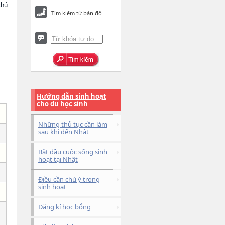
chủ
Tìm kiếm từ bản đồ
Hướng dẫn sinh hoạt
cho du học sinh
Những thủ tục cần làm
sau khi đến Nhật
Bắt đầu cuộc sống sinh
hoạt tại Nhật
Điều cần chú ý trong
sinh hoạt
Đăng kí học bổng