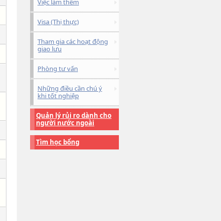
Việc làm thêm
Visa (Thị thực)
Tham gia các hoạt động
giao lưu
Phòng tư vấn
Những điều cần chú ý
khi tốt nghiệp
Quản lý rủi ro dành cho
người nước ngoài
Tìm học bổng