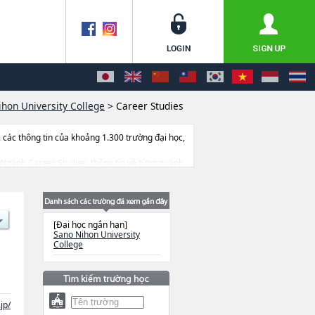
ihon University College
>
Career Studies
ác thông tin của khoảng 1.300 trường đại học,
ác Ngành Career Studies, thông tin về từng ngành
.
[Đại học ngắn hạn]
Sano Nihon University
College
jp/