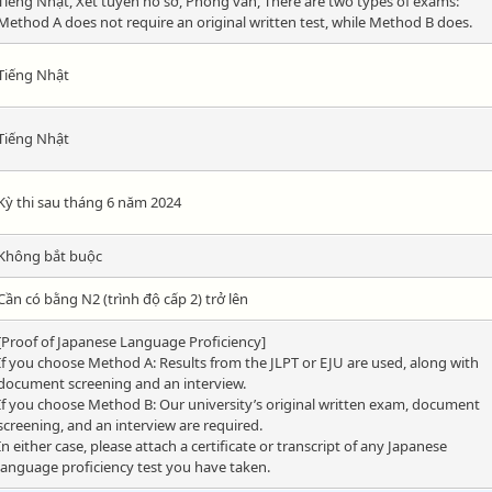
Tiếng Nhật, Xét tuyển hồ sơ, Phỏng vấn, There are two types of exams:
Method A does not require an original written test, while Method B does.
Tiếng Nhật
Tiếng Nhật
Kỳ thi sau tháng 6 năm 2024
Không bắt buộc
Cần có bằng N2 (trình độ cấp 2) trở lên
[Proof of Japanese Language Proficiency]
If you choose Method A: Results from the JLPT or EJU are used, along with
document screening and an interview.
If you choose Method B: Our university’s original written exam, document
screening, and an interview are required.
In either case, please attach a certificate or transcript of any Japanese
language proficiency test you have taken.