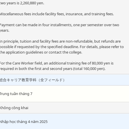
two years is 2,260,880 yen.
Miscellaneous fees include facility fees, insurance, and training fees.
Payment can be made in four installments, one per semester over two
years.
In principle, tuition and facility fees are non-refundable, but refunds are
possible if requested by the specified deadline. For details, please refer to
the application guidelines or contact the college.
For the Care Worker field, an additional training fee of 80,000 yen is
required in both the first and second years (total 160,000 yen).
総合キャリア教育学科（全フィールド）
Trung tuần tháng 7
Không công khai
Nhập học tháng 4 năm 2025