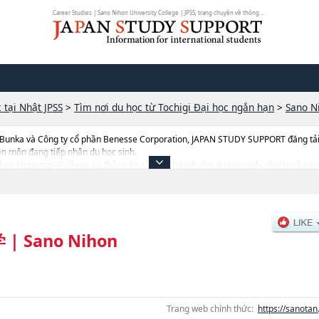
Career Studies | Sano Nihon University College | JPSS, trang chuyên về thông ...
 tại Nhật JPSS
>
Tìm nơi du học từ Tochigi Đại học ngắn hạn
>
Sano N
 Bunka và Công ty cổ phần Benesse Corporation, JAPAN STUDY SUPPORT đăng tải c
ên môn đang tiếp nhận du học sinh.
Nihon University College, và thông tin cần thiết dành cho du học sinh, như là về c
ợng tuyển sinh, số lượng trúng tuyển, cở sở trang thiết bị, hướng dẫn địa điểm v.v..
学
|
Sano Nihon
Trang web chính thức:
https://sanotan.