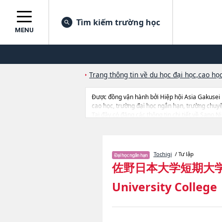
Tìm kiếm trường học
MENU
Trang thông tin về du học đại học,cao học
Được đồng vận hành bởi Hiệp hội Asia Gakusei
cao học, trường đại học ngắn hạn, trường chuy
Tại đây có đăng các thông tin chi tiết về Sano 
học, thông tin liên quan đến thi tuyển như số lư
Tochigi
/ Tư lập
佐野日本大学短期大
University College