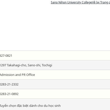
Sano Nihon University CollegeVề lại Trang 
327-0821
1297 Takahagi-cho, Sano-shi, Tochigi
Admission and PR Office
0283-21-2332
0283-21-0892
Tuyển chọn đặc biệt dành cho du học sinh