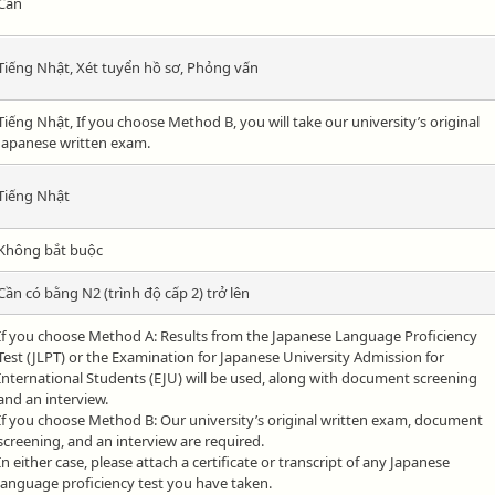
Cần
Tiếng Nhật, Xét tuyển hồ sơ, Phỏng vấn
Tiếng Nhật, If you choose Method B, you will take our university’s original
Japanese written exam.
Tiếng Nhật
Không bắt buộc
Cần có bằng N2 (trình độ cấp 2) trở lên
If you choose Method A: Results from the Japanese Language Proficiency
Test (JLPT) or the Examination for Japanese University Admission for
International Students (EJU) will be used, along with document screening
and an interview.
If you choose Method B: Our university’s original written exam, document
screening, and an interview are required.
In either case, please attach a certificate or transcript of any Japanese
language proficiency test you have taken.