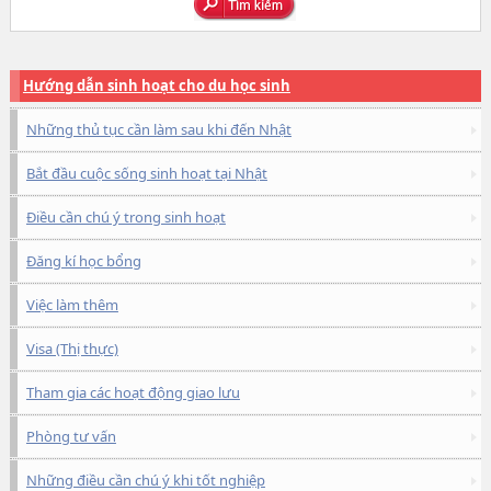
Hướng dẫn sinh hoạt cho du học sinh
Những thủ tục cần làm sau khi đến Nhật
Bắt đầu cuộc sống sinh hoạt tại Nhật
Điều cần chú ý trong sinh hoạt
Đăng kí học bổng
Việc làm thêm
Visa (Thị thực)
Tham gia các hoạt động giao lưu
Phòng tư vấn
Những điều cần chú ý khi tốt nghiệp