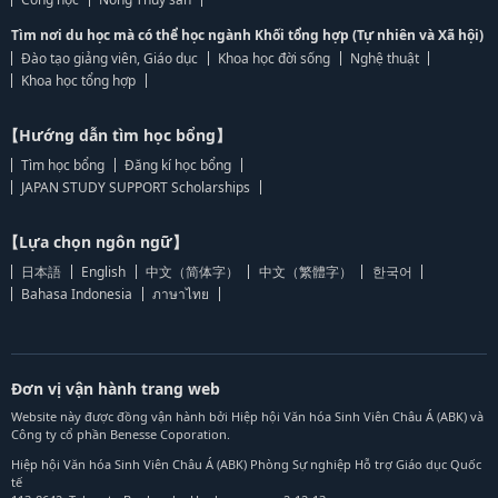
Tìm nơi du học mà có thể học ngành Khối tổng hợp (Tự nhiên và Xã hội)
Đào tạo giảng viên, Giáo dục
Khoa học đời sống
Nghệ thuật
Khoa học tổng hợp
【Hướng dẫn tìm học bổng】
Tìm học bổng
Đăng kí học bổng
JAPAN STUDY SUPPORT Scholarships
【Lựa chọn ngôn ngữ】
日本語
English
中文（简体字）
中文（繁體字）
한국어
Bahasa Indonesia
ภาษาไทย
Đơn vị vận hành trang web
Website này được đồng vận hành bởi Hiệp hội Văn hóa Sinh Viên Châu Á (ABK) và
Công ty cổ phần Benesse Coporation.
Hiệp hội Văn hóa Sinh Viên Châu Á (ABK) Phòng Sự nghiệp Hỗ trợ Giáo dục Quốc
tế