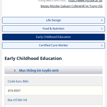
Trang web chính thức:
https://www.mizobe.ac.jp/
Beppu Mizobe Gakuen CollegeVề lại Trang chủ
Life Design
Food & Nutrition
Early Childhood Education
Certified Care Worker
Early Childhood Education
Mục thông tin tuyển sinh
Code bưu điện
874-8567
Địa chỉ liên hệ