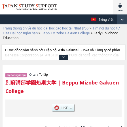
Tiếng Việt
Trang thông tin về du học đại học,cao học tại Nhật JPSS
>
Tìm nơi du học từ
Oita Đại học ngắn hạn
>
Beppu Mizobe Gakuen College
>
Early Childhood
Education
Được đồng vận hành bởi Hiệp hội Asia Gakusei Bunka và Công ty cổ phần
Benesse Corporation, JAPAN STUDY SUPPORT đăng tải các thông tin của
khoảng 1.300 trường đại học, cao học, trường đại học ngắn hạn, trường
chuyên môn đang tiếp nhận du học sinh.
Tại đây có đăng các thông tin chi tiết về Beppu Mizobe Gakuen College, và
Oita
/ Tư lập
thông tin cần thiết dành cho du học sinh, như là về các Ngành Life
DesignhoặcNgành Food & NutritionhoặcNgành Early Childhood
別府溝部学園短期大学
|
Beppu Mizobe Gakuen
EducationhoặcNgành Certified Care Worker, thông tin về từng ngành học,
College
thông tin liên quan đến thi tuyển như số lượng tuyển sinh, số lượng trúng
tuyển, cở sở trang thiết bị, hướng dẫn địa điểm v.v...