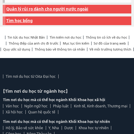
Quản lý rủi ro dành cho người nước ngoài
Tìm học bổng
Tin tức du học Nhật Bản
Tìm kiếm nơi du học
Thông tin có ích về du học
Thông điệp của anh chị đi trước
Mục lục tìm kiếm
Sơ đồ của trang web
Quy ước sử dụng
Thông báo về thông tin cá nhân
Về môi trường tương thích
Tìm nơi du học từ Oita Đại học
【Tìm nơi du học từ ngành học】
Tìm nơi du học mà có thể học ngành Khối Khoa học xã hội
Văn học
Ngôn ngữ học
Pháp luật
Kinh tế, Kinh doanh, Thương mại
Xã hội học
Quan hệ quốc tế
Tìm nơi du học mà có thể học ngành Khối Khoa học tự nhiên
Hộ lý, Bảo vệ sức khỏe
Y, Nha
Dược
Khoa học tự nhiên
Công học
Nông Thủy sản