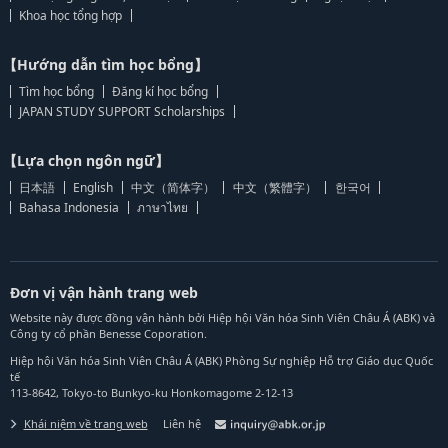
Khoa học tổng hợp
【Hướng dẫn tìm học bổng】
Tìm học bổng
Đăng kí học bổng
JAPAN STUDY SUPPORT Scholarships
【Lựa chọn ngôn ngữ】
日本語
English
中文（简体字）
中文（繁體字）
한국어
Bahasa Indonesia
ภาษาไทย
Đơn vị vận hành trang web
Website này được đồng vận hành bởi Hiệp hội Văn hóa Sinh Viên Châu Á (ABK) và
Công ty cổ phần Benesse Coporation.
Hiệp hội Văn hóa Sinh Viên Châu Á (ABK) Phòng Sự nghiệp Hỗ trợ Giáo dục Quốc
tế
113-8642, Tokyo-to Bunkyo-ku Honkomagome 2-12-13
Khái niệm về trang web
Liên hệ