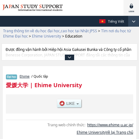
Tiếng Việt
Trang thông tin về du học đại học,cao học tại Nhật JPSS
>
Tìm nơi du học từ
Ehime Đại học
>
Ehime University
>
Education
Được đồng vận hành bởi Hiệp hội Asia Gakusei Bunka và Công ty cổ phần
Benesse Corporation, JAPAN STUDY SUPPORT đăng tải các thông tin của
khoảng 1.300 trường đại học, cao học, trường đại học ngắn hạn, trường
chuyên môn đang tiếp nhận du học sinh.
Tại đây có đăng các thông tin chi tiết về Ehime University, và thông tin cần
Ehime
/ Quốc lập
thiết dành cho du học sinh, như là về các Ngành AgriculturehoặcNgành
Luật và Nhân vănhoặcNgành EducationhoặcNgành SciencehoặcNgành
愛媛大学
|
Ehime University
MedicinehoặcNgành EngineeringhoặcNgành Collaborative Regional
Innovation, thông tin về từng ngành học, thông tin liên quan đến thi tuyển
như số lượng tuyển sinh, số lượng trúng tuyển, cở sở trang thiết bị, hướng
dẫn địa điểm v.v...
Trang web chính thức:
https://www.ehime-u.ac.jp/
Ehime UniversityVề lại Trang chủ