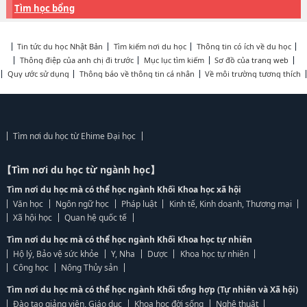
Tìm học bổng
Tin tức du học Nhật Bản
Tìm kiếm nơi du học
Thông tin có ích về du học
Thông điệp của anh chị đi trước
Mục lục tìm kiếm
Sơ đồ của trang web
Quy ước sử dụng
Thông báo về thông tin cá nhân
Về môi trường tương thích
Tìm nơi du học từ Ehime Đại học
【Tìm nơi du học từ ngành học】
Tìm nơi du học mà có thể học ngành Khối Khoa học xã hội
Văn học
Ngôn ngữ học
Pháp luật
Kinh tế, Kinh doanh, Thương mại
Xã hội học
Quan hệ quốc tế
Tìm nơi du học mà có thể học ngành Khối Khoa học tự nhiên
Hộ lý, Bảo vệ sức khỏe
Y, Nha
Dược
Khoa học tự nhiên
Công học
Nông Thủy sản
Tìm nơi du học mà có thể học ngành Khối tổng hợp (Tự nhiên và Xã hội)
Đào tạo giảng viên, Giáo dục
Khoa học đời sống
Nghệ thuật