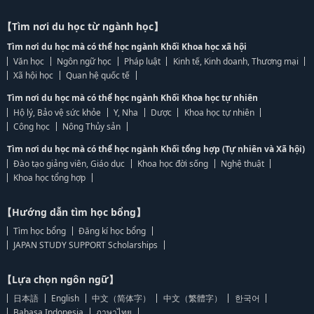
【Tìm nơi du học từ ngành học】
Tìm nơi du học mà có thể học ngành Khối Khoa học xã hội
Văn học
Ngôn ngữ học
Pháp luật
Kinh tế, Kinh doanh, Thương mại
Xã hội học
Quan hệ quốc tế
Tìm nơi du học mà có thể học ngành Khối Khoa học tự nhiên
Hộ lý, Bảo vệ sức khỏe
Y, Nha
Dược
Khoa học tự nhiên
Công học
Nông Thủy sản
Tìm nơi du học mà có thể học ngành Khối tổng hợp (Tự nhiên và Xã hội)
Đào tạo giảng viên, Giáo dục
Khoa học đời sống
Nghệ thuật
Khoa học tổng hợp
【Hướng dẫn tìm học bổng】
Tìm học bổng
Đăng kí học bổng
JAPAN STUDY SUPPORT Scholarships
【Lựa chọn ngôn ngữ】
日本語
English
中文（简体字）
中文（繁體字）
한국어
Bahasa Indonesia
ภาษาไทย