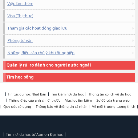
Việc làm thêm
Visa (Thị thực)
Tham gia các hoạt động giao lưu
Phòng tư vấn
Những điều cần chú ý khi tốt nghiệp
Quản lý rủi ro dành cho người nước ngoài
Tìm học bổng
Tin tức du học Nhật Bản
Tìm kiếm nơi du học
Thông tin có ích về du học
Thông điệp của anh chị đi trước
Mục lục tìm kiếm
Sơ đồ của trang web
Quy ước sử dụng
Thông báo về thông tin cá nhân
Về môi trường tương thích
Tìm nơi du học từ Aomori Đại học