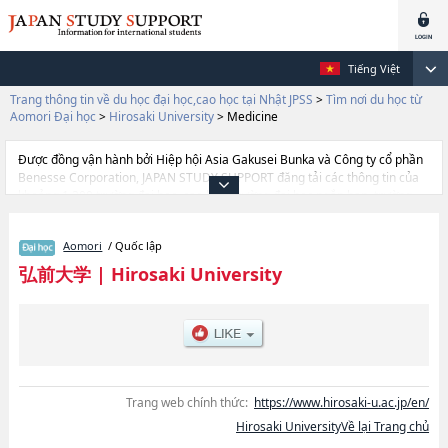
Tiếng Việt
Trang thông tin về du học đại học,cao học tại Nhật JPSS
>
Tìm nơi du học từ
Aomori Đại học
>
Hirosaki University
>
Medicine
Được đồng vận hành bởi Hiệp hội Asia Gakusei Bunka và Công ty cổ phần
Benesse Corporation, JAPAN STUDY SUPPORT đăng tải các thông tin của
khoảng 1.300 trường đại học, cao học, trường đại học ngắn hạn, trường
chuyên môn đang tiếp nhận du học sinh.
Tại đây có đăng các thông tin chi tiết về Hirosaki University, và thông tin
Aomori
/ Quốc lập
cần thiết dành cho du học sinh, như là về các Ngành Humanities and
Social ScienceshoặcNgành EducationhoặcNgành MedicinehoặcNgành
弘前大学
|
Hirosaki University
Science and TechnologyhoặcNgành Agriculture and Life Science, thông tin
về từng ngành học, thông tin liên quan đến thi tuyển như số lượng tuyển
sinh, số lượng trúng tuyển, cở sở trang thiết bị, hướng dẫn địa điểm v.v...
Trang web chính thức:
https://www.hirosaki-u.ac.jp/en/
Hirosaki UniversityVề lại Trang chủ