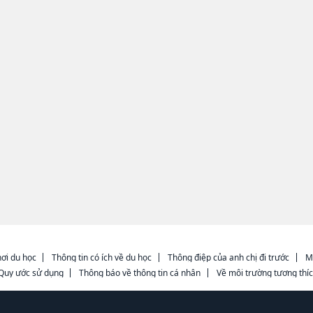
ơi du học
Thông tin có ích về du học
Thông điệp của anh chị đi trước
M
Quy ước sử dụng
Thông báo về thông tin cá nhân
Về môi trường tương thí