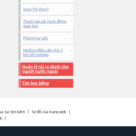
Visa (Thị thực)
Tham gia các hoạt động
giao lưu
Phòng tư vấn
Những điều cần chú ý
khi tốt nghiệp
Quản lý rủi ro dành cho
người nước ngoài
Tìm học bổng
ục lục tìm kiếm
Sơ đồ của trang web
ch