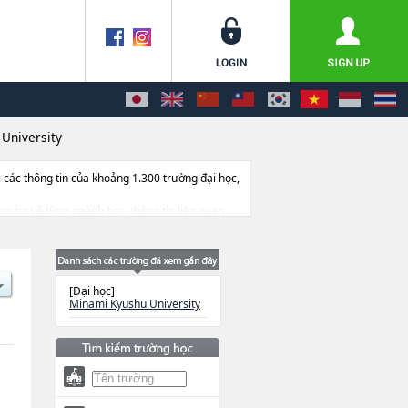
University
ác thông tin của khoảng 1.300 trường đại học,
ông tin về từng ngành học, thông tin liên quan
[Đại học]
Minami Kyushu University