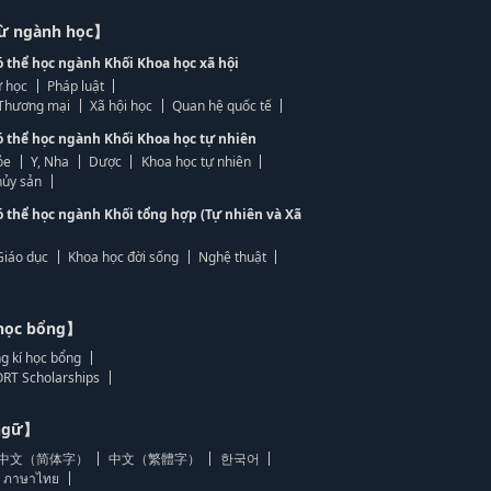
từ ngành học】
ó thể học ngành Khối Khoa học xã hội
 học
Pháp luật
, Thương mại
Xã hội học
Quan hệ quốc tế
ó thể học ngành Khối Khoa học tự nhiên
ỏe
Y, Nha
Dược
Khoa học tự nhiên
ủy sản
ó thể học ngành Khối tổng hợp (Tự nhiên và Xã
Giáo dục
Khoa học đời sống
Nghệ thuật
học bổng】
g kí học bổng
RT Scholarships
 ngữ】
中文（简体字）
中文（繁體字）
한국어
ภาษาไทย