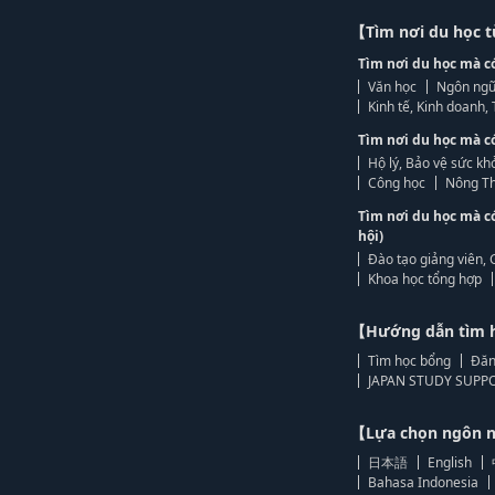
【Tìm nơi du học 
Tìm nơi du học mà c
Văn học
Ngôn ngữ
Kinh tế, Kinh doanh
Tìm nơi du học mà c
Hộ lý, Bảo vệ sức kh
Công học
Nông Th
Tìm nơi du học mà c
hội)
Đào tạo giảng viên, 
Khoa học tổng hợp
【Hướng dẫn tìm 
Tìm học bổng
Đăn
JAPAN STUDY SUPPO
【Lựa chọn ngôn
日本語
English
Bahasa Indonesia