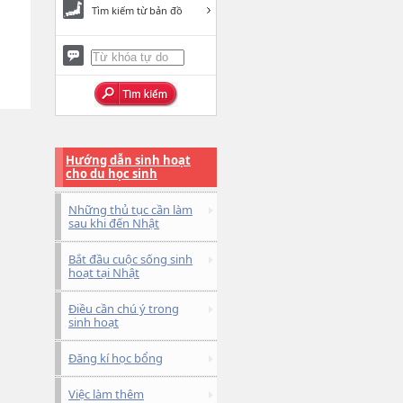
Tìm kiếm từ bản đồ
Hướng dẫn sinh hoạt
cho du học sinh
Những thủ tục cần làm
sau khi đến Nhật
Bắt đầu cuộc sống sinh
hoạt tại Nhật
Điều cần chú ý trong
sinh hoạt
Đăng kí học bổng
Việc làm thêm