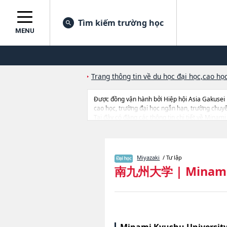
Tìm kiếm trường học
MENU
Trang thông tin về du học đại học,cao học
Được đồng vận hành bởi Hiệp hội Asia Gakusei
cao học, trường đại học ngắn hạn, trường chuy
Tại đây có đăng các thông tin chi tiết về Minami
đến thi tuyển như số lượng tuyển sinh, số lượng 
Miyazaki
/ Tư lập
南九州大学
|
Minami