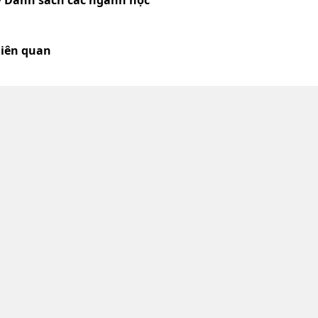
 Danh sách các ngành học
liên quan