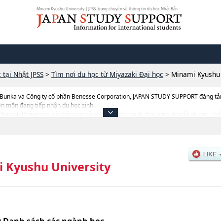
Minami Kyushu University | JPSS, trang chuyên về thông tin du học Nhật Bản
 tại Nhật JPSS
>
Tìm nơi du học từ Miyazaki Đại học
>
Minami Kyushu 
 Bunka và Công ty cổ phần Benesse Corporation, JAPAN STUDY SUPPORT đăng tải c
ên môn đang tiếp nhận du học sinh.
 Kyushu University, và thông tin cần thiết dành cho du học sinh, như là về các , th
trúng tuyển, cở sở trang thiết bị, hướng dẫn địa điểm v.v...
 Kyushu University