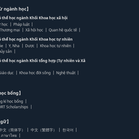
từ ngành học】
ó thể học ngành Khối Khoa học xã hội
 học
Pháp luật
, Thương mại
Xã hội học
Quan hệ quốc tế
ó thể học ngành Khối Khoa học tự nhiên
ỏe
Y, Nha
Dược
Khoa học tự nhiên
ủy sản
ó thể học ngành Khối tổng hợp (Tự nhiên và Xã
Giáo dục
Khoa học đời sống
Nghệ thuật
học bổng】
g kí học bổng
RT Scholarships
 ngữ】
中文（简体字）
中文（繁體字）
한국어
ภาษาไทย