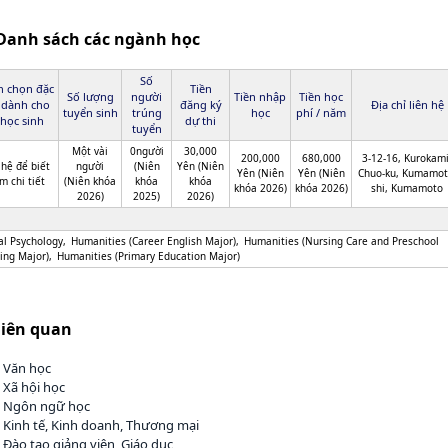
Danh sách các ngành học
Số
n chọn đặc
Tiền
Số lượng
người
Tiền nhập
Tiền học
 dành cho
đăng ký
Địa chỉ liên hệ
tuyển sinh
trúng
học
phí / năm
học sinh
dự thi
tuyển
Một vài
0người
30,000
200,000
680,000
3-12-16, Kurokami
 hệ để biết
người
(Niên
Yên (Niên
Yên (Niên
Yên (Niên
Chuo-ku, Kumamot
m chi tiết
(Niên khóa
khóa
khóa
khóa 2026)
khóa 2026)
shi, Kumamoto
2026)
2025)
2026)
cal Psychology
Humanities (Career English Major)
Humanities (Nursing Care and Preschool
ing Major)
Humanities (Primary Education Major)
liên quan
h Văn học
 Xã hội học
h Ngôn ngữ học
 Kinh tế, Kinh doanh, Thương mại
 Đào tạo giảng viên, Giáo dục