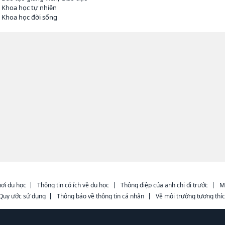
 Khoa học tự nhiên
 Khoa học đời sống
ơi du học
Thông tin có ích về du học
Thông điệp của anh chị đi trước
M
Quy ước sử dụng
Thông báo về thông tin cá nhân
Về môi trường tương thí