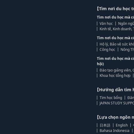
【Tìm nơi du học 
Tìm nơi du học mà c
Văn học
Ngôn ngữ
Kinh tế, Kinh doanh
Tìm nơi du học mà c
Hộ lý, Bảo vệ sức kh
Công học
Nông Th
Tìm nơi du học mà c
hội)
Đào tạo giảng viên, 
Khoa học tổng hợp
【Hướng dẫn tìm 
Tìm học bổng
Đăn
JAPAN STUDY SUPPO
【Lựa chọn ngôn
日本語
English
Bahasa Indonesia