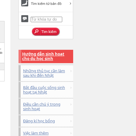
Tìm kiếm từ bản đồ
,
o-
Hướng dẫn sinh hoạt
cho du học sinh
Những thủ tục cần làm
sau khi đến Nhật
Bắt đầu cuộc sống sinh
hoạt tại Nhật
Điều cần chú ý trong
sinh hoạt
Đăng kí học bổng
Việc làm thêm