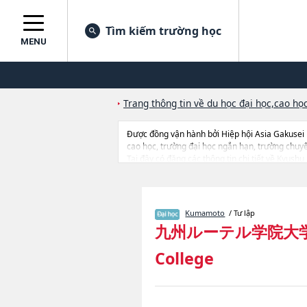
Tìm kiếm trường học
MENU
Trang thông tin về du học đại học,cao học
Được đồng vận hành bởi Hiệp hội Asia Gakusei
cao học, trường đại học ngắn hạn, trường chuy
Tại đây có đăng các thông tin chi tiết về Kyush
thông tin liên quan đến thi tuyển như số lượng t
Kumamoto
/ Tư lập
九州ルーテル学院大
College