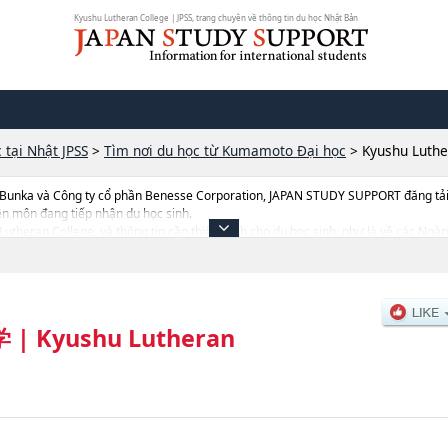
Kyushu Lutheran College | JPSS, trang chuyên về thông tin du học Nhật Bản
 tại Nhật JPSS
>
Tìm nơi du học từ Kumamoto Đại học
>
Kyushu Luthe
 Bunka và Công ty cổ phần Benesse Corporation, JAPAN STUDY SUPPORT đăng tải c
ên môn đang tiếp nhận du học sinh.
u Lutheran College, và thông tin cần thiết dành cho du học sinh, như là về các Ng
uyển sinh, số lượng trúng tuyển, cở sở trang thiết bị, hướng dẫn địa điểm v.v...
学
|
Kyushu Lutheran