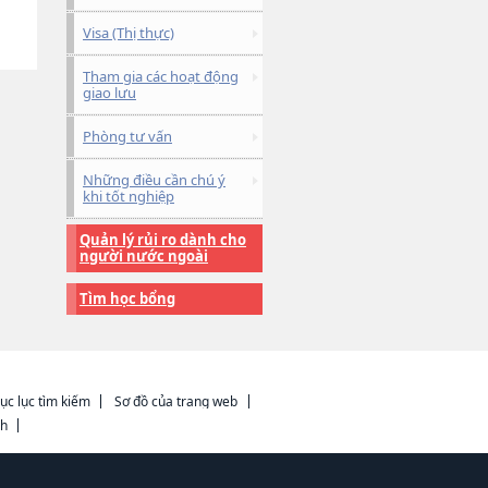
Visa (Thị thực)
Tham gia các hoạt động
giao lưu
Phòng tư vấn
Những điều cần chú ý
khi tốt nghiệp
Quản lý rủi ro dành cho
người nước ngoài
Tìm học bổng
ục lục tìm kiếm
Sơ đồ của trang web
ch