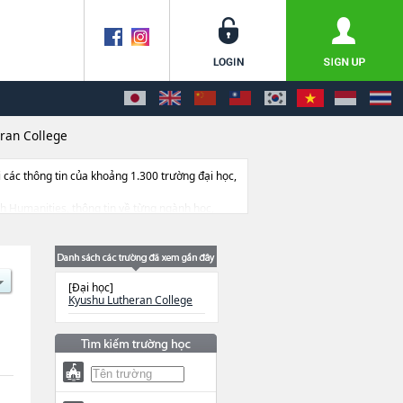
ran College
ác thông tin của khoảng 1.300 trường đại học,
ành Humanities, thông tin về từng ngành học,
[Đại học]
Kyushu Lutheran College