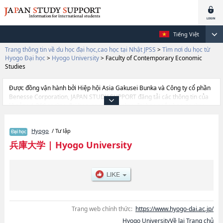
Tiếng Việt
Trang thông tin về du học đại học,cao học tại Nhật JPSS
>
Tìm nơi du học từ
Hyogo Đại học
>
Hyogo University
>
Faculty of Contemporary Economic
Studies
Được đồng vận hành bởi Hiệp hội Asia Gakusei Bunka và Công ty cổ phần
Benesse Corporation, JAPAN STUDY SUPPORT đăng tải các thông tin của
khoảng 1.300 trường đại học, cao học, trường đại học ngắn hạn, trường
chuyên môn đang tiếp nhận du học sinh.
Tại đây có đăng các thông tin chi tiết về Hyogo University, và thông tin cần
Hyogo
/ Tư lập
thiết dành cho du học sinh, như là về các Ngành Faculty of Contemporary
Economic Studies, thông tin về từng ngành học, thông tin liên quan đến thi
兵庫大学
|
Hyogo University
tuyển như số lượng tuyển sinh, số lượng trúng tuyển, cở sở trang thiết bị,
hướng dẫn địa điểm v.v...
Trang web chính thức:
https://www.hyogo-dai.ac.jp/
Hyogo UniversityVề lại Trang chủ