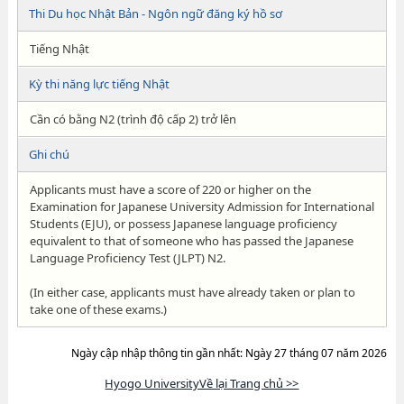
Thi Du học Nhật Bản - Ngôn ngữ đăng ký hồ sơ
Tiếng Nhật
Kỳ thi năng lực tiếng Nhật
Cần có bằng N2 (trình độ cấp 2) trở lên
Ghi chú
Applicants must have a score of 220 or higher on the
Examination for Japanese University Admission for International
Students (EJU), or possess Japanese language proficiency
equivalent to that of someone who has passed the Japanese
Language Proficiency Test (JLPT) N2.
(In either case, applicants must have already taken or plan to
take one of these exams.)
Ngày cập nhập thông tin gần nhất: Ngày 27 tháng 07 năm 2026
Hyogo UniversityVề lại Trang chủ >>