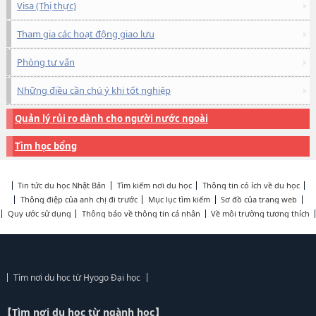
Visa (Thị thực)
Tham gia các hoạt động giao lưu
Phòng tư vấn
Những điều cần chú ý khi tốt nghiệp
Quản lý rủi ro dành cho người nước ngoài
Tìm học bổng
Tin tức du học Nhật Bản
Tìm kiếm nơi du học
Thông tin có ích về du học
Thông điệp của anh chị đi trước
Mục lục tìm kiếm
Sơ đồ của trang web
Quy ước sử dụng
Thông báo về thông tin cá nhân
Về môi trường tương thích
Tìm nơi du học từ Hyogo Đại học
【Tìm nơi du học từ ngành học】