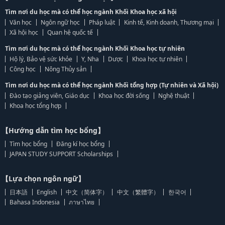
Tìm nơi du học mà có thể học ngành Khối Khoa học xã hội
Văn học
Ngôn ngữ học
Pháp luật
Kinh tế, Kinh doanh, Thương mại
Xã hội học
Quan hệ quốc tế
Tìm nơi du học mà có thể học ngành Khối Khoa học tự nhiên
Hộ lý, Bảo vệ sức khỏe
Y, Nha
Dược
Khoa học tự nhiên
Công học
Nông Thủy sản
Tìm nơi du học mà có thể học ngành Khối tổng hợp (Tự nhiên và Xã hội)
Đào tạo giảng viên, Giáo dục
Khoa học đời sống
Nghệ thuật
Khoa học tổng hợp
【Hướng dẫn tìm học bổng】
Tìm học bổng
Đăng kí học bổng
JAPAN STUDY SUPPORT Scholarships
【Lựa chọn ngôn ngữ】
日本語
English
中文（简体字）
中文（繁體字）
한국어
Bahasa Indonesia
ภาษาไทย