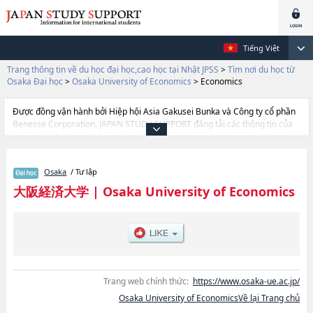
Tiếng Việt
Trang thông tin về du học đại học,cao học tại Nhật JPSS
>
Tìm nơi du học từ
Osaka Đại học
>
Osaka University of Economics
>
Economics
Được đồng vận hành bởi Hiệp hội Asia Gakusei Bunka và Công ty cổ phần
Benesse Corporation, JAPAN STUDY SUPPORT đăng tải các thông tin của
khoảng 1.300 trường đại học, cao học, trường đại học ngắn hạn, trường
chuyên môn đang tiếp nhận du học sinh.
Tại đây có đăng các thông tin chi tiết về Osaka University of Economics, và
Osaka
/ Tư lập
thông tin cần thiết dành cho du học sinh, như là về các Ngành
EconomicshoặcNgành Business AdministrationhoặcNgành Information
大阪経済大学
|
Osaka University of Economics
Technology and Social ScienceshoặcNgành Human ScienceshoặcNgành
International Co-Creativity and Innovation, thông tin về từng ngành học,
thông tin liên quan đến thi tuyển như số lượng tuyển sinh, số lượng trúng
tuyển, cở sở trang thiết bị, hướng dẫn địa điểm v.v...
Trang web chính thức:
https://www.osaka-ue.ac.jp/
Osaka University of EconomicsVề lại Trang chủ