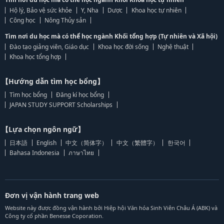
Hộ lý, Bảo vệ sức khỏe
Y, Nha
Dược
Khoa học tự nhiên
Công học
Nông Thủy sản
Tìm nơi du học mà có thể học ngành Khối tổng hợp (Tự nhiên và Xã hội)
Đào tạo giảng viên, Giáo dục
Khoa học đời sống
Nghệ thuật
Khoa học tổng hợp
【Hướng dẫn tìm học bổng】
Tìm học bổng
Đăng kí học bổng
JAPAN STUDY SUPPORT Scholarships
【Lựa chọn ngôn ngữ】
日本語
English
中文（简体字）
中文（繁體字）
한국어
Bahasa Indonesia
ภาษาไทย
Đơn vị vận hành trang web
Website này được đồng vận hành bởi Hiệp hội Văn hóa Sinh Viên Châu Á (ABK) và
Công ty cổ phần Benesse Coporation.