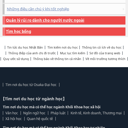
Những điều cần chú ý khi tốt nghiệp
Quản lý rủi ro dành cho người nước ngoài
Tìm học bổng
Tin tức du học Nhật Bản
Tìm kiếm nơi du học
Thông tin có ích về du học
Thông điệp của anh chị đi trước
Mục lục tìm kiếm
Sơ đồ của trang web
Quy ước sử dụng
Thông báo về thông tin cá nhân
Về môi trường tương thích
Tìm nơi du học từ Osaka Đại học
【Tìm nơi du học từ ngành học】
Tìm nơi du học mà có thể học ngành Khối Khoa học xã hội
Văn học
Ngôn ngữ học
Pháp luật
Kinh tế, Kinh doanh, Thương mại
Xã hội học
Quan hệ quốc tế
Tìm nơi du học mà có thể học ngành Khối Khoa học tự nhiên