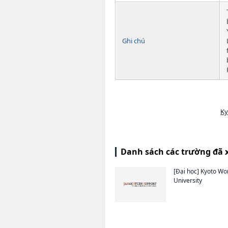
Ghi chú
Ky
Danh sách các trường đã 
[Đại học]
Kyoto Wo
University