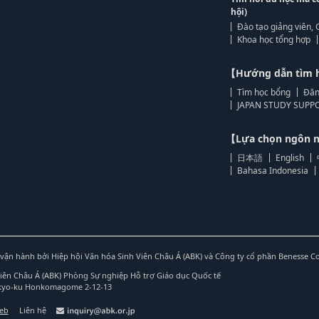
hội)
Đào tạo giảng viên, 
Khoa học tổng hợp
【Hướng dẫn tìm 
Tìm học bổng
Đăn
JAPAN STUDY SUPPO
【Lựa chọn ngôn
日本語
English
Bahasa Indonesia
vận hành bởi Hiệp hội Văn hóa Sinh Viên Châu Á (ABK) và Công ty cổ phần Benesse C
Viên Châu Á (ABK) Phòng Sự nghiệp Hỗ trợ Giáo dục Quốc tế
nkyo-ku Honkomagome 2-12-13
web
Liên hệ