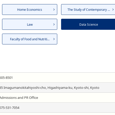
Home Economics
The Study of Contemporary S...
Law
Data Science
Faculty of Food and Nutriti...
605-8501
35 Imagumanokitahiyoshi-cho, Higashiyama-ku, Kyoto-shi, Kyoto
Admissions and PR Office
075-531-7054