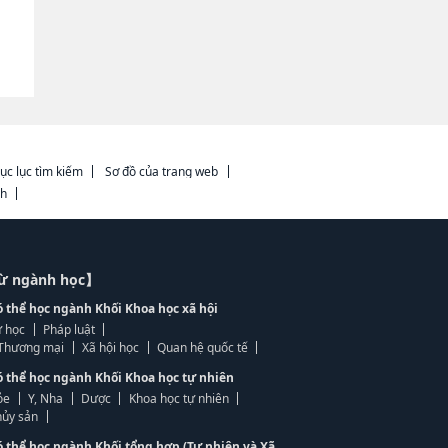
ục lục tìm kiếm
Sơ đồ của trang web
ch
từ ngành học】
ó thể học ngành Khối Khoa học xã hội
 học
Pháp luật
, Thương mại
Xã hội học
Quan hệ quốc tế
ó thể học ngành Khối Khoa học tự nhiên
ỏe
Y, Nha
Dược
Khoa học tự nhiên
ủy sản
ó thể học ngành Khối tổng hợp (Tự nhiên và Xã