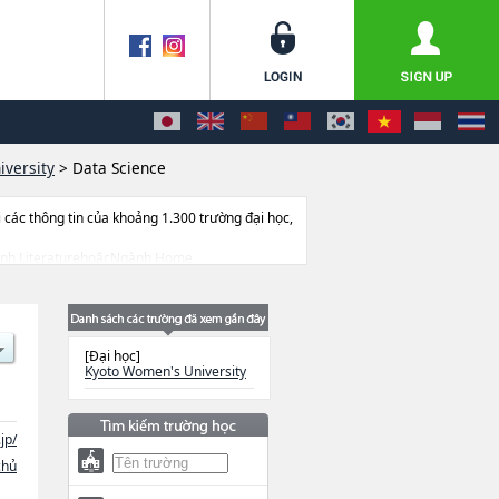
versity
>
Data Science
ác thông tin của khoảng 1.300 trường đại học,
 Ngành LiteraturehoặcNgành Home
gành Data SciencehoặcNgành Psychological
 quan đến thi tuyển như số lượng tuyển sinh, số
[Đại học]
Kyoto Women's University
jp/
chủ