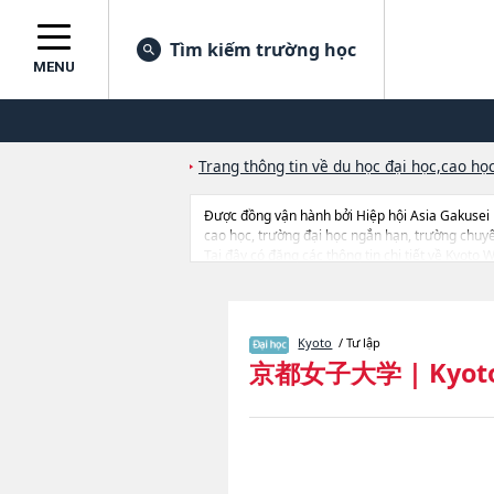
Tìm kiếm trường học
MENU
Trang thông tin về du học đại học,cao học
Được đồng vận hành bởi Hiệp hội Asia Gakusei
cao học, trường đại học ngắn hạn, trường chuy
Tại đây có đăng các thông tin chi tiết về Kyot
EconomicshoặcNgành The Study of Contempor
Symbiosis (tentative translation)hoặcNgành Facu
lượng trúng tuyển, cở sở trang thiết bị, hướng dẫ
Kyoto
/ Tư lập
京都女子大学
|
Kyot