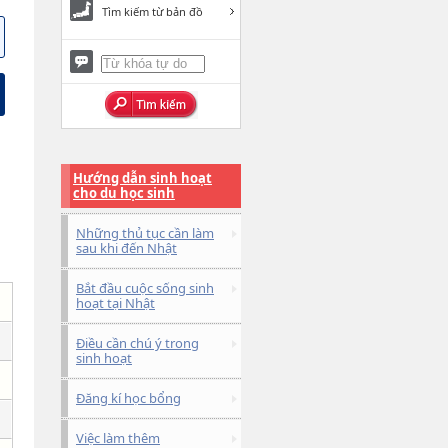
Tìm kiếm từ bản đồ
Hướng dẫn sinh hoạt
cho du học sinh
Những thủ tục cần làm
sau khi đến Nhật
Bắt đầu cuộc sống sinh
hoạt tại Nhật
Điều cần chú ý trong
sinh hoạt
Đăng kí học bổng
Việc làm thêm