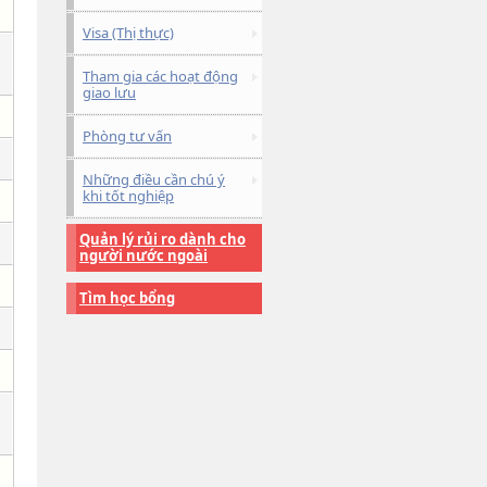
Visa (Thị thực)
Tham gia các hoạt động
giao lưu
Phòng tư vấn
Những điều cần chú ý
khi tốt nghiệp
Quản lý rủi ro dành cho
người nước ngoài
Tìm học bổng