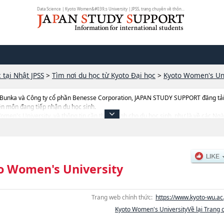
Data Science | Kyoto Women&#039;s University | JPSS, trang chuyên về thôn...
 tại Nhật JPSS
>
Tìm nơi du học từ Kyoto Đại học
>
Kyoto Women's Uni
 Bunka và Công ty cổ phần Benesse Corporation, JAPAN STUDY SUPPORT đăng tải c
ên môn đang tiếp nhận du học sinh.
o Women's University, và thông tin cần thiết dành cho du học sinh, như là về các
ary SocietyhoặcNgành Human Development and EducationhoặcNgành LawhoặcN
lty of Food and Nutritional Sciences, thông tin về từng ngành học, thông tin liên
n địa điểm v.v...
o Women's University
Trang web chính thức:
https://www.kyoto-wu.ac.
Kyoto Women's UniversityVề lại Trang 