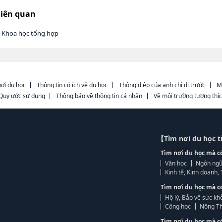
liên quan
h Khoa học tổng hợp
ơi du học
Thông tin có ích về du học
Thông điệp của anh chị đi trước
M
Quy ước sử dụng
Thông báo về thông tin cá nhân
Về môi trường tương thí
【Tìm nơi du học 
Tìm nơi du học mà c
Văn học
Ngôn ngữ
Kinh tế, Kinh doanh
Tìm nơi du học mà c
Hộ lý, Bảo vệ sức kh
Công học
Nông Th
Tìm nơi du học mà c