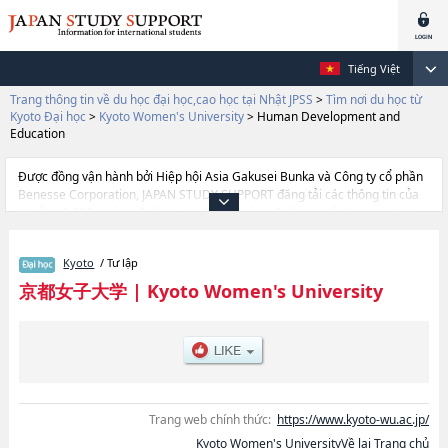
Tiếng Việt
Trang thông tin về du học đại học,cao học tại Nhật JPSS
>
Tìm nơi du học từ
Kyoto Đại học
>
Kyoto Women's University
>
Human Development and
Education
Được đồng vận hành bởi Hiệp hội Asia Gakusei Bunka và Công ty cổ phần
Benesse Corporation, JAPAN STUDY SUPPORT đăng tải các thông tin của
khoảng 1.300 trường đại học, cao học, trường đại học ngắn hạn, trường
chuyên môn đang tiếp nhận du học sinh.
Tại đây có đăng các thông tin chi tiết về Kyoto Women's University, và
Kyoto
/ Tư lập
thông tin cần thiết dành cho du học sinh, như là về các Ngành
LiteraturehoặcNgành Home EconomicshoặcNgành The Study of
京都女子大学
|
Kyoto Women's University
Contemporary SocietyhoặcNgành Human Development and
EducationhoặcNgành LawhoặcNgành Data SciencehoặcNgành
Psychological Symbiosis (tentative translation)hoặcNgành Faculty of Food
and Nutritional Sciences, thông tin về từng ngành học, thông tin liên quan
đến thi tuyển như số lượng tuyển sinh, số lượng trúng tuyển, cở sở trang
thiết bị, hướng dẫn địa điểm v.v...
Trang web chính thức:
https://www.kyoto-wu.ac.jp/
Kyoto Women's UniversityVề lại Trang chủ