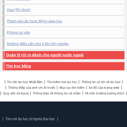
Visa (Thị thực)
Tham gia các hoạt động giao lưu
Phòng tư vấn
Những điều cần chú ý khi tốt nghiệp
Quản lý rủi ro dành cho người nước ngoài
Tìm học bổng
Tin tức du học Nhật Bản
Tìm kiếm nơi du học
Thông tin có ích về du học
Thông điệp của anh chị đi trước
Mục lục tìm kiếm
Sơ đồ của trang web
Quy ước sử dụng
Thông báo về thông tin cá nhân
Về môi trường tương thích
Tìm nơi du học từ Kyoto Đại học