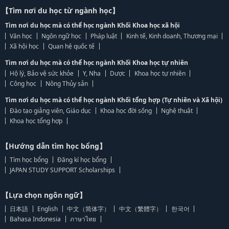
【Tìm nơi du học từ ngành học】
Tìm nơi du học mà có thể học ngành Khối Khoa học xã hội
Văn học
Ngôn ngữ học
Pháp luật
Kinh tế, Kinh doanh, Thương mại
Xã hội học
Quan hệ quốc tế
Tìm nơi du học mà có thể học ngành Khối Khoa học tự nhiên
Hộ lý, Bảo vệ sức khỏe
Y, Nha
Dược
Khoa học tự nhiên
Công học
Nông Thủy sản
Tìm nơi du học mà có thể học ngành Khối tổng hợp (Tự nhiên và Xã hội)
Đào tạo giảng viên, Giáo dục
Khoa học đời sống
Nghệ thuật
Khoa học tổng hợp
【Hướng dẫn tìm học bổng】
Tìm học bổng
Đăng kí học bổng
JAPAN STUDY SUPPORT Scholarships
【Lựa chọn ngôn ngữ】
日本語
English
中文（简体字）
中文（繁體字）
한국어
Bahasa Indonesia
ภาษาไทย