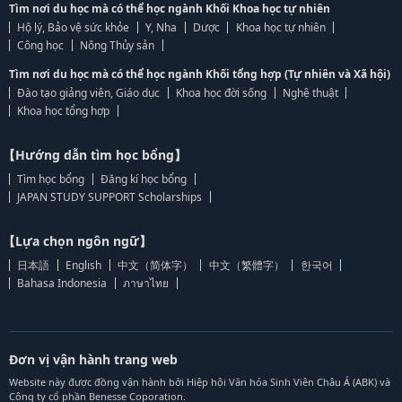
Tìm nơi du học mà có thể học ngành Khối Khoa học tự nhiên
Hộ lý, Bảo vệ sức khỏe
Y, Nha
Dược
Khoa học tự nhiên
Công học
Nông Thủy sản
Tìm nơi du học mà có thể học ngành Khối tổng hợp (Tự nhiên và Xã hội)
Đào tạo giảng viên, Giáo dục
Khoa học đời sống
Nghệ thuật
Khoa học tổng hợp
【Hướng dẫn tìm học bổng】
Tìm học bổng
Đăng kí học bổng
JAPAN STUDY SUPPORT Scholarships
【Lựa chọn ngôn ngữ】
日本語
English
中文（简体字）
中文（繁體字）
한국어
Bahasa Indonesia
ภาษาไทย
Đơn vị vận hành trang web
Website này được đồng vận hành bởi Hiệp hội Văn hóa Sinh Viên Châu Á (ABK) và
Công ty cổ phần Benesse Coporation.