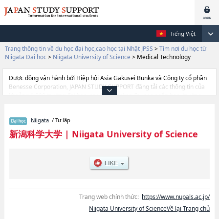
Tiếng Việt
Trang thông tin về du học đại học,cao học tại Nhật JPSS
>
Tìm nơi du học từ
Niigata Đại học
>
Niigata University of Science
>
Medical Technology
Được đồng vận hành bởi Hiệp hội Asia Gakusei Bunka và Công ty cổ phần
Benesse Corporation, JAPAN STUDY SUPPORT đăng tải các thông tin của
khoảng 1.300 trường đại học, cao học, trường đại học ngắn hạn, trường
chuyên môn đang tiếp nhận du học sinh.
Tại đây có đăng các thông tin chi tiết về Niigata University of Science, và
Niigata
/ Tư lập
thông tin cần thiết dành cho du học sinh, như là về các Ngành Faculty of
PharmacyhoặcNgành Faculty of Applied Life ScienceshoặcNgành Medical
新潟科学大学
|
Niigata University of Science
TechnologyhoặcNgành Nursing, thông tin về từng ngành học, thông tin
liên quan đến thi tuyển như số lượng tuyển sinh, số lượng trúng tuyển, cở
sở trang thiết bị, hướng dẫn địa điểm v.v...
Trang web chính thức:
https://www.nupals.ac.jp/
Niigata University of ScienceVề lại Trang chủ