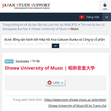
Tiếng Việt
Trang thông tin về du học đại học,cao học tại Nhật JPSS
>
Tìm nơi du học từ
Kanagawa Đại học
>
Showa University of Music
>
Music
Được đồng vận hành bởi Hiệp hội Asia Gakusei Bunka và Công ty cổ phần
Benesse Corporation, JAPAN STUDY SUPPORT đăng tải các thông tin của
khoảng 1.300 trường đại học, cao học, trường đại học ngắn hạn, trường
chuyên môn đang tiếp nhận du học sinh.
Tại đây có đăng các thông tin chi tiết về Showa University of Music, và
Kanagawa
/ Tư lập
thông tin cần thiết dành cho du học sinh, như là về các Ngành Music,
thông tin về từng ngành học, thông tin liên quan đến thi tuyển như số
Showa University of Music
|
昭和音楽大学
lượng tuyển sinh, số lượng trúng tuyển, cở sở trang thiết bị, hướng dẫn địa
điểm v.v...
Trang web chính thức:
https://www.tosei-showa-music.ac.jp/english/
Showa University of MusicVề lại Trang chủ