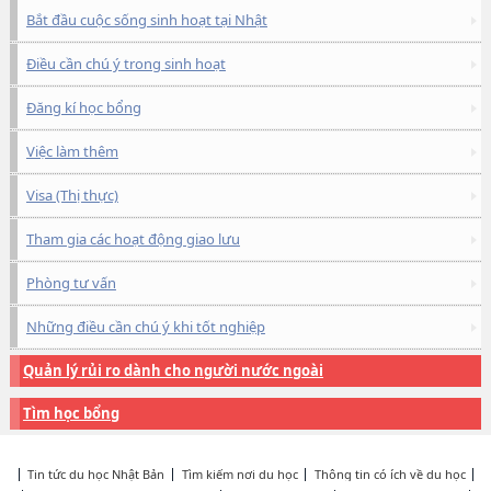
Bắt đầu cuộc sống sinh hoạt tại Nhật
Điều cần chú ý trong sinh hoạt
Đăng kí học bổng
Việc làm thêm
Visa (Thị thực)
Tham gia các hoạt động giao lưu
Phòng tư vấn
Những điều cần chú ý khi tốt nghiệp
Quản lý rủi ro dành cho người nước ngoài
Tìm học bổng
Tin tức du học Nhật Bản
Tìm kiếm nơi du học
Thông tin có ích về du học