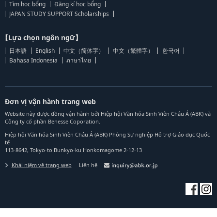
Tìm học bổng
Đăng kí học bổng
JAPAN STUDY SUPPORT Scholarships
【Lựa chọn ngôn ngữ】
日本語
English
中文（简体字）
中文（繁體字）
한국어
Bahasa Indonesia
ภาษาไทย
Đơn vị vận hành trang web
Website này được đồng vận hành bởi Hiệp hội Văn hóa Sinh Viên Châu Á (ABK) và
Công ty cổ phần Benesse Coporation.
Hiệp hội Văn hóa Sinh Viên Châu Á (ABK) Phòng Sự nghiệp Hỗ trợ Giáo dục Quốc
tế
113-8642, Tokyo-to Bunkyo-ku Honkomagome 2-12-13
Khái niệm về trang web
Liên hệ