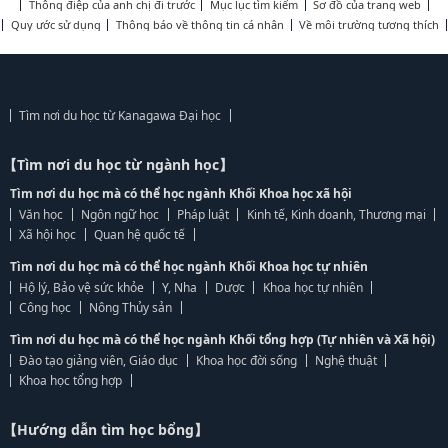
Thông điệp của anh chị đi trước
Mục lục tìm kiếm
Sơ đồ của trang web
Quy ước sử dụng
Thông báo về thông tin cá nhân
Về môi trường tương thích
Tìm nơi du học từ Kanagawa Đại học
【Tìm nơi du học từ ngành học】
Tìm nơi du học mà có thể học ngành Khối Khoa học xã hội
Văn học
Ngôn ngữ học
Pháp luật
Kinh tế, Kinh doanh, Thương mại
Xã hội học
Quan hệ quốc tế
Tìm nơi du học mà có thể học ngành Khối Khoa học tự nhiên
Hộ lý, Bảo vệ sức khỏe
Y, Nha
Dược
Khoa học tự nhiên
Công học
Nông Thủy sản
Tìm nơi du học mà có thể học ngành Khối tổng hợp (Tự nhiên và Xã hội)
Đào tạo giảng viên, Giáo dục
Khoa học đời sống
Nghệ thuật
Khoa học tổng hợp
【Hướng dẫn tìm học bổng】