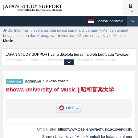
Bahasa Indonesia
JPSS, Informasi universitas dan pasca sarjana di Jepang
>
Mencari tempat
belajar sekolah dari Kanagawa Universitas
>
Showa University of Music
>
Music
JAPAN STUDY SUPPORT yang dikelola bersama oleh Lembaga Yayasan
The Asian Students Cultural Association (ABK) dan Benesse Corp.
menyediakan informasi sekitar 1300 universitas, pascasarjana, universitas
yunior, akademi kejuruan yang siap menerima mahasiswa(i) mancanegara.
Tersedia informasi rinci mengenai Showa University of Music, mencakup
Kanagawa
/ Sekolah swasta
informasi per fakultas seperti Fakultas Music, serta berbagai informasi yang
berguna bagi mahasiswa(i) mancanegara seperti kuota untuk jumlah
Showa University of Music
|
昭和音楽大学
pendaftar dan jumlah kelulusan ujian masuk mahasiswa(i) mancanegara,
informasi mengenai ujian masuk, prasarana kampus, akses jalan, dan
lainnya. Silakan memanfaatkannya.
Official site:
https://www.tosei-showa-music.ac.jp/english/
Showa University of MusicKembali ke halaman utama