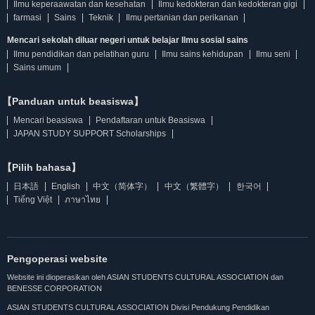
Ilmu keperaawatan dan kesehatan
Ilmu kedokteran dan kedokteran gigi
farmasi
Sains
Teknik
Ilmu pertanian dan perikanan
Mencari sekolah diluar negeri untuk belajar Ilmu sosial sains
Ilmu pendidikan dan pelatihan guru
Ilmu sains kehidupan
Ilmu seni
Sains umum
【Panduan untuk beasiswa】
Mencari beasiswa
Pendaftaran untuk Beasiswa
JAPAN STUDY SUPPORT Scholarships
【Pilih bahasa】
日本語
English
中文（简体字）
中文（繁體字）
한국어
Tiếng Việt
ภาษาไทย
Pengoperasi website
Website ini dioperasikan oleh ASIAN STUDENTS CULTURAL ASSOCIATION dan
BENESSE CORPORATION
ASIAN STUDENTS CULTURAL ASSOCIATION Divisi Pendukung Pendidikan