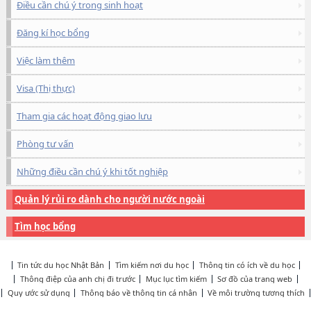
Điều cần chú ý trong sinh hoạt
Đăng kí học bổng
Việc làm thêm
Visa (Thị thực)
Tham gia các hoạt động giao lưu
Phòng tư vấn
Những điều cần chú ý khi tốt nghiệp
Quản lý rủi ro dành cho người nước ngoài
Tìm học bổng
Tin tức du học Nhật Bản
Tìm kiếm nơi du học
Thông tin có ích về du học
Thông điệp của anh chị đi trước
Mục lục tìm kiếm
Sơ đồ của trang web
Quy ước sử dụng
Thông báo về thông tin cá nhân
Về môi trường tương thích