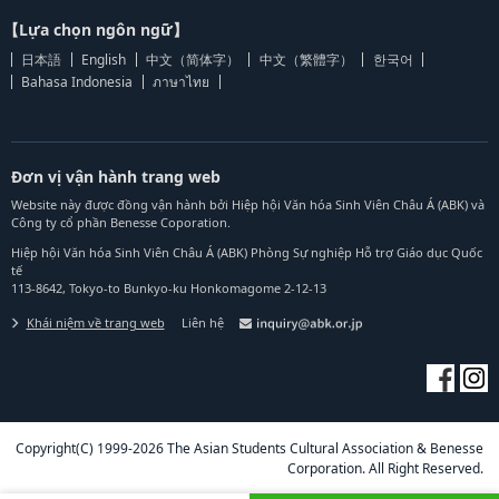
【Lựa chọn ngôn ngữ】
日本語
English
中文（简体字）
中文（繁體字）
한국어
Bahasa Indonesia
ภาษาไทย
Đơn vị vận hành trang web
Website này được đồng vận hành bởi Hiệp hội Văn hóa Sinh Viên Châu Á (ABK) và
Công ty cổ phần Benesse Coporation.
Hiệp hội Văn hóa Sinh Viên Châu Á (ABK) Phòng Sự nghiệp Hỗ trợ Giáo dục Quốc
tế
113-8642, Tokyo-to Bunkyo-ku Honkomagome 2-12-13
Khái niệm về trang web
Liên hệ
Copyright(C) 1999-2026 The Asian Students Cultural Association & Benesse
Corporation. All Right Reserved.