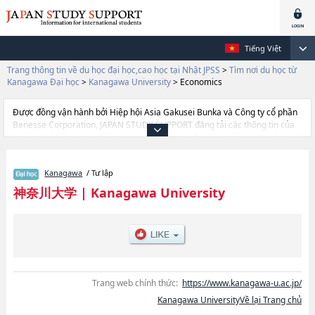
Tiếng Việt
Trang thông tin về du học đại học,cao học tại Nhật JPSS
>
Tìm nơi du học từ
Kanagawa Đại học
>
Kanagawa University
>
Economics
Được đồng vận hành bởi Hiệp hội Asia Gakusei Bunka và Công ty cổ phần
Benesse Corporation, JAPAN STUDY SUPPORT đăng tải các thông tin của
khoảng 1.300 trường đại học, cao học, trường đại học ngắn hạn, trường
chuyên môn đang tiếp nhận du học sinh.
Tại đây có đăng các thông tin chi tiết về Kanagawa University, và thông tin
Kanagawa
/ Tư lập
cần thiết dành cho du học sinh, như là về các Ngành LawhoặcNgành
EconomicshoặcNgành Business AdministrationhoặcNgành Foreign
神奈川大学
|
Kanagawa University
LanguageshoặcNgành SciencehoặcNgành EngineeringhoặcNgành
Human ScienceshoặcNgành Cross-Cultural and Japanese
StudieshoặcNgành Architecture and Building EngineeringhoặcNgành
Chemistry and BiochemistryhoặcNgành Informatics, thông tin về từng
ngành học, thông tin liên quan đến thi tuyển như số lượng tuyển sinh, số
lượng trúng tuyển, cở sở trang thiết bị, hướng dẫn địa điểm v.v...
Trang web chính thức:
https://www.kanagawa-u.ac.jp/
Kanagawa UniversityVề lại Trang chủ