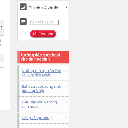
Tìm kiếm từ bản đồ
hệ
i-
u-
Hướng dẫn sinh hoạt
cho du học sinh
Những thủ tục cần làm
sau khi đến Nhật
Bắt đầu cuộc sống sinh
hoạt tại Nhật
Điều cần chú ý trong
sinh hoạt
Đăng kí học bổng