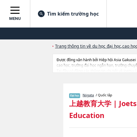
Tìm kiếm trường học
MENU
Trang thông tin về du học đại học,cao học
Được đồng vận hành bởi Hiệp hội Asia Gakusei
cao học, trường đại học ngắn hạn, trường chuy
Tại đây có đăng các thông tin chi tiết về Joetsu
thông tin liên quan đến thi tuyển như số lượng t
Niigata
/ Quốc lập
上越教育大学
|
Joets
Education