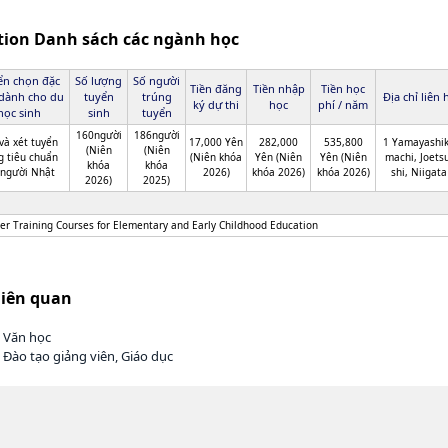
ation Danh sách các ngành học
ển chọn đặc
Số lượng
Số người
Tiền đăng
Tiền nhập
Tiền học
 dành cho du
tuyển
trúng
Địa chỉ liên 
ký dự thi
học
phí / năm
học sinh
sinh
tuyển
160người
186người
và xét tuyển
17,000 Yên
282,000
535,800
1 Yamayashik
(Niên
(Niên
g tiêu chuẩn
(Niên khóa
Yên (Niên
Yên (Niên
machi, Joets
khóa
khóa
 người Nhật
2026)
khóa 2026)
khóa 2026)
shi, Niigata
2026)
2025)
er Training Courses for Elementary and Early Childhood Education
liên quan
h Văn học
 Đào tạo giảng viên, Giáo dục