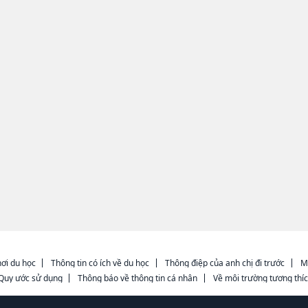
ơi du học
Thông tin có ích về du học
Thông điệp của anh chị đi trước
M
Quy ước sử dụng
Thông báo về thông tin cá nhân
Về môi trường tương thí