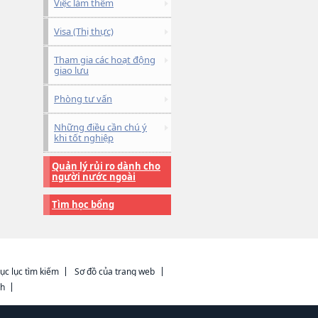
Việc làm thêm
Visa (Thị thực)
Tham gia các hoạt động
giao lưu
Phòng tư vấn
Những điều cần chú ý
khi tốt nghiệp
Quản lý rủi ro dành cho
người nước ngoài
Tìm học bổng
ục lục tìm kiếm
Sơ đồ của trang web
ch