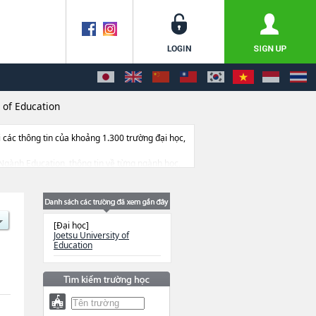
y of Education
ác thông tin của khoảng 1.300 trường đại học,
ác Ngành Education, thông tin về từng ngành học,
[Đại học]
Joetsu University of
Education