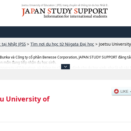
Joetsu University of Education | JPSS, trang chuyên về thông tin du học Nhật Bản
 tại Nhật JPSS
>
Tìm nơi du học từ Niigata Đại học
>
Joetsu Universit
 Bunka và Công ty cổ phần Benesse Corporation, JAPAN STUDY SUPPORT đăng tải c
ên môn đang tiếp nhận du học sinh.
 University of Education, và thông tin cần thiết dành cho du học sinh, như là về c
uyển sinh, số lượng trúng tuyển, cở sở trang thiết bị, hướng dẫn địa điểm v.v...
u University of