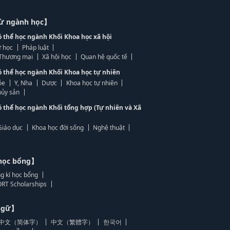
từ ngành học】
ó thể học ngành Khối Khoa học xã hội
 học
Pháp luật
, Thương mại
Xã hội học
Quan hệ quốc tế
ó thể học ngành Khối Khoa học tự nhiên
ỏe
Y, Nha
Dược
Khoa học tự nhiên
ủy sản
ó thể học ngành Khối tổng hợp (Tự nhiên và Xã
Giáo dục
Khoa học đời sống
Nghệ thuật
học bổng】
g kí học bổng
RT Scholarships
 ngữ】
中文（简体字）
中文（繁體字）
한국어