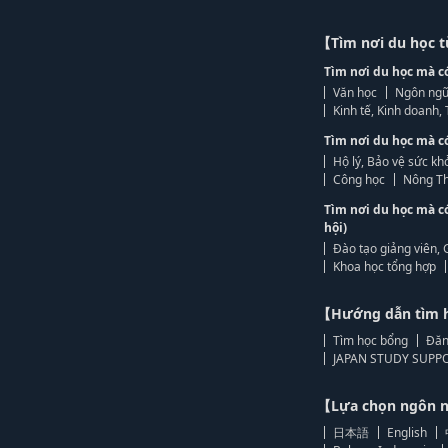
【Tìm nơi du học 
Tìm nơi du học mà c
Văn học
Ngôn ngữ
Kinh tế, Kinh doanh
Tìm nơi du học mà c
Hộ lý, Bảo vệ sức kh
Công học
Nông Th
Tìm nơi du học mà c
hội)
Đào tạo giảng viên, 
Khoa học tổng hợp
【Hướng dẫn tìm 
Tìm học bổng
Đăn
JAPAN STUDY SUPPO
【Lựa chọn ngôn
日本語
English