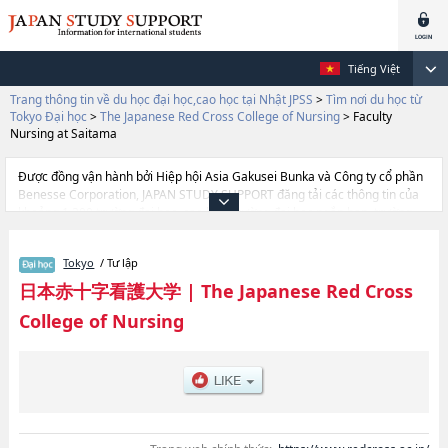
Tiếng Việt
Trang thông tin về du học đại học,cao học tại Nhật JPSS
>
Tìm nơi du học từ
Tokyo Đại học
>
The Japanese Red Cross College of Nursing
>
Faculty
Nursing at Saitama
Được đồng vận hành bởi Hiệp hội Asia Gakusei Bunka và Công ty cổ phần
Benesse Corporation, JAPAN STUDY SUPPORT đăng tải các thông tin của
khoảng 1.300 trường đại học, cao học, trường đại học ngắn hạn, trường
chuyên môn đang tiếp nhận du học sinh.
Tại đây có đăng các thông tin chi tiết về The Japanese Red Cross College of
Tokyo
/ Tư lập
Nursing, và thông tin cần thiết dành cho du học sinh, như là về các Ngành
Faculty of NursinghoặcNgành Faculty Nursing at Saitama, thông tin về
日本赤十字看護大学
|
The Japanese Red Cross
từng ngành học, thông tin liên quan đến thi tuyển như số lượng tuyển sinh,
College of Nursing
số lượng trúng tuyển, cở sở trang thiết bị, hướng dẫn địa điểm v.v...