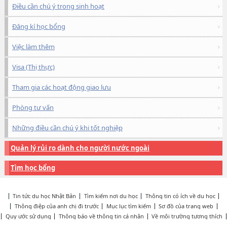
Điều cần chú ý trong sinh hoạt
Đăng kí học bổng
Việc làm thêm
Visa (Thị thực)
Tham gia các hoạt động giao lưu
Phòng tư vấn
Những điều cần chú ý khi tốt nghiệp
Quản lý rủi ro dành cho người nước ngoài
Tìm học bổng
Tin tức du học Nhật Bản
Tìm kiếm nơi du học
Thông tin có ích về du học
Thông điệp của anh chị đi trước
Mục lục tìm kiếm
Sơ đồ của trang web
Quy ước sử dụng
Thông báo về thông tin cá nhân
Về môi trường tương thích