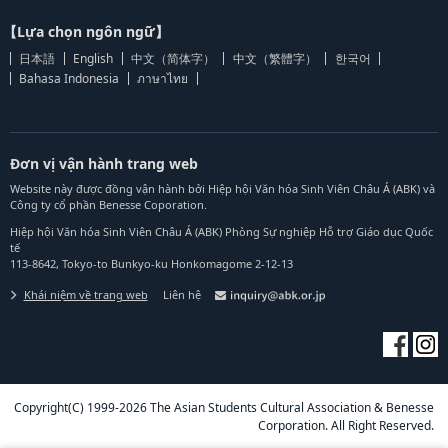
【Lựa chọn ngôn ngữ】
日本語
English
中文（简体字）
中文（繁體字）
한국어
Bahasa Indonesia
ภาษาไทย
Đơn vị vận hành trang web
Website này được đồng vận hành bởi Hiệp hội Văn hóa Sinh Viên Châu Á (ABK) và
Công ty cổ phần Benesse Coporation.
Hiệp hội Văn hóa Sinh Viên Châu Á (ABK) Phòng Sự nghiệp Hỗ trợ Giáo dục Quốc
tế
113-8642, Tokyo-to Bunkyo-ku Honkomagome 2-12-13
Khái niệm về trang web
Liên hệ
Copyright(C) 1999-2026 The Asian Students Cultural Association & Benesse
Corporation. All Right Reserved.