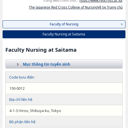
Trang web chính thức:
https://www.redcross.ac.jp/
The Japanese Red Cross College of NursingVề lại Trang chủ
Faculty of Nursing
Faculty Nursing at Saitama
Faculty Nursing at Saitama
Mục thông tin tuyển sinh
Code bưu điện
150-0012
Địa chỉ liên hệ
4-1-3 Hiroo, Shibuya-ku, Tokyo
Bộ phận liên hệ