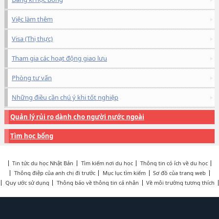
Việc làm thêm
Visa (Thị thực)
Tham gia các hoạt động giao lưu
Phòng tư vấn
Những điều cần chú ý khi tốt nghiệp
Quản lý rủi ro dành cho người nước ngoài
Tìm học bổng
Tin tức du học Nhật Bản
Tìm kiếm nơi du học
Thông tin có ích về du học
Thông điệp của anh chị đi trước
Mục lục tìm kiếm
Sơ đồ của trang web
Quy ước sử dụng
Thông báo về thông tin cá nhân
Về môi trường tương thích