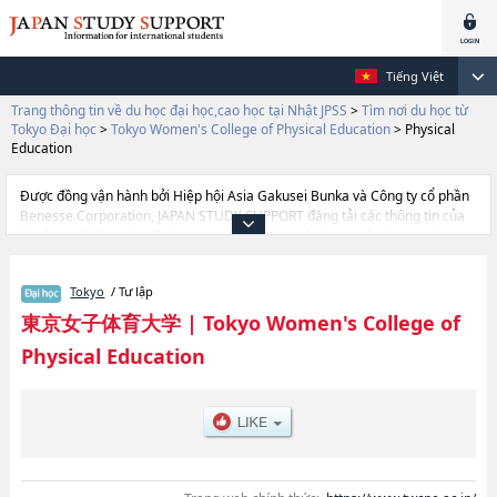
Tiếng Việt
Trang thông tin về du học đại học,cao học tại Nhật JPSS
>
Tìm nơi du học từ
Tokyo Đại học
>
Tokyo Women's College of Physical Education
>
Physical
Education
Được đồng vận hành bởi Hiệp hội Asia Gakusei Bunka và Công ty cổ phần
Benesse Corporation, JAPAN STUDY SUPPORT đăng tải các thông tin của
khoảng 1.300 trường đại học, cao học, trường đại học ngắn hạn, trường
chuyên môn đang tiếp nhận du học sinh.
Tại đây có đăng các thông tin chi tiết về Tokyo Women's College of
Tokyo
/ Tư lập
Physical Education, và thông tin cần thiết dành cho du học sinh, như là về
các Ngành Physical Education, thông tin về từng ngành học, thông tin liên
東京女子体育大学
|
Tokyo Women's College of
quan đến thi tuyển như số lượng tuyển sinh, số lượng trúng tuyển, cở sở
Physical Education
trang thiết bị, hướng dẫn địa điểm v.v...