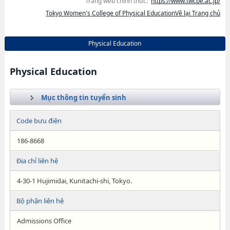
Trang web chính thức:
https://www.twcpe.ac.jp/
Tokyo Women's College of Physical EducationVề lại Trang chủ
Physical Education
Physical Education
Mục thông tin tuyển sinh
Code bưu điện
186-8668
Địa chỉ liên hệ
4-30-1 Hujimidai, Kunitachi-shi, Tokyo.
Bộ phận liên hệ
Admissions Office