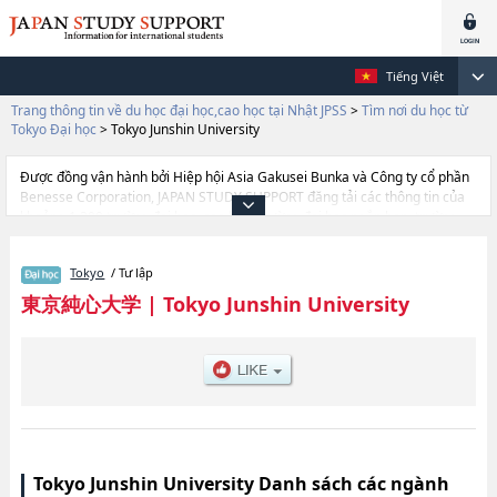
Tiếng Việt
Trang thông tin về du học đại học,cao học tại Nhật JPSS
>
Tìm nơi du học từ
Tokyo Đại học
>
Tokyo Junshin University
Được đồng vận hành bởi Hiệp hội Asia Gakusei Bunka và Công ty cổ phần
Benesse Corporation, JAPAN STUDY SUPPORT đăng tải các thông tin của
khoảng 1.300 trường đại học, cao học, trường đại học ngắn hạn, trường
chuyên môn đang tiếp nhận du học sinh.
Tại đây có đăng các thông tin chi tiết về Tokyo Junshin University, và thông
Tokyo
/ Tư lập
tin cần thiết dành cho du học sinh, như là về các Ngành Nursing, thông tin
về từng ngành học, thông tin liên quan đến thi tuyển như số lượng tuyển
東京純心大学
|
Tokyo Junshin University
sinh, số lượng trúng tuyển, cở sở trang thiết bị, hướng dẫn địa điểm v.v...
Tokyo Junshin University Danh sách các ngành