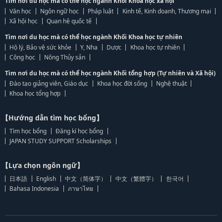
Tìm nơi du học mà có thể học ngành Khối Khoa học xã hội
Văn học
Ngôn ngữ học
Pháp luật
Kinh tế, Kinh doanh, Thương mại
Xã hội học
Quan hệ quốc tế
Tìm nơi du học mà có thể học ngành Khối Khoa học tự nhiên
Hộ lý, Bảo vệ sức khỏe
Y, Nha
Dược
Khoa học tự nhiên
Công học
Nông Thủy sản
Tìm nơi du học mà có thể học ngành Khối tổng hợp (Tự nhiên và Xã hội)
Đào tạo giảng viên, Giáo dục
Khoa học đời sống
Nghệ thuật
Khoa học tổng hợp
【Hướng dẫn tìm học bổng】
Tìm học bổng
Đăng kí học bổng
JAPAN STUDY SUPPORT Scholarships
【Lựa chọn ngôn ngữ】
日本語
English
中文（简体字）
中文（繁體字）
한국어
Bahasa Indonesia
ภาษาไทย