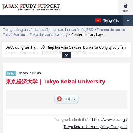
Tiếng Việt
Trang thông tin về du học đại học,cao học tại Nhật JPSS
>
Tìm nơi du học từ
Tokyo Đại học
>
Tokyo Keizai University
>
Contemporary Law
Được đồng vận hành bởi Hiệp hội Asia Gakusei Bunka và Công ty cổ phần
Benesse Corporation, JAPAN STUDY SUPPORT đăng tải các thông tin của
khoảng 1.300 trường đại học, cao học, trường đại học ngắn hạn, trường
chuyên môn đang tiếp nhận du học sinh.
Tại đây có đăng các thông tin chi tiết về Tokyo Keizai University, và thông
Tokyo
/ Tư lập
tin cần thiết dành cho du học sinh, như là về các Ngành
EconomicshoặcNgành Business AdministrationhoặcNgành
東京経済大学
|
Tokyo Keizai University
Communication StudieshoặcNgành Contemporary Law, thông tin về từng
ngành học, thông tin liên quan đến thi tuyển như số lượng tuyển sinh, số
lượng trúng tuyển, cở sở trang thiết bị, hướng dẫn địa điểm v.v...
Trang web chính thức:
https://www.tku.ac.jp/
Tokyo Keizai UniversityVề lại Trang chủ