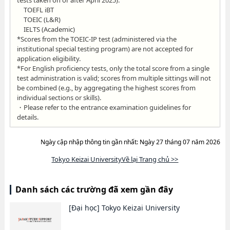
tests taken on or after April 2025):
TOEFL iBT
TOEIC (L&R)
IELTS (Academic)
*Scores from the TOEIC-IP test (administered via the
institutional special testing program) are not accepted for
application eligibility.
*For English proficiency tests, only the total score from a single
test administration is valid; scores from multiple sittings will not
be combined (e.g., by aggregating the highest scores from
individual sections or skills).
・Please refer to the entrance examination guidelines for
details.
Ngày cập nhập thông tin gần nhất: Ngày 27 tháng 07 năm 2026
Tokyo Keizai UniversityVề lại Trang chủ >>
Danh sách các trường đã xem gần đây
[Đại học]
Tokyo Keizai University