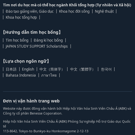
Tìm nơi du học mà có thể học ngành Khối tổng hợp (Tự nhiên và Xã hội)
Đào tạo giảng viên, Giáo dục
Khoa học đời sống
Nghệ thuật
Khoa học tổng hợp
【Hướng dẫn tìm học bổng】
Tìm học bổng
Đăng kí học bổng
JAPAN STUDY SUPPORT Scholarships
【Lựa chọn ngôn ngữ】
日本語
English
中文（简体字）
中文（繁體字）
한국어
Bahasa Indonesia
ภาษาไทย
Đơn vị vận hành trang web
Website này được đồng vận hành bởi Hiệp hội Văn hóa Sinh Viên Châu Á (ABK) và
Công ty cổ phần Benesse Coporation.
Hiệp hội Văn hóa Sinh Viên Châu Á (ABK) Phòng Sự nghiệp Hỗ trợ Giáo dục Quốc
tế
113-8642, Tokyo-to Bunkyo-ku Honkomagome 2-12-13