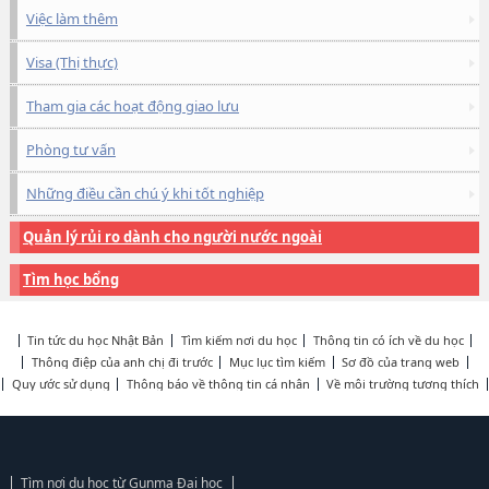
Việc làm thêm
Visa (Thị thực)
Tham gia các hoạt động giao lưu
Phòng tư vấn
Những điều cần chú ý khi tốt nghiệp
Quản lý rủi ro dành cho người nước ngoài
Tìm học bổng
Tin tức du học Nhật Bản
Tìm kiếm nơi du học
Thông tin có ích về du học
Thông điệp của anh chị đi trước
Mục lục tìm kiếm
Sơ đồ của trang web
Quy ước sử dụng
Thông báo về thông tin cá nhân
Về môi trường tương thích
Tìm nơi du học từ Gunma Đại học