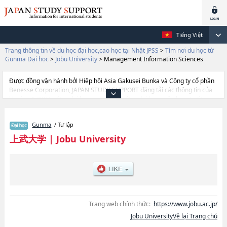
Tiếng Việt
Trang thông tin về du học đại học,cao học tại Nhật JPSS
>
Tìm nơi du học từ
Gunma Đại học
>
Jobu University
>
Management Information Sciences
Được đồng vận hành bởi Hiệp hội Asia Gakusei Bunka và Công ty cổ phần
Benesse Corporation, JAPAN STUDY SUPPORT đăng tải các thông tin của
khoảng 1.300 trường đại học, cao học, trường đại học ngắn hạn, trường
chuyên môn đang tiếp nhận du học sinh.
Tại đây có đăng các thông tin chi tiết về Jobu University, và thông tin cần
Gunma
/ Tư lập
thiết dành cho du học sinh, như là về các Ngành Management Information
Sciences, thông tin về từng ngành học, thông tin liên quan đến thi tuyển
上武大学
|
Jobu University
như số lượng tuyển sinh, số lượng trúng tuyển, cở sở trang thiết bị, hướng
dẫn địa điểm v.v...
Trang web chính thức:
https://www.jobu.ac.jp/
Jobu UniversityVề lại Trang chủ