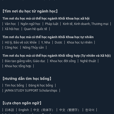
【Tìm nơi du học từ ngành học】
Tìm nơi du học mà có thể học ngành Khối Khoa học xã hội
Văn học
Ngôn ngữ học
Pháp luật
Kinh tế, Kinh doanh, Thương mại
Xã hội học
Quan hệ quốc tế
Tìm nơi du học mà có thể học ngành Khối Khoa học tự nhiên
Hộ lý, Bảo vệ sức khỏe
Y, Nha
Dược
Khoa học tự nhiên
Công học
Nông Thủy sản
Tìm nơi du học mà có thể học ngành Khối tổng hợp (Tự nhiên và Xã hội)
Đào tạo giảng viên, Giáo dục
Khoa học đời sống
Nghệ thuật
Khoa học tổng hợp
【Hướng dẫn tìm học bổng】
Tìm học bổng
Đăng kí học bổng
JAPAN STUDY SUPPORT Scholarships
【Lựa chọn ngôn ngữ】
日本語
English
中文（简体字）
中文（繁體字）
한국어