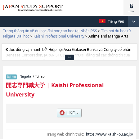
Tiếng Việt
Trang thông tin về du học đại học,cao học tại Nhật JPSS
>
Tìm nơi du học từ
Niigata Đại học
>
Kaishi Professional University
>
Anime and Manga Arts
Được đồng vận hành bởi Hiệp hội Asia Gakusei Bunka và Công ty cổ phần
Benesse Corporation, JAPAN STUDY SUPPORT đăng tải các thông tin của
khoảng 1.300 trường đại học, cao học, trường đại học ngắn hạn, trường
chuyên môn đang tiếp nhận du học sinh.
Tại đây có đăng các thông tin chi tiết về Kaishi Professional University, và
Niigata
/ Tư lập
thông tin cần thiết dành cho du học sinh, như là về các Ngành Business
Innovation and EntreprenurshiphoặcNgành InformationhoặcNgành
開志専門職大学
|
Kaishi Professional
Anime and Manga Arts, thông tin về từng ngành học, thông tin liên quan
University
đến thi tuyển như số lượng tuyển sinh, số lượng trúng tuyển, cở sở trang
thiết bị, hướng dẫn địa điểm v.v...
Trang web chính thức:
https://www.kaishi-pu.ac.jp/