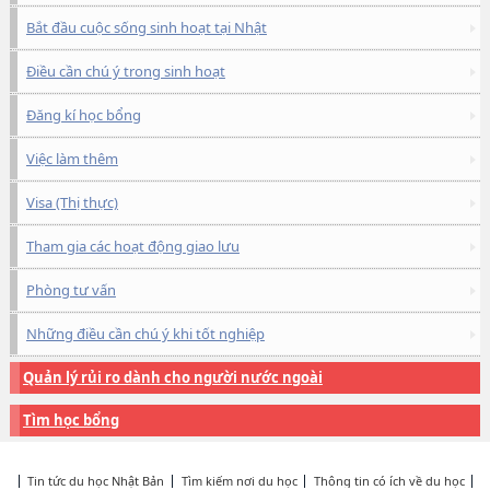
Bắt đầu cuộc sống sinh hoạt tại Nhật
Điều cần chú ý trong sinh hoạt
Đăng kí học bổng
Việc làm thêm
Visa (Thị thực)
Tham gia các hoạt động giao lưu
Phòng tư vấn
Những điều cần chú ý khi tốt nghiệp
Quản lý rủi ro dành cho người nước ngoài
Tìm học bổng
Tin tức du học Nhật Bản
Tìm kiếm nơi du học
Thông tin có ích về du học