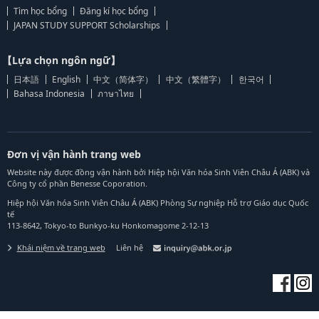
Tìm học bổng
Đăng kí học bổng
JAPAN STUDY SUPPORT Scholarships
【Lựa chọn ngôn ngữ】
日本語
English
中文（简体字）
中文（繁體字）
한국어
Bahasa Indonesia
ภาษาไทย
Đơn vị vận hành trang web
Website này được đồng vận hành bởi Hiệp hội Văn hóa Sinh Viên Châu Á (ABK) và
Công ty cổ phần Benesse Coporation.
Hiệp hội Văn hóa Sinh Viên Châu Á (ABK) Phòng Sự nghiệp Hỗ trợ Giáo dục Quốc
tế
113-8642, Tokyo-to Bunkyo-ku Honkomagome 2-12-13
Khái niệm về trang web
Liên hệ