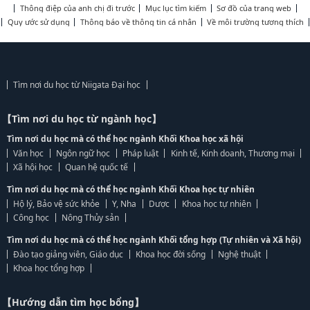
Thông điệp của anh chị đi trước
Mục lục tìm kiếm
Sơ đồ của trang web
Quy ước sử dụng
Thông báo về thông tin cá nhân
Về môi trường tương thích
Tìm nơi du học từ Niigata Đại học
【Tìm nơi du học từ ngành học】
Tìm nơi du học mà có thể học ngành Khối Khoa học xã hội
Văn học
Ngôn ngữ học
Pháp luật
Kinh tế, Kinh doanh, Thương mại
Xã hội học
Quan hệ quốc tế
Tìm nơi du học mà có thể học ngành Khối Khoa học tự nhiên
Hộ lý, Bảo vệ sức khỏe
Y, Nha
Dược
Khoa học tự nhiên
Công học
Nông Thủy sản
Tìm nơi du học mà có thể học ngành Khối tổng hợp (Tự nhiên và Xã hội)
Đào tạo giảng viên, Giáo dục
Khoa học đời sống
Nghệ thuật
Khoa học tổng hợp
【Hướng dẫn tìm học bổng】