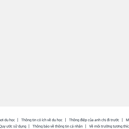
ơi du học
Thông tin có ích về du học
Thông điệp của anh chị đi trước
M
Quy ước sử dụng
Thông báo về thông tin cá nhân
Về môi trường tương thí