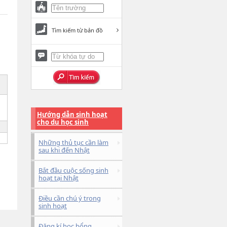
Tìm kiếm từ bản đồ
Hướng dẫn sinh hoạt
cho du học sinh
Những thủ tục cần làm
sau khi đến Nhật
Bắt đầu cuộc sống sinh
hoạt tại Nhật
Điều cần chú ý trong
sinh hoạt
Đăng kí học bổng