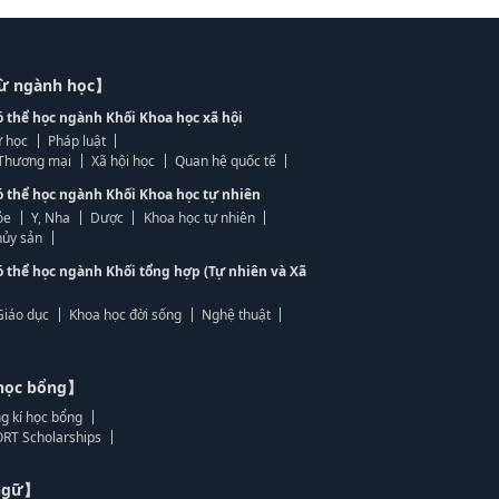
từ ngành học】
ó thể học ngành Khối Khoa học xã hội
 học
Pháp luật
, Thương mại
Xã hội học
Quan hệ quốc tế
ó thể học ngành Khối Khoa học tự nhiên
ỏe
Y, Nha
Dược
Khoa học tự nhiên
ủy sản
ó thể học ngành Khối tổng hợp (Tự nhiên và Xã
Giáo dục
Khoa học đời sống
Nghệ thuật
học bổng】
g kí học bổng
RT Scholarships
 ngữ】