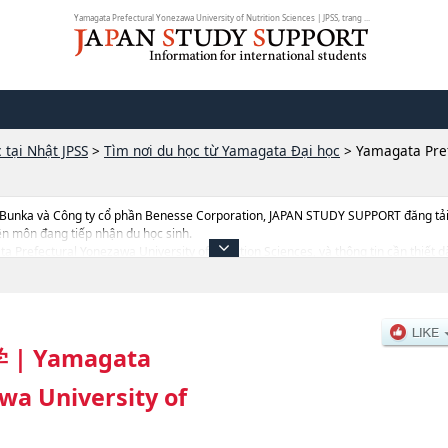
Yamagata Prefectural Yonezawa University of Nutrition Sciences | JPSS, trang ...
 tại Nhật JPSS
>
Tìm nơi du học từ Yamagata Đại học
>
Yamagata Pref
 Bunka và Công ty cổ phần Benesse Corporation, JAPAN STUDY SUPPORT đăng tải c
ên môn đang tiếp nhận du học sinh.
ata Prefectural Yonezawa University of Nutrition Sciences, và thông tin cần thiết
c, thông tin liên quan đến thi tuyển như số lượng tuyển sinh, số lượng trúng tuyển,
学
|
Yamagata
wa University of