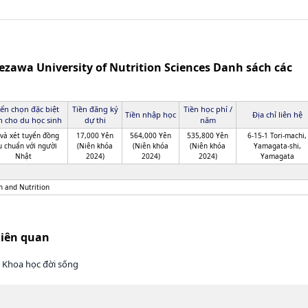
zawa University of Nutrition Sciences Danh sách các
ển chọn đặc biệt
Tiền đăng ký
Tiền học phí /
Tiền nhập học
Địa chỉ liên hệ
 cho du học sinh
dự thi
năm
 và xét tuyển đồng
17,000 Yên
564,000 Yên
535,800 Yên
6-15-1 Tori-machi,
u chuẩn với người
(Niên khóa
(Niên khóa
(Niên khóa
Yamagata-shi,
Nhật
2024)
2024)
2024)
Yamagata
h and Nutrition
liên quan
 Khoa học đời sống