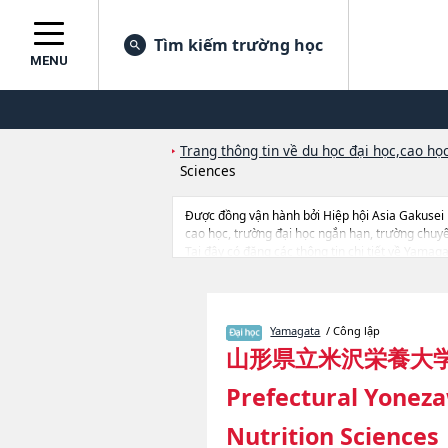
Tìm kiếm trường học
MENU
Trang thông tin về du học đại học,cao học
Sciences
Được đồng vận hành bởi Hiệp hội Asia Gakusei
cao học, trường đại học ngắn hạn, trường chuy
Tại đây có đăng các thông tin chi tiết về Yamag
Health and Nutrition, thông tin về từng ngành họ
Yamagata
/ Công lập
山形県立米沢栄養大
Prefectural Yoneza
Nutrition Sciences