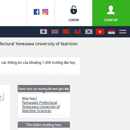
ectural Yonezawa University of Nutrition
ác thông tin của khoảng 1.300 trường đại học,
 dành cho du học sinh, như là về các Ngành
 cở sở trang thiết bị, hướng dẫn địa điểm v.v...
[Đại học]
Yamagata Prefectural
Yonezawa University of
Nutrition Sciences