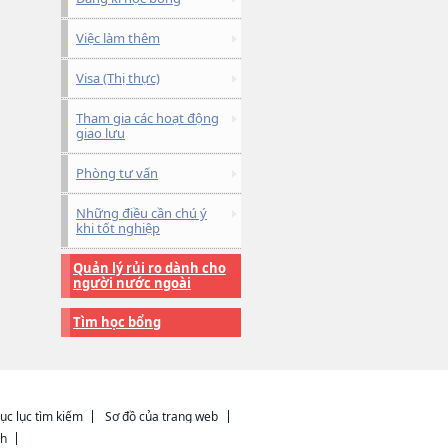
Việc làm thêm
Visa (Thị thực)
Tham gia các hoạt động
giao lưu
Phòng tư vấn
Những điều cần chú ý
khi tốt nghiệp
Quản lý rủi ro dành cho
người nước ngoài
Tìm học bổng
ục lục tìm kiếm
Sơ đồ của trang web
ch