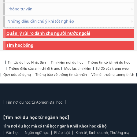
Phòng tư vấn
Những điều cần chú ý khi tốt nghiệp
Quản lý rủi ro dành cho người nước ngoài
Tìm học bổng
Tin tức du học Nhật Bản
Tìm kiếm nơi du học
Thông tin có ích về du học
Thông điệp của anh chị đi trước
Mục lục tìm kiếm
Sơ đồ của trang web
Quy ước sử dụng
Thông báo về thông tin cá nhân
Về môi trường tương thích
Tìm nơi du học từ Aomori Đại học
【Tìm nơi du học từ ngành học】
Tìm nơi du học mà có thể học ngành Khối Khoa học xã hội
Văn học
Ngôn ngữ học
Pháp luật
Kinh tế, Kinh doanh, Thương mại