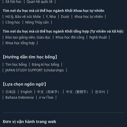
Xã hội học
Quan hệ quốc tế
Tìm nơi du học mà có thể học ngành Khối Khoa học tự nhiên
Hộ lý, Bảo vệ sức khỏe
Y, Nha
Dược
Khoa học tự nhiên
Công học
Nông Thủy sản
Tìm nơi du học mà có thể học ngành Khối tổng hợp (Tự nhiên và Xã hội)
Đào tạo giảng viên, Giáo dục
Khoa học đời sống
Nghệ thuật
Khoa học tổng hợp
【Hướng dẫn tìm học bổng】
Tìm học bổng
Đăng kí học bổng
JAPAN STUDY SUPPORT Scholarships
【Lựa chọn ngôn ngữ】
日本語
English
中文（简体字）
中文（繁體字）
한국어
Bahasa Indonesia
ภาษาไทย
Đơn vị vận hành trang web