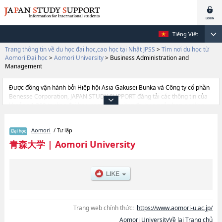
Tiếng Việt
Trang thông tin về du học đại học,cao học tại Nhật JPSS
>
Tìm nơi du học từ
Aomori Đại học
>
Aomori University
>
Business Administration and
Management
Được đồng vận hành bởi Hiệp hội Asia Gakusei Bunka và Công ty cổ phần
Benesse Corporation, JAPAN STUDY SUPPORT đăng tải các thông tin của
khoảng 1.300 trường đại học, cao học, trường đại học ngắn hạn, trường
chuyên môn đang tiếp nhận du học sinh.
Tại đây có đăng các thông tin chi tiết về Aomori University, và thông tin
Aomori
/ Tư lập
cần thiết dành cho du học sinh, như là về các Ngành Business
Administration and ManagementhoặcNgành SociologyhoặcNgành
青森大学
|
Aomori University
Software and Information TechnologyhoặcNgành Pharmaceutical
Sciences, thông tin về từng ngành học, thông tin liên quan đến thi tuyển
như số lượng tuyển sinh, số lượng trúng tuyển, cở sở trang thiết bị, hướng
dẫn địa điểm v.v...
Trang web chính thức:
https://www.aomori-u.ac.jp/
Aomori UniversityVề lại Trang chủ