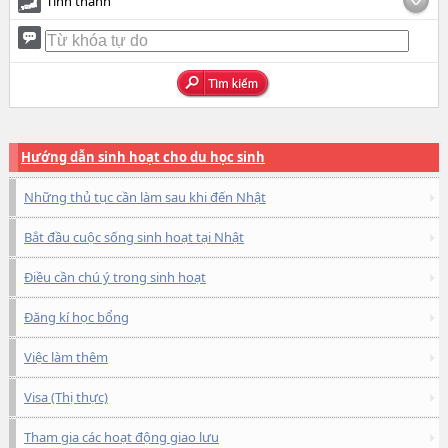
Tỉnh thành
Hướng dẫn sinh hoạt cho du học sinh
Những thủ tục cần làm sau khi đến Nhật
Bắt đầu cuộc sống sinh hoạt tại Nhật
Điều cần chú ý trong sinh hoạt
Đăng kí học bổng
Việc làm thêm
Visa (Thị thực)
Tham gia các hoạt động giao lưu