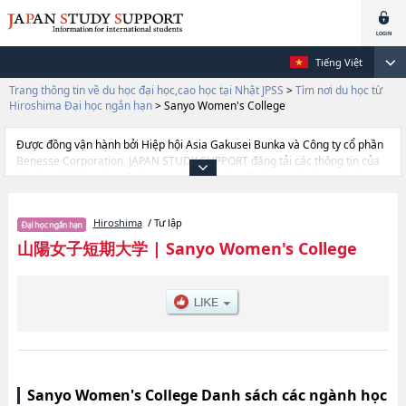
Tiếng Việt
Trang thông tin về du học đại học,cao học tại Nhật JPSS
>
Tìm nơi du học từ
Hiroshima Đại học ngắn hạn
>
Sanyo Women's College
Được đồng vận hành bởi Hiệp hội Asia Gakusei Bunka và Công ty cổ phần
Benesse Corporation, JAPAN STUDY SUPPORT đăng tải các thông tin của
khoảng 1.300 trường đại học, cao học, trường đại học ngắn hạn, trường
chuyên môn đang tiếp nhận du học sinh.
Tại đây có đăng các thông tin chi tiết về Sanyo Women's College, và thông
Hiroshima
/ Tư lập
tin cần thiết dành cho du học sinh, như là về các , thông tin về từng ngành
học, thông tin liên quan đến thi tuyển như số lượng tuyển sinh, số lượng
山陽女子短期大学
|
Sanyo Women's College
trúng tuyển, cở sở trang thiết bị, hướng dẫn địa điểm v.v...
Sanyo Women's College Danh sách các ngành học