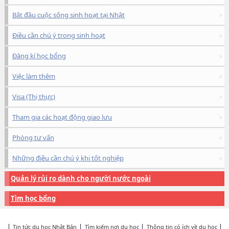
Bắt đầu cuộc sống sinh hoạt tại Nhật
Điều cần chú ý trong sinh hoạt
Đăng kí học bổng
Việc làm thêm
Visa (Thị thực)
Tham gia các hoạt động giao lưu
Phòng tư vấn
Những điều cần chú ý khi tốt nghiệp
Quản lý rủi ro dành cho người nước ngoài
Tìm học bổng
Tin tức du học Nhật Bản
Tìm kiếm nơi du học
Thông tin có ích về du học