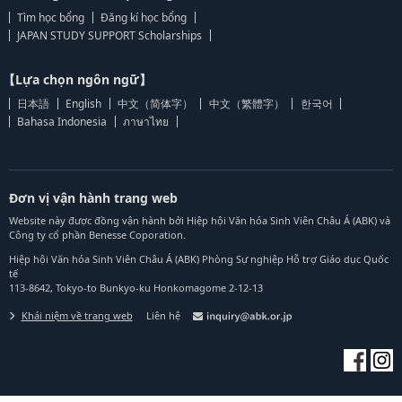
Tìm học bổng
Đăng kí học bổng
JAPAN STUDY SUPPORT Scholarships
【Lựa chọn ngôn ngữ】
日本語
English
中文（简体字）
中文（繁體字）
한국어
Bahasa Indonesia
ภาษาไทย
Đơn vị vận hành trang web
Website này được đồng vận hành bởi Hiệp hội Văn hóa Sinh Viên Châu Á (ABK) và
Công ty cổ phần Benesse Coporation.
Hiệp hội Văn hóa Sinh Viên Châu Á (ABK) Phòng Sự nghiệp Hỗ trợ Giáo dục Quốc
tế
113-8642, Tokyo-to Bunkyo-ku Honkomagome 2-12-13
Khái niệm về trang web
Liên hệ