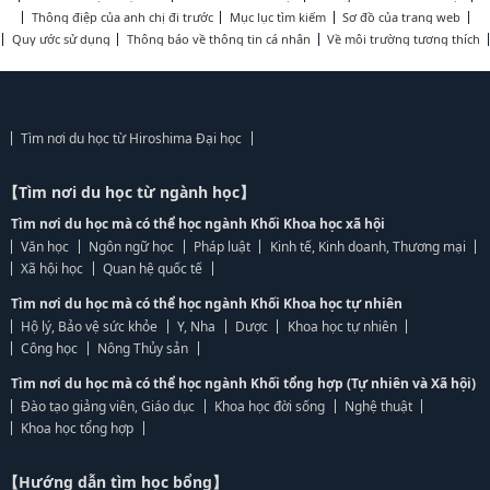
Thông điệp của anh chị đi trước
Mục lục tìm kiếm
Sơ đồ của trang web
Quy ước sử dụng
Thông báo về thông tin cá nhân
Về môi trường tương thích
Tìm nơi du học từ Hiroshima Đại học
【Tìm nơi du học từ ngành học】
Tìm nơi du học mà có thể học ngành Khối Khoa học xã hội
Văn học
Ngôn ngữ học
Pháp luật
Kinh tế, Kinh doanh, Thương mại
Xã hội học
Quan hệ quốc tế
Tìm nơi du học mà có thể học ngành Khối Khoa học tự nhiên
Hộ lý, Bảo vệ sức khỏe
Y, Nha
Dược
Khoa học tự nhiên
Công học
Nông Thủy sản
Tìm nơi du học mà có thể học ngành Khối tổng hợp (Tự nhiên và Xã hội)
Đào tạo giảng viên, Giáo dục
Khoa học đời sống
Nghệ thuật
Khoa học tổng hợp
【Hướng dẫn tìm học bổng】