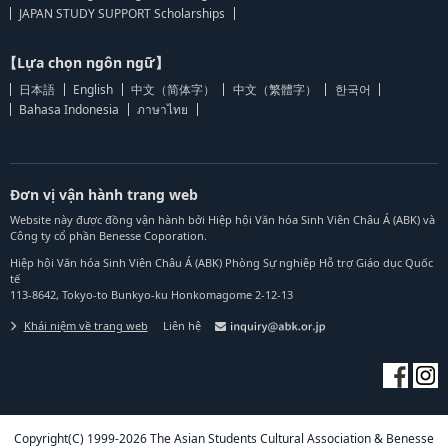
JAPAN STUDY SUPPORT Scholarships
【Lựa chọn ngôn ngữ】
日本語
English
中文（简体字）
中文（繁體字）
한국어
Bahasa Indonesia
ภาษาไทย
Đơn vị vận hành trang web
Website này được đồng vận hành bởi Hiệp hội Văn hóa Sinh Viên Châu Á (ABK) và
Công ty cổ phần Benesse Coporation.
Hiệp hội Văn hóa Sinh Viên Châu Á (ABK) Phòng Sự nghiệp Hỗ trợ Giáo dục Quốc
tế
113-8642, Tokyo-to Bunkyo-ku Honkomagome 2-12-13
Khái niệm về trang web
Liên hệ
Copyright(C) 1999-2026 The Asian Students Cultural Association & Benesse