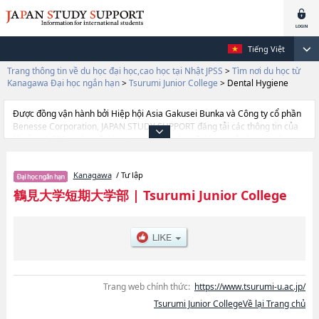
Tiếng Việt
Trang thông tin về du học đại học,cao học tại Nhật JPSS
>
Tìm nơi du học từ
Kanagawa Đại học ngắn hạn
>
Tsurumi Junior College
>
Dental Hygiene
Được đồng vận hành bởi Hiệp hội Asia Gakusei Bunka và Công ty cổ phần
Benesse Corporation, JAPAN STUDY SUPPORT đăng tải các thông tin của
khoảng 1.300 trường đại học, cao học, trường đại học ngắn hạn, trường
chuyên môn đang tiếp nhận du học sinh.
Tại đây có đăng các thông tin chi tiết về Tsurumi Junior College, và thông
Kanagawa
/ Tư lập
tin cần thiết dành cho du học sinh, như là về các Ngành Early Childhood
Care and EducationhoặcNgành Dental Hygiene, thông tin về từng ngành
鶴見大学短期大学部
|
Tsurumi Junior College
học, thông tin liên quan đến thi tuyển như số lượng tuyển sinh, số lượng
trúng tuyển, cở sở trang thiết bị, hướng dẫn địa điểm v.v...
Trang web chính thức:
https://www.tsurumi-u.ac.jp/
Tsurumi Junior CollegeVề lại Trang chủ