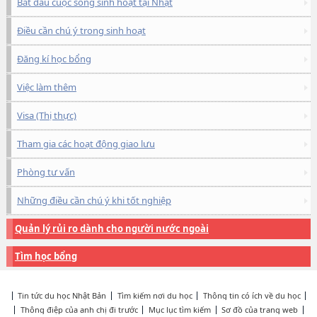
Bắt đầu cuộc sống sinh hoạt tại Nhật
Điều cần chú ý trong sinh hoạt
Đăng kí học bổng
Việc làm thêm
Visa (Thị thực)
Tham gia các hoạt động giao lưu
Phòng tư vấn
Những điều cần chú ý khi tốt nghiệp
Quản lý rủi ro dành cho người nước ngoài
Tìm học bổng
Tin tức du học Nhật Bản
Tìm kiếm nơi du học
Thông tin có ích về du học
Thông điệp của anh chị đi trước
Mục lục tìm kiếm
Sơ đồ của trang web