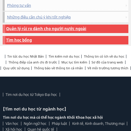
Phòng tư vấn
Những điều cần chú ý khi tốt nghiệp
Quản lý rủi ro dành cho người nước ngoài
Tìm học bổng
Tin tức du học Nhật Bản
Tìm kiếm nơi du học
Thông tin có ích về du học
Thông điệp của anh chị đi trước
Mục lục tìm kiếm
Sơ đồ của trang web
Quy ước sử dụng
Thông báo về thông tin cá nhân
Về môi trường tương thích
Tìm nơi du học từ Tokyo Đại học
【Tìm nơi du học từ ngành học】
Tìm nơi du học mà có thể học ngành Khối Khoa học xã hội
Văn học
Ngôn ngữ học
Pháp luật
Kinh tế, Kinh doanh, Thương mại
Xã hội học
Quan hệ quốc tế