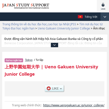
Tiếng Việt
Trang thông tin về du học đại học,cao học tại Nhật JPSS
>
Tìm nơi du học từ
Tokyo Đại học ngắn hạn
>
Ueno Gakuen University Junior College
>
Âm nhạc
Được đồng vận hành bởi Hiệp hội Asia Gakusei Bunka và Công ty cổ phần
Benesse Corporation, JAPAN STUDY SUPPORT đăng tải các thông tin của
khoảng 1.300 trường đại học, cao học, trường đại học ngắn hạn, trường
chuyên môn đang tiếp nhận du học sinh.
Tại đây có đăng các thông tin chi tiết về Ueno Gakuen University Junior
Tokyo
/ Tư lập
College, và thông tin cần thiết dành cho du học sinh, như là về các Ngành
Âm nhạc, thông tin về từng ngành học, thông tin liên quan đến thi tuyển
上野学園短期大学
|
Ueno Gakuen University
như số lượng tuyển sinh, số lượng trúng tuyển, cở sở trang thiết bị, hướng
Junior College
dẫn địa điểm v.v...
Trang web chính thức:
https://www.uenogakuen.ac.jp/junior_college/