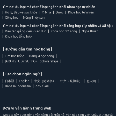
Tìm nơi du học mà có thể học ngành Khối Khoa học tự nhiên
Hộ lý, Bảo vệ sức khỏe
Y, Nha
Dược
Khoa học tự nhiên
Công học
Nông Thủy sản
Tìm nơi du học mà có thể học ngành Khối tổng hợp (Tự nhiên và Xã hội)
Đào tạo giảng viên, Giáo dục
Khoa học đời sống
Nghệ thuật
Khoa học tổng hợp
【Hướng dẫn tìm học bổng】
Tìm học bổng
Đăng kí học bổng
JAPAN STUDY SUPPORT Scholarships
【Lựa chọn ngôn ngữ】
日本語
English
中文（简体字）
中文（繁體字）
한국어
Bahasa Indonesia
ภาษาไทย
Đơn vị vận hành trang web
Website này được đồng vận hành bởi Hiệp hội Văn hóa Sinh Viên Châu Á (ABK) và