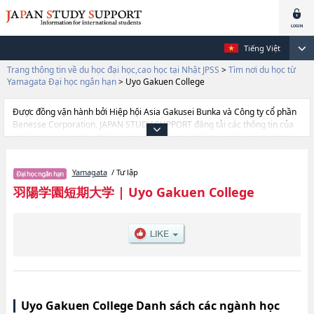
Tiếng Việt
Trang thông tin về du học đại học,cao học tại Nhật JPSS
>
Tìm nơi du học từ
Yamagata Đại học ngắn hạn
>
Uyo Gakuen College
Được đồng vận hành bởi Hiệp hội Asia Gakusei Bunka và Công ty cổ phần
Benesse Corporation, JAPAN STUDY SUPPORT đăng tải các thông tin của
khoảng 1.300 trường đại học, cao học, trường đại học ngắn hạn, trường
chuyên môn đang tiếp nhận du học sinh.
Tại đây có đăng các thông tin chi tiết về Uyo Gakuen College, và thông tin
Yamagata
/ Tư lập
cần thiết dành cho du học sinh, như là về các , thông tin về từng ngành
học, thông tin liên quan đến thi tuyển như số lượng tuyển sinh, số lượng
羽陽学園短期大学
|
Uyo Gakuen College
trúng tuyển, cở sở trang thiết bị, hướng dẫn địa điểm v.v...
Uyo Gakuen College Danh sách các ngành học