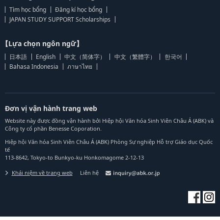
Tìm học bổng
Đăng kí học bổng
JAPAN STUDY SUPPORT Scholarships
【Lựa chọn ngôn ngữ】
日本語
English
中文（简体字）
中文（繁體字）
한국어
Bahasa Indonesia
ภาษาไทย
Đơn vị vận hành trang web
Website này được đồng vận hành bởi Hiệp hội Văn hóa Sinh Viên Châu Á (ABK) và
Công ty cổ phần Benesse Coporation.
Hiệp hội Văn hóa Sinh Viên Châu Á (ABK) Phòng Sự nghiệp Hỗ trợ Giáo dục Quốc
tế
113-8642, Tokyo-to Bunkyo-ku Honkomagome 2-12-13
Khái niệm về trang web
Liên hệ