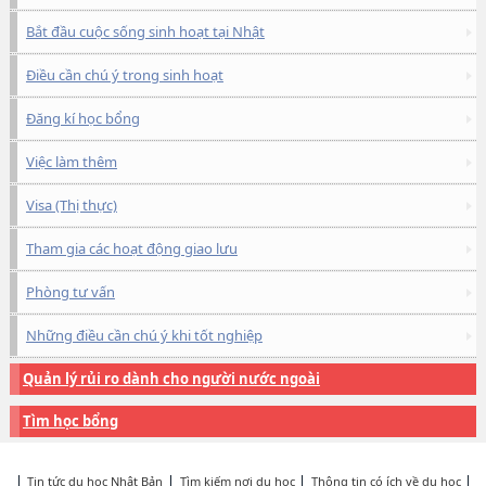
Bắt đầu cuộc sống sinh hoạt tại Nhật
Điều cần chú ý trong sinh hoạt
Đăng kí học bổng
Việc làm thêm
Visa (Thị thực)
Tham gia các hoạt động giao lưu
Phòng tư vấn
Những điều cần chú ý khi tốt nghiệp
Quản lý rủi ro dành cho người nước ngoài
Tìm học bổng
Tin tức du học Nhật Bản
Tìm kiếm nơi du học
Thông tin có ích về du học