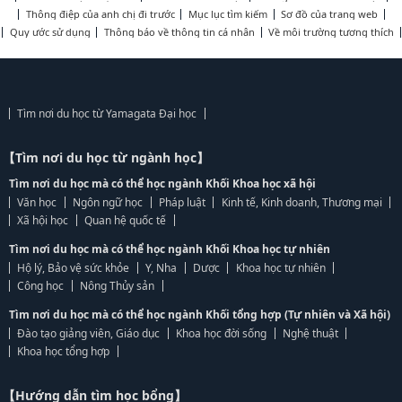
Thông điệp của anh chị đi trước
Mục lục tìm kiếm
Sơ đồ của trang web
Quy ước sử dụng
Thông báo về thông tin cá nhân
Về môi trường tương thích
Tìm nơi du học từ Yamagata Đại học
【Tìm nơi du học từ ngành học】
Tìm nơi du học mà có thể học ngành Khối Khoa học xã hội
Văn học
Ngôn ngữ học
Pháp luật
Kinh tế, Kinh doanh, Thương mại
Xã hội học
Quan hệ quốc tế
Tìm nơi du học mà có thể học ngành Khối Khoa học tự nhiên
Hộ lý, Bảo vệ sức khỏe
Y, Nha
Dược
Khoa học tự nhiên
Công học
Nông Thủy sản
Tìm nơi du học mà có thể học ngành Khối tổng hợp (Tự nhiên và Xã hội)
Đào tạo giảng viên, Giáo dục
Khoa học đời sống
Nghệ thuật
Khoa học tổng hợp
【Hướng dẫn tìm học bổng】