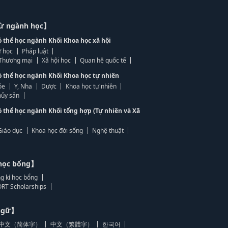
từ ngành học】
ó thể học ngành Khối Khoa học xã hội
 học
Pháp luật
, Thương mại
Xã hội học
Quan hệ quốc tế
ó thể học ngành Khối Khoa học tự nhiên
ỏe
Y, Nha
Dược
Khoa học tự nhiên
ủy sản
ó thể học ngành Khối tổng hợp (Tự nhiên và Xã
Giáo dục
Khoa học đời sống
Nghệ thuật
học bổng】
g kí học bổng
RT Scholarships
 ngữ】
中文（简体字）
中文（繁體字）
한국어