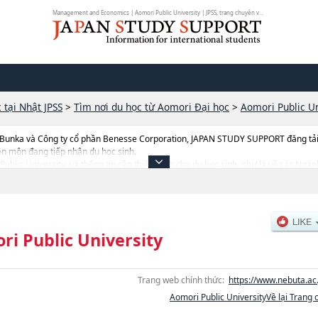
Management and Economics | Aomori Public University | JPSS, trang chuyên về t...
 tại Nhật JPSS
>
Tìm nơi du học từ Aomori Đại học
>
Aomori Public Un
 Bunka và Công ty cổ phần Benesse Corporation, JAPAN STUDY SUPPORT đăng tải c
ên môn đang tiếp nhận du học sinh.
i Public University, và thông tin cần thiết dành cho du học sinh, như là về các 
n như số lượng tuyển sinh, số lượng trúng tuyển, cở sở trang thiết bị, hướng dẫn đị
ri Public University
Trang web chính thức:
https://www.nebuta.ac.
Aomori Public UniversityVề lại Trang 