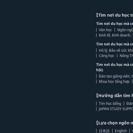
【Tìm nơi du học 
Tìm nơi du học mà c
Văn học
Ngôn ngữ
Kinh tế, Kinh doanh
Tìm nơi du học mà c
Hộ lý, Bảo vệ sức kh
Công học
Nông Th
Tìm nơi du học mà c
hội)
Đào tạo giảng viên, 
Khoa học tổng hợp
【Hướng dẫn tìm 
Tìm học bổng
Đăn
JAPAN STUDY SUPPO
【Lựa chọn ngôn
日本語
English