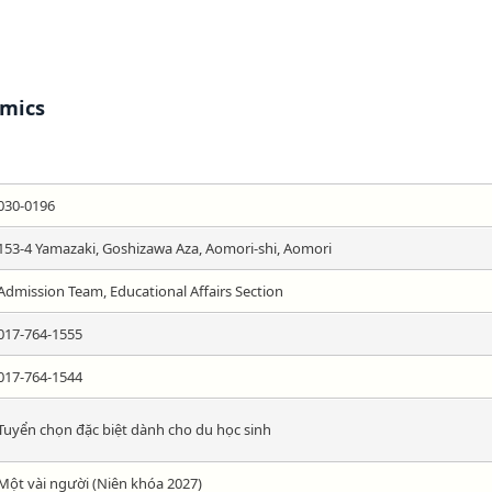
mics
030-0196
153-4 Yamazaki, Goshizawa Aza, Aomori-shi, Aomori
Admission Team, Educational Affairs Section
017-764-1555
017-764-1544
Tuyển chọn đặc biệt dành cho du học sinh
Một vài người (Niên khóa 2027)