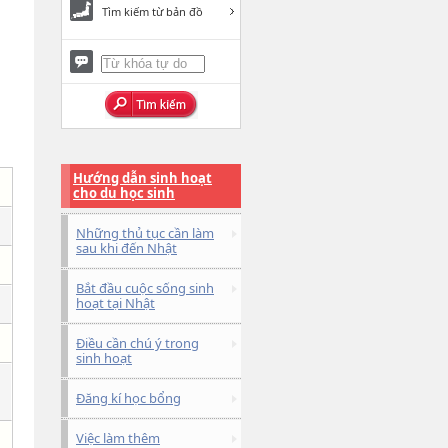
Tìm kiếm từ bản đồ
Hướng dẫn sinh hoạt
cho du học sinh
Những thủ tục cần làm
sau khi đến Nhật
Bắt đầu cuộc sống sinh
hoạt tại Nhật
Điều cần chú ý trong
sinh hoạt
Đăng kí học bổng
Việc làm thêm