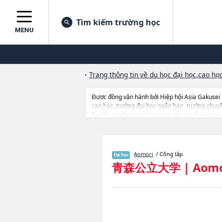
Tìm kiếm trường học
MENU
Trang thông tin về du học đại học,cao học
Được đồng vận hành bởi Hiệp hội Asia Gakusei
cao học, trường đại học ngắn hạn, trường chuy
Tại đây có đăng các thông tin chi tiết về Aomor
từng ngành học, thông tin liên quan đến thi tuyể
Aomori
/ Công lập
青森公立大学
|
Aomo