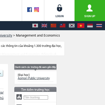
iversity
>
Management and Economics
ác thông tin của khoảng 1.300 trường đại học,
Ngành Management and Economics, thông tin về
a điểm v.v...
[Đại học]
Aomori Public University
jp/
chủ