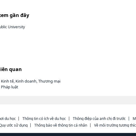
xem gần đây
blic University
liên quan
 Kinh tế, Kinh doanh, Thương mại
 Pháp luật
ơi du học
Thông tin có ích về du học
Thông điệp của anh chị đi trước
M
Quy ước sử dụng
Thông báo về thông tin cá nhân
Về môi trường tương thí