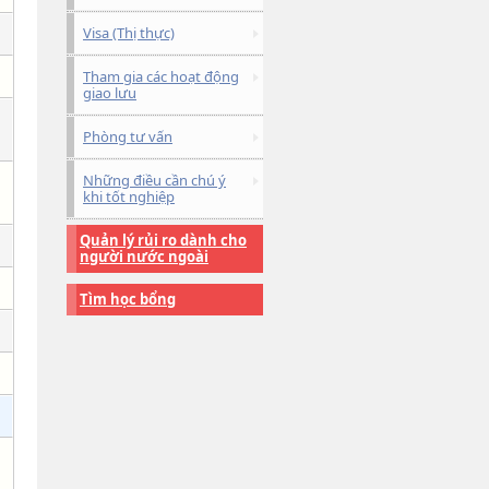
Visa (Thị thực)
Tham gia các hoạt động
giao lưu
Phòng tư vấn
Những điều cần chú ý
khi tốt nghiệp
Quản lý rủi ro dành cho
người nước ngoài
Tìm học bổng