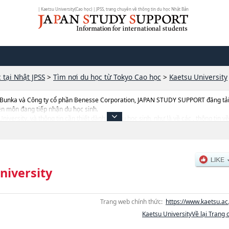
| Kaetsu University(Cao học) | JPSS, trang chuyên về thông tin du học Nhật Bản
 tại Nhật JPSS
>
Tìm nơi du học từ Tokyo Cao học
>
Kaetsu University
 Bunka và Công ty cổ phần Benesse Corporation, JAPAN STUDY SUPPORT đăng tải c
ên môn đang tiếp nhận du học sinh.
 University, và thông tin cần thiết dành cho du học sinh, như là về các , thông tin 
 tuyển, cở sở trang thiết bị, hướng dẫn địa điểm v.v...
niversity
Trang web chính thức:
https://www.kaetsu.ac.
Kaetsu UniversityVề lại Trang 