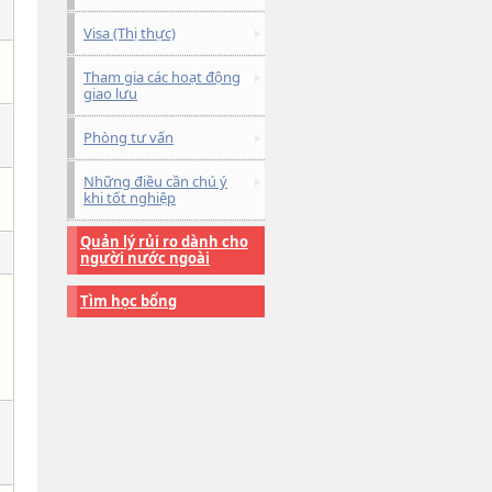
Visa (Thị thực)
Tham gia các hoạt động
giao lưu
Phòng tư vấn
Những điều cần chú ý
khi tốt nghiệp
Quản lý rủi ro dành cho
người nước ngoài
Tìm học bổng