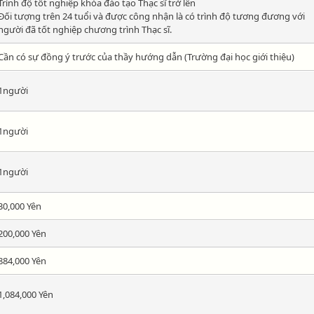
Trình độ tốt nghiệp khóa đào tạo Thạc sĩ trở lên
Đối tượng trên 24 tuổi và được công nhận là có trình độ tương đương với
người đã tốt nghiệp chương trình Thạc sĩ.
Cần có sự đồng ý trước của thầy hướng dẫn (Trường đại học giới thiệu)
1người
1người
1người
30,000 Yên
200,000 Yên
884,000 Yên
1,084,000 Yên