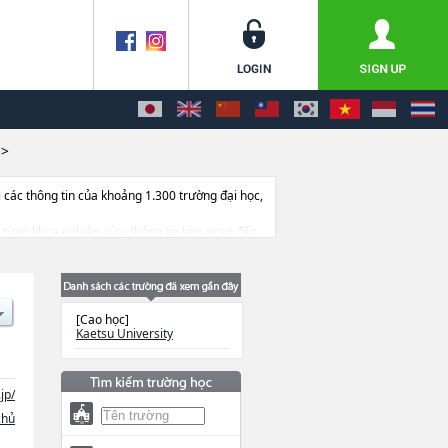
>
ác thông tin của khoảng 1.300 trường đại học,
về từng khoa nghiên cứu, thông tin liên quan đến
[Cao học]
Kaetsu University
jp/
chủ