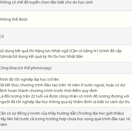
Không có chế độ tuyển chọn đăc biệt cho du học sinh
Không thể được
Có
Sử dụng kết quả thi Năng lực Nhật ngữ (Cần có bằng N1 (trình độ cấp
1))HoặcSử dụng kết quả kỳ thi Du học Nhật Bản
Công khai (có thể photocopy)
Trình độ tốt nghiệp đại học trở lên
Đã kết thúc chương trình đào tạo trên 16 năm ở nước ngoài, hoặc có dự
định hoàn thành chương trình trước thời điểm quy định
Là đối tượng trên 22 tuổi và được công nhận có trình độ tương đương với
người đã tốt nghiệp đại học thông qua kỳ thẩm định cá biệt tư cách dự thi.
Cần có sự đồng ý trước của thầy hướng dẫn (Trường đại học giới thiệu)
Hãy liên hệ trước cả trong trường hợp chưa học xong quá trình đào tạo 16
năm