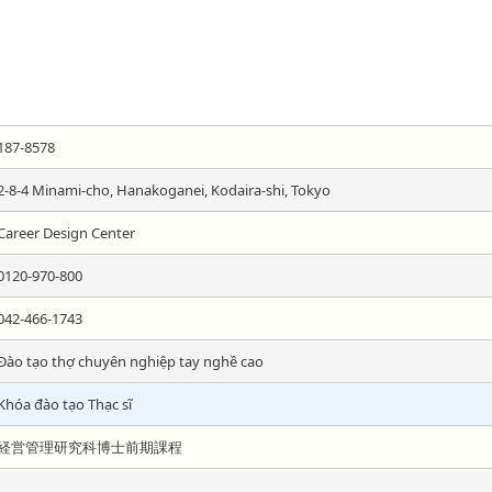
187-8578
2-8-4 Minami-cho, Hanakoganei, Kodaira-shi, Tokyo
Career Design Center
0120-970-800
042-466-1743
Đào tạo thợ chuyên nghiệp tay nghề cao
Khóa đào tạo Thạc sĩ
経営管理研究科博士前期課程