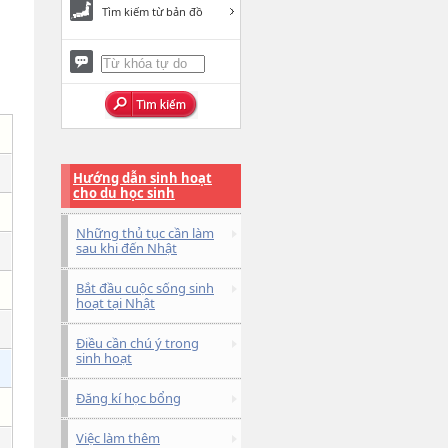
Tìm kiếm từ bản đồ
Hướng dẫn sinh hoạt
cho du học sinh
Những thủ tục cần làm
sau khi đến Nhật
Bắt đầu cuộc sống sinh
hoạt tại Nhật
Điều cần chú ý trong
sinh hoạt
Đăng kí học bổng
Việc làm thêm