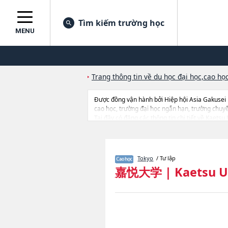
Tìm kiếm trường học
MENU
Trang thông tin về du học đại học,cao học
Được đồng vận hành bởi Hiệp hội Asia Gakusei
cao học, trường đại học ngắn hạn, trường chuy
Tại đây có đăng các thông tin chi tiết về Kaetsu
thi tuyển như số lượng tuyển sinh, số lượng trúng
Tokyo
/ Tư lập
嘉悦大学
|
Kaetsu U