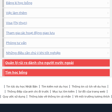
Đăng kí học bổng
Việc làm thêm
Visa (Thị thực)
Tham gia các hoạt động giao lưu
Phòng tư vấn
Những điều cần chú ý khi tốt nghiệp
Quản lý rủi ro dành cho người nước ngoài
Tìm học bổng
Tin tức du học Nhật Bản
Tìm kiếm nơi du học
Thông tin có ích về du học
Thông điệp của anh chị đi trước
Mục lục tìm kiếm
Sơ đồ của trang web
Quy ước sử dụng
Thông báo về thông tin cá nhân
Về môi trường tương thích