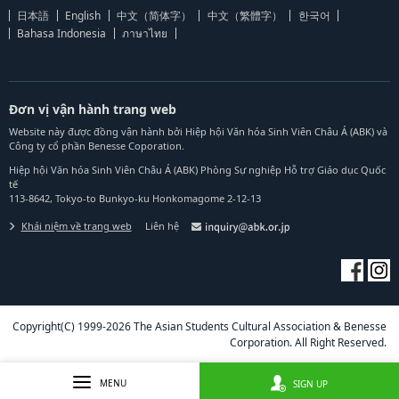
日本語
English
中文（简体字）
中文（繁體字）
한국어
Bahasa Indonesia
ภาษาไทย
Đơn vị vận hành trang web
Website này được đồng vận hành bởi Hiệp hội Văn hóa Sinh Viên Châu Á (ABK) và
Công ty cổ phần Benesse Coporation.
Hiệp hội Văn hóa Sinh Viên Châu Á (ABK) Phòng Sự nghiệp Hỗ trợ Giáo dục Quốc
tế
113-8642, Tokyo-to Bunkyo-ku Honkomagome 2-12-13
Khái niệm về trang web
Liên hệ
Copyright(C) 1999-2026 The Asian Students Cultural Association & Benesse
Corporation. All Right Reserved.
MENU
SIGN UP