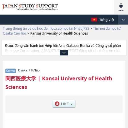
Tiếng Việt
Trang thông tin về du học đại học,cao học tại Nhật JPSS
>
Tìm nơi du học từ
Osaka Cao học
>
Kansai University of Health Sciences
Được đồng vận hành bởi Hiệp hội Asia Gakusei Bunka và Công ty cổ phần
Benesse Corporation, JAPAN STUDY SUPPORT đăng tải các thông tin của
khoảng 1.300 trường đại học, cao học, trường đại học ngắn hạn, trường
chuyên môn đang tiếp nhận du học sinh.
Tại đây có đăng các thông tin chi tiết về Kansai University of Health
Osaka
/ Tư lập
Sciences, và thông tin cần thiết dành cho du học sinh, như là về các Health
Sciences, thông tin về từng khoa nghiên cứu, thông tin liên quan đến thi
関西医療大学
|
Kansai University of Health
tuyển như số lượng tuyển sinh, số lượng trúng tuyển, cở sở trang thiết bị,
Sciences
hướng dẫn địa điểm v.v...