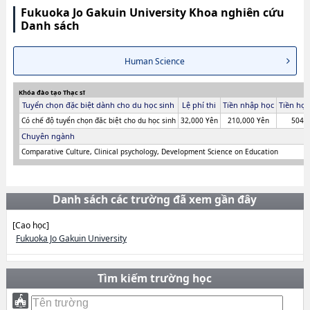
Fukuoka Jo Gakuin University Khoa nghiên cứu
Danh sách
Human Science
Khóa đào tạo Thạc sĩ
Tuyển chọn đặc biệt dành cho du học sinh
Lệ phí thi
Tiền nhập học
Tiền học
Có chế độ tuyển chọn đăc biệt cho du học sinh
32,000 Yên
210,000 Yên
504,
Chuyên ngành
Comparative Culture, Clinical psychology, Development Science on Education
Danh sách các trường đã xem gần đây
[Cao học]
Fukuoka Jo Gakuin University
Tìm kiếm trường học