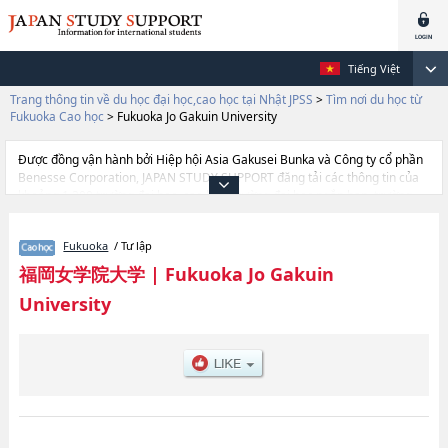
Tiếng Việt
Trang thông tin về du học đại học,cao học tại Nhật JPSS
>
Tìm nơi du học từ
Fukuoka Cao học
>
Fukuoka Jo Gakuin University
Được đồng vận hành bởi Hiệp hội Asia Gakusei Bunka và Công ty cổ phần
Benesse Corporation, JAPAN STUDY SUPPORT đăng tải các thông tin của
khoảng 1.300 trường đại học, cao học, trường đại học ngắn hạn, trường
chuyên môn đang tiếp nhận du học sinh.
Tại đây có đăng các thông tin chi tiết về Fukuoka Jo Gakuin University, và
Fukuoka
/ Tư lập
thông tin cần thiết dành cho du học sinh, như là về các Human Science,
thông tin về từng khoa nghiên cứu, thông tin liên quan đến thi tuyển như
福岡女学院大学
|
Fukuoka Jo Gakuin
số lượng tuyển sinh, số lượng trúng tuyển, cở sở trang thiết bị, hướng dẫn
University
địa điểm v.v...