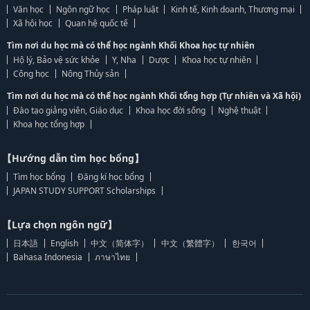
Văn học
Ngôn ngữ học
Pháp luật
Kinh tế, Kinh doanh, Thương mại
Xã hội học
Quan hệ quốc tế
Tìm nơi du học mà có thể học ngành Khối Khoa học tự nhiên
Hộ lý, Bảo vệ sức khỏe
Y, Nha
Dược
Khoa học tự nhiên
Công học
Nông Thủy sản
Tìm nơi du học mà có thể học ngành Khối tổng hợp (Tự nhiên và Xã hội)
Đào tạo giảng viên, Giáo dục
Khoa học đời sống
Nghệ thuật
Khoa học tổng hợp
【Hướng dẫn tìm học bổng】
Tìm học bổng
Đăng kí học bổng
JAPAN STUDY SUPPORT Scholarships
【Lựa chọn ngôn ngữ】
日本語
English
中文（简体字）
中文（繁體字）
한국어
Bahasa Indonesia
ภาษาไทย