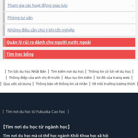
Tham gia các hoạt động giao lưu
Phòng tư vấn
Những điều cần chú ý khi tốt nghiệp
Quản lý rủi ro dành cho người nước ngoài
Tìm học bổng
Tin tức du học Nhật Bản
Tìm kiếm nơi du học
Thông tin có ích về du học
Thông điệp của anh chị đi trước
Mục lục tìm kiếm
Sơ đồ của trang web
Quy ước sử dụng
Thông báo về thông tin cá nhân
Về môi trường tương thích
Tìm nơi du học từ Fukuoka Cao học
【Tìm nơi du học từ ngành học】
Tìm nơi du học mà có thể học ngành Khối Khoa học xã hội