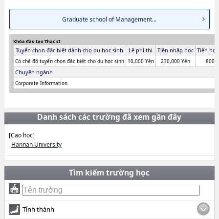
Graduate school of Management...
Khóa đào tạo Thạc sĩ
Tuyển chọn đặc biệt dành cho du học sinh
Lệ phí thi
Tiền nhập học
Tiền học
Có chế độ tuyển chọn đăc biệt cho du học sinh
10,000 Yên
230,000 Yên
800,
Chuyên ngành
Corporate Information
Danh sách các trường đã xem gần đây
[Cao học]
Hannan University
Tìm kiếm trường học
Tỉnh thành