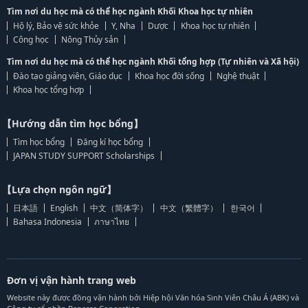
Tìm nơi du học mà có thể học ngành Khối Khoa học tự nhiên
Hộ lý, Bảo vệ sức khỏe
Y, Nha
Dược
Khoa học tự nhiên
Công học
Nông Thủy sản
Tìm nơi du học mà có thể học ngành Khối tổng hợp (Tự nhiên và Xã hội)
Đào tạo giảng viên, Giáo dục
Khoa học đời sống
Nghệ thuật
Khoa học tổng hợp
【Hướng dẫn tìm học bổng】
Tìm học bổng
Đăng kí học bổng
JAPAN STUDY SUPPORT Scholarships
【Lựa chọn ngôn ngữ】
日本語
English
中文（简体字）
中文（繁體字）
한국어
Bahasa Indonesia
ภาษาไทย
Đơn vị vận hành trang web
Website này được đồng vận hành bởi Hiệp hội Văn hóa Sinh Viên Châu Á (ABK) và