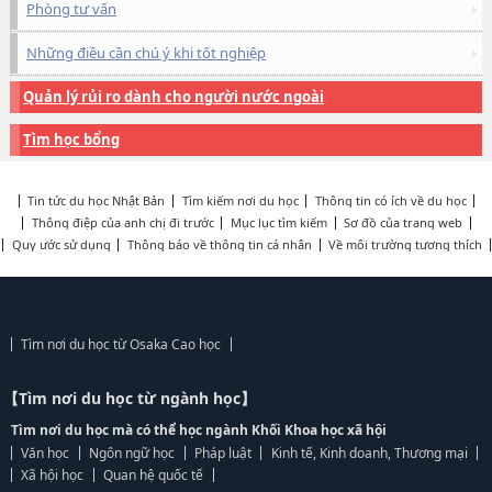
Phòng tư vấn
Những điều cần chú ý khi tốt nghiệp
Quản lý rủi ro dành cho người nước ngoài
Tìm học bổng
Tin tức du học Nhật Bản
Tìm kiếm nơi du học
Thông tin có ích về du học
Thông điệp của anh chị đi trước
Mục lục tìm kiếm
Sơ đồ của trang web
Quy ước sử dụng
Thông báo về thông tin cá nhân
Về môi trường tương thích
Tìm nơi du học từ Osaka Cao học
【Tìm nơi du học từ ngành học】
Tìm nơi du học mà có thể học ngành Khối Khoa học xã hội
Văn học
Ngôn ngữ học
Pháp luật
Kinh tế, Kinh doanh, Thương mại
Xã hội học
Quan hệ quốc tế