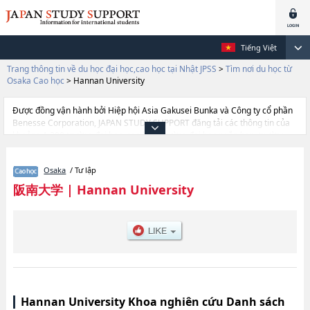
Tiếng Việt
Trang thông tin về du học đại học,cao học tại Nhật JPSS
>
Tìm nơi du học từ
Osaka Cao học
>
Hannan University
Được đồng vận hành bởi Hiệp hội Asia Gakusei Bunka và Công ty cổ phần
Benesse Corporation, JAPAN STUDY SUPPORT đăng tải các thông tin của
khoảng 1.300 trường đại học, cao học, trường đại học ngắn hạn, trường
chuyên môn đang tiếp nhận du học sinh.
Tại đây có đăng các thông tin chi tiết về Hannan University, và thông tin
Osaka
/ Tư lập
cần thiết dành cho du học sinh, như là về các Graduate school of
Management Information, thông tin về từng khoa nghiên cứu, thông tin
阪南大学
|
Hannan University
liên quan đến thi tuyển như số lượng tuyển sinh, số lượng trúng tuyển, cở
sở trang thiết bị, hướng dẫn địa điểm v.v...
Hannan University Khoa nghiên cứu Danh sách