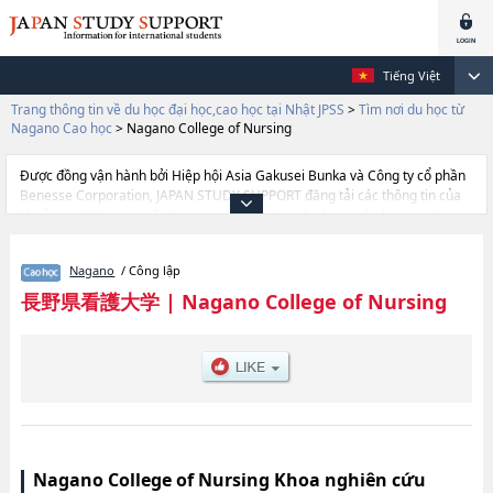
Tiếng Việt
Trang thông tin về du học đại học,cao học tại Nhật JPSS
>
Tìm nơi du học từ
Nagano Cao học
>
Nagano College of Nursing
Được đồng vận hành bởi Hiệp hội Asia Gakusei Bunka và Công ty cổ phần
Benesse Corporation, JAPAN STUDY SUPPORT đăng tải các thông tin của
khoảng 1.300 trường đại học, cao học, trường đại học ngắn hạn, trường
chuyên môn đang tiếp nhận du học sinh.
Tại đây có đăng các thông tin chi tiết về Nagano College of Nursing, và
Nagano
/ Công lập
thông tin cần thiết dành cho du học sinh, như là về các Graduate School of
Nursing, thông tin về từng khoa nghiên cứu, thông tin liên quan đến thi
長野県看護大学
|
Nagano College of Nursing
tuyển như số lượng tuyển sinh, số lượng trúng tuyển, cở sở trang thiết bị,
hướng dẫn địa điểm v.v...
Nagano College of Nursing Khoa nghiên cứu