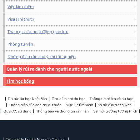
Việc làm thêm
Visa (Thị thực)
Tham gia các hoạt động giao lưu
Phòng tư vấn
Những điều cần chú ý khi tốt nghiệp
Quản lý rủi ro dành cho người nước ngoài
Tìm học bổng
Tin tức du học Nhật Bản
Tìm kiếm nơi du học
Thông tin có ích về du học
Thông điệp của anh chị đi trước
Mục lục tìm kiếm
Sơ đồ của trang web
Quy ước sử dụng
Thông báo về thông tin cá nhân
Về môi trường tương thích
Tìm nơi du học từ Nagano Cao học