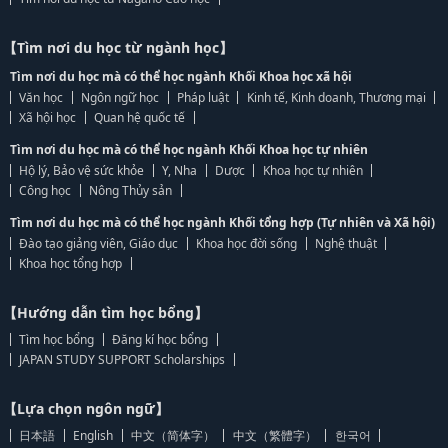
【Tìm nơi du học từ ngành học】
Tìm nơi du học mà có thể học ngành Khối Khoa học xã hội
Văn học
Ngôn ngữ học
Pháp luật
Kinh tế, Kinh doanh, Thương mại
Xã hội học
Quan hệ quốc tế
Tìm nơi du học mà có thể học ngành Khối Khoa học tự nhiên
Hộ lý, Bảo vệ sức khỏe
Y, Nha
Dược
Khoa học tự nhiên
Công học
Nông Thủy sản
Tìm nơi du học mà có thể học ngành Khối tổng hợp (Tự nhiên và Xã hội)
Đào tạo giảng viên, Giáo dục
Khoa học đời sống
Nghệ thuật
Khoa học tổng hợp
【Hướng dẫn tìm học bổng】
Tìm học bổng
Đăng kí học bổng
JAPAN STUDY SUPPORT Scholarships
【Lựa chọn ngôn ngữ】
日本語
English
中文（简体字）
中文（繁體字）
한국어