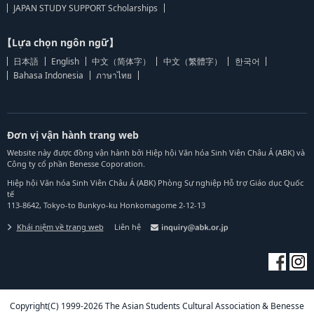
JAPAN STUDY SUPPORT Scholarships
【Lựa chọn ngôn ngữ】
日本語
English
中文（简体字）
中文（繁體字）
한국어
Bahasa Indonesia
ภาษาไทย
Đơn vị vận hành trang web
Website này được đồng vận hành bởi Hiệp hội Văn hóa Sinh Viên Châu Á (ABK) và
Công ty cổ phần Benesse Coporation.
Hiệp hội Văn hóa Sinh Viên Châu Á (ABK) Phòng Sự nghiệp Hỗ trợ Giáo dục Quốc
tế
113-8642, Tokyo-to Bunkyo-ku Honkomagome 2-12-13
Khái niệm về trang web
Liên hệ
Copyright(C) 1999-2026 The Asian Students Cultural Association & Benesse