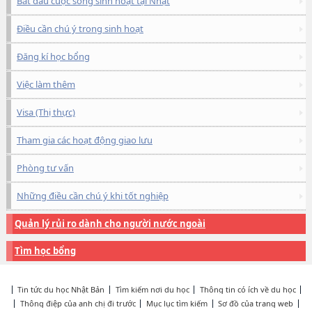
Bắt đầu cuộc sống sinh hoạt tại Nhật
Điều cần chú ý trong sinh hoạt
Đăng kí học bổng
Việc làm thêm
Visa (Thị thực)
Tham gia các hoạt động giao lưu
Phòng tư vấn
Những điều cần chú ý khi tốt nghiệp
Quản lý rủi ro dành cho người nước ngoài
Tìm học bổng
Tin tức du học Nhật Bản
Tìm kiếm nơi du học
Thông tin có ích về du học
Thông điệp của anh chị đi trước
Mục lục tìm kiếm
Sơ đồ của trang web