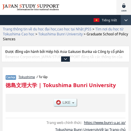
Tiếng Việt
Trang thông tin về du học đại học,cao học tại Nhật JPSS
>
Tìm nơi du học từ
Tokushima Cao học
>
Tokushima Bunri University
>
Graduate School of Policy
Siences
Được đồng vận hành bởi Hiệp hội Asia Gakusei Bunka và Công ty cổ phần
Benesse Corporation, JAPAN STUDY SUPPORT đăng tải các thông tin của
khoảng 1.300 trường đại học, cao học, trường đại học ngắn hạn, trường
chuyên môn đang tiếp nhận du học sinh.
Tại đây có đăng các thông tin chi tiết về Tokushima Bunri University, và
Tokushima
/ Tư lập
thông tin cần thiết dành cho du học sinh, như là về các Graduate School of
Pharmaceutical Sciences (4 years Ph.D course)hoặcHuman
徳島文理大学
|
Tokushima Bunri University
SciencehoặcGraduate School of Policy Siences, thông tin về từng khoa
nghiên cứu, thông tin liên quan đến thi tuyển như số lượng tuyển sinh, số
lượng trúng tuyển, cở sở trang thiết bị, hướng dẫn địa điểm v.v...
Trang web chính thức:
https://www.bunri-u.ac.jp/
Tokushima Bunri UniversityVề lại Trang chủ