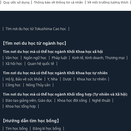
Quy ước sử dụng
Thông báo về thông tin cá nhân
Về môi trường tương thích
Tìm nơi du học từ Tokushima Cao học
【Tìm nơi du học từ ngành học】
Tìm nơi du học mà có thể học ngành Khối Khoa học xã hội
Văn học
Ngôn ngữ học
Pháp luật
Kinh tế, Kinh doanh, Thương mại
Xã hội học
Quan hệ quốc tế
Tìm nơi du học mà có thể học ngành Khối Khoa học tự nhiên
Hộ lý, Bảo vệ sức khỏe
Y, Nha
Dược
Khoa học tự nhiên
Công học
Nông Thủy sản
Tìm nơi du học mà có thể học ngành Khối tổng hợp (Tự nhiên và Xã hội)
Đào tạo giảng viên, Giáo dục
Khoa học đời sống
Nghệ thuật
Khoa học tổng hợp
【Hướng dẫn tìm học bổng】
Tìm học bổng
Đăng kí học bổng