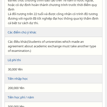
Đã kết thúc chương trình đào tạo trên 16 năm ở nước ngoài,
hoặc có dự định hoàn thành chương trình trước thời điểm quy
định
Là đối tượng trên 22 tuổi và được công nhận có trình độ tương
đương với người đã tốt nghiệp đại học thông qua kỳ thẩm định
cá biệt tư cách dự thi.
Các điểm chú ý khác
Các điều khác(Students of universities which made an
agreement about academic exchange must take another type
of examination.)
Lệ phí thi
30,000 Yên
Tiền nhập học
200,000 Yên
Tiền học phí / năm
500,000 Yên