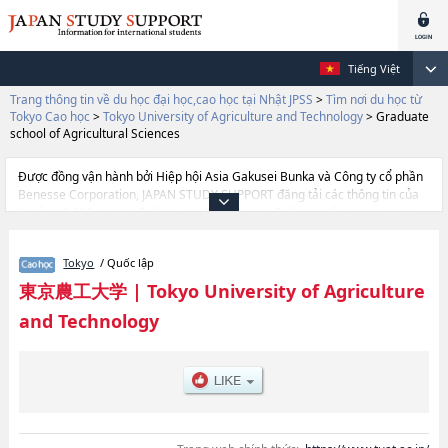
Tiếng Việt
Trang thông tin về du học đại học,cao học tại Nhật JPSS
>
Tìm nơi du học từ
Tokyo Cao học
>
Tokyo University of Agriculture and Technology
>
Graduate
school of Agricultural Sciences
Được đồng vận hành bởi Hiệp hội Asia Gakusei Bunka và Công ty cổ phần
Benesse Corporation, JAPAN STUDY SUPPORT đăng tải các thông tin của
khoảng 1.300 trường đại học, cao học, trường đại học ngắn hạn, trường
chuyên môn đang tiếp nhận du học sinh.
Tại đây có đăng các thông tin chi tiết về Tokyo University of Agriculture
Tokyo
/ Quốc lập
and Technology, và thông tin cần thiết dành cho du học sinh, như là về các
TechnologyhoặcGraduate School of AgriculturehoặcGraduate school of
東京農工大学
|
Tokyo University of Agriculture
Agricultural Sciences, thông tin về từng khoa nghiên cứu, thông tin liên
and Technology
quan đến thi tuyển như số lượng tuyển sinh, số lượng trúng tuyển, cở sở
trang thiết bị, hướng dẫn địa điểm v.v...