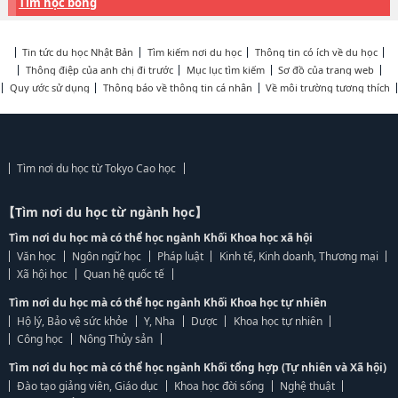
Tìm học bổng
Tin tức du học Nhật Bản
Tìm kiếm nơi du học
Thông tin có ích về du học
Thông điệp của anh chị đi trước
Mục lục tìm kiếm
Sơ đồ của trang web
Quy ước sử dụng
Thông báo về thông tin cá nhân
Về môi trường tương thích
Tìm nơi du học từ Tokyo Cao học
【Tìm nơi du học từ ngành học】
Tìm nơi du học mà có thể học ngành Khối Khoa học xã hội
Văn học
Ngôn ngữ học
Pháp luật
Kinh tế, Kinh doanh, Thương mại
Xã hội học
Quan hệ quốc tế
Tìm nơi du học mà có thể học ngành Khối Khoa học tự nhiên
Hộ lý, Bảo vệ sức khỏe
Y, Nha
Dược
Khoa học tự nhiên
Công học
Nông Thủy sản
Tìm nơi du học mà có thể học ngành Khối tổng hợp (Tự nhiên và Xã hội)
Đào tạo giảng viên, Giáo dục
Khoa học đời sống
Nghệ thuật