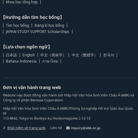
Khoa học tổng hợp
【Hướng dẫn tìm học bổng】
Tìm học bổng
Đăng kí học bổng
JAPAN STUDY SUPPORT Scholarships
【Lựa chọn ngôn ngữ】
日本語
English
中文（简体字）
中文（繁體字）
한국어
Bahasa Indonesia
ภาษาไทย
Đơn vị vận hành trang web
Website này được đồng vận hành bởi Hiệp hội Văn hóa Sinh Viên Châu Á (ABK) và
Công ty cổ phần Benesse Coporation.
Hiệp hội Văn hóa Sinh Viên Châu Á (ABK) Phòng Sự nghiệp Hỗ trợ Giáo dục Quốc
tế
113-8642, Tokyo-to Bunkyo-ku Honkomagome 2-12-13
Khái niệm về trang web
Liên hệ