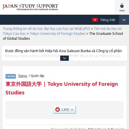
Tiếng Việt
Trang thông tin về du học đại học,cao học tại Nhật JPSS
>
Tìm nơi du học từ
Tokyo Cao học
>
Tokyo University of Foreign Studies
>
The Graduate School
of Global Studies
Được đồng vận hành bởi Hiệp hội Asia Gakusei Bunka và Công ty cổ phần
Benesse Corporation, JAPAN STUDY SUPPORT đăng tải các thông tin của
khoảng 1.300 trường đại học, cao học, trường đại học ngắn hạn, trường
chuyên môn đang tiếp nhận du học sinh.
Tại đây có đăng các thông tin chi tiết về Tokyo University of Foreign
Tokyo
/ Quốc lập
Studies, và thông tin cần thiết dành cho du học sinh, như là về các The
Graduate School of Global Studies, thông tin về từng khoa nghiên cứu,
東京外国語大学
|
Tokyo University of Foreign
thông tin liên quan đến thi tuyển như số lượng tuyển sinh, số lượng trúng
Studies
tuyển, cở sở trang thiết bị, hướng dẫn địa điểm v.v...