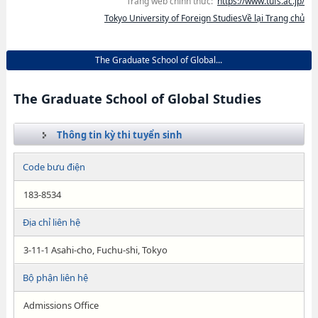
Trang web chính thức:
https://www.tufs.ac.jp/
Tokyo University of Foreign StudiesVề lại Trang chủ
The Graduate School of Global...
The Graduate School of Global Studies
Thông tin kỳ thi tuyển sinh
Code bưu điện
183-8534
Địa chỉ liên hệ
3-11-1 Asahi-cho, Fuchu-shi, Tokyo
Bộ phận liên hệ
Admissions Office