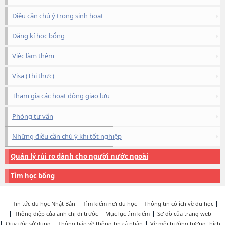
Điều cần chú ý trong sinh hoạt
Đăng kí học bổng
Việc làm thêm
Visa (Thị thực)
Tham gia các hoạt động giao lưu
Phòng tư vấn
Những điều cần chú ý khi tốt nghiệp
Quản lý rủi ro dành cho người nước ngoài
Tìm học bổng
Tin tức du học Nhật Bản
Tìm kiếm nơi du học
Thông tin có ích về du học
Thông điệp của anh chị đi trước
Mục lục tìm kiếm
Sơ đồ của trang web
Quy ước sử dụng
Thông báo về thông tin cá nhân
Về môi trường tương thích