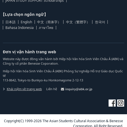
JAPAN STUDY SUPPORT Scholarships
【Lựa chọn ngôn ngữ】
日本語
English
中文（简体字）
中文（繁體字）
한국어
Bahasa Indonesia
ภาษาไทย
Đơn vị vận hành trang web
Website này được đồng vận hành bởi Hiệp hội Văn hóa Sinh Viên Châu Á (ABK) và
Công ty cổ phần Benesse Coporation.
Hiệp hội Văn hóa Sinh Viên Châu Á (ABK) Phòng Sự nghiệp Hỗ trợ Giáo dục Quốc
tế
113-8642, Tokyo-to Bunkyo-ku Honkomagome 2-12-13
Khái niệm về trang web
Liên hệ
Copyright(C) 1999-2026 The Asian Students Cultural Association & Benesse
Corporation. All Right Reserved.