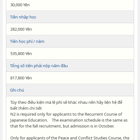
30,000 Yên
Tiền nhập học
282,000 Yên
Tiền học phí / năm
535,800 Yên
Tổng số tiền phải nộp năm đầu
817,800 Yên
Ghi chú
Tùy theo điều kiện mà lệ phí sẽ khác nhau nên hãy liện hệ để
biết thêm chi tiết
N2 is required only for applicants to the Recurrent Course of
Japanese Education. The examination schedule is the same as
that for the fall recruitment, but admission is in October.
Only for applicants of the Peace and Conflict Studies Course, the