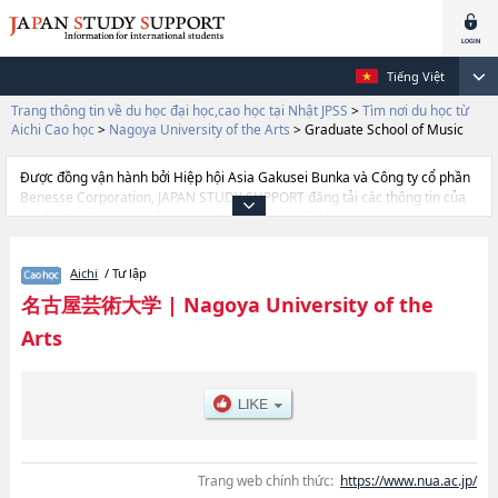
Tiếng Việt
Trang thông tin về du học đại học,cao học tại Nhật JPSS
>
Tìm nơi du học từ
Aichi Cao học
>
Nagoya University of the Arts
>
Graduate School of Music
Được đồng vận hành bởi Hiệp hội Asia Gakusei Bunka và Công ty cổ phần
Benesse Corporation, JAPAN STUDY SUPPORT đăng tải các thông tin của
khoảng 1.300 trường đại học, cao học, trường đại học ngắn hạn, trường
chuyên môn đang tiếp nhận du học sinh.
Tại đây có đăng các thông tin chi tiết về Nagoya University of the Arts, và
Aichi
/ Tư lập
thông tin cần thiết dành cho du học sinh, như là về các Graduate School of
ArthoặcGraduate School of MusichoặcGraduate School of
名古屋芸術大学
|
Nagoya University of the
DesignhoặcGraduate School of Human Development, thông tin về từng
Arts
khoa nghiên cứu, thông tin liên quan đến thi tuyển như số lượng tuyển
sinh, số lượng trúng tuyển, cở sở trang thiết bị, hướng dẫn địa điểm v.v...
Trang web chính thức:
https://www.nua.ac.jp/