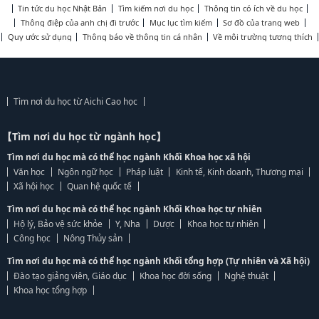
Tin tức du học Nhật Bản
Tìm kiếm nơi du học
Thông tin có ích về du học
Thông điệp của anh chị đi trước
Mục lục tìm kiếm
Sơ đồ của trang web
Quy ước sử dụng
Thông báo về thông tin cá nhân
Về môi trường tương thích
Tìm nơi du học từ Aichi Cao học
【Tìm nơi du học từ ngành học】
Tìm nơi du học mà có thể học ngành Khối Khoa học xã hội
Văn học
Ngôn ngữ học
Pháp luật
Kinh tế, Kinh doanh, Thương mại
Xã hội học
Quan hệ quốc tế
Tìm nơi du học mà có thể học ngành Khối Khoa học tự nhiên
Hộ lý, Bảo vệ sức khỏe
Y, Nha
Dược
Khoa học tự nhiên
Công học
Nông Thủy sản
Tìm nơi du học mà có thể học ngành Khối tổng hợp (Tự nhiên và Xã hội)
Đào tạo giảng viên, Giáo dục
Khoa học đời sống
Nghệ thuật
Khoa học tổng hợp