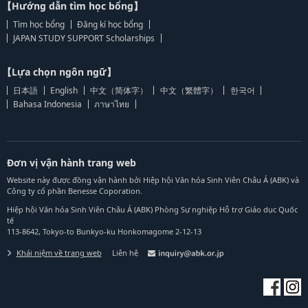
【Hướng dẫn tìm học bổng】
Tìm học bổng
Đăng kí học bổng
JAPAN STUDY SUPPORT Scholarships
【Lựa chọn ngôn ngữ】
日本語
English
中文（简体字）
中文（繁體字）
한국어
Bahasa Indonesia
ภาษาไทย
Đơn vị vận hành trang web
Website này được đồng vận hành bởi Hiệp hội Văn hóa Sinh Viên Châu Á (ABK) và
Công ty cổ phần Benesse Coporation.
Hiệp hội Văn hóa Sinh Viên Châu Á (ABK) Phòng Sự nghiệp Hỗ trợ Giáo dục Quốc
tế
113-8642, Tokyo-to Bunkyo-ku Honkomagome 2-12-13
Khái niệm về trang web
Liên hệ