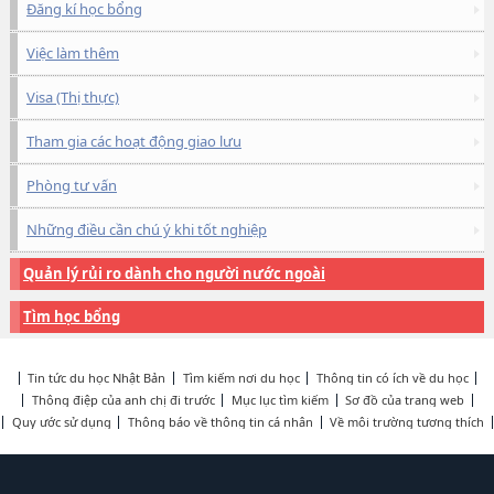
Đăng kí học bổng
Việc làm thêm
Visa (Thị thực)
Tham gia các hoạt động giao lưu
Phòng tư vấn
Những điều cần chú ý khi tốt nghiệp
Quản lý rủi ro dành cho người nước ngoài
Tìm học bổng
Tin tức du học Nhật Bản
Tìm kiếm nơi du học
Thông tin có ích về du học
Thông điệp của anh chị đi trước
Mục lục tìm kiếm
Sơ đồ của trang web
Quy ước sử dụng
Thông báo về thông tin cá nhân
Về môi trường tương thích