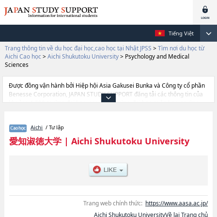
Tiếng Việt
Trang thông tin về du học đại học,cao học tại Nhật JPSS
>
Tìm nơi du học từ
Aichi Cao học
>
Aichi Shukutoku University
>
Psychology and Medical
Sciences
Được đồng vận hành bởi Hiệp hội Asia Gakusei Bunka và Công ty cổ phần
Benesse Corporation, JAPAN STUDY SUPPORT đăng tải các thông tin của
khoảng 1.300 trường đại học, cao học, trường đại học ngắn hạn, trường
chuyên môn đang tiếp nhận du học sinh.
Tại đây có đăng các thông tin chi tiết về Aichi Shukutoku University, và
Aichi
/ Tư lập
thông tin cần thiết dành cho du học sinh, như là về các Global Culture and
CommunicationhoặcCreativity and CulturehoặcBusinesshoặcPsychology
愛知淑徳大学
|
Aichi Shukutoku University
and Medical ScienceshoặcEducationhoặcHealth and Nutritional Science,
thông tin về từng khoa nghiên cứu, thông tin liên quan đến thi tuyển như
số lượng tuyển sinh, số lượng trúng tuyển, cở sở trang thiết bị, hướng dẫn
địa điểm v.v...
Trang web chính thức:
https://www.aasa.ac.jp/
Aichi Shukutoku UniversityVề lại Trang chủ