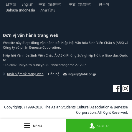
日本語
English
中文（简体字）
中文（繁體字）
한국어
Bahasa Indonesia
ภาษาไทย
Đơn vị vận hành trang web
Website này được đồng vận hành bởi Hiệp hội Văn hóa Sinh Viên Châu Á (ABK) và
Công ty cổ phần Benesse Coporation.
Hiệp hội Văn hóa Sinh Viên Châu Á (ABK) Phòng Sự nghiệp Hỗ trợ Giáo dục Quốc
tế
113-8642, Tokyo-to Bunkyo-ku Honkomagome 2-12-13
Khái niệm về trang web
Liên hệ
Copyright(C) 1999-2026 The Asian Students Cultural Association & Benesse
Corporation. All Right Reserved.
MENU
SIGN UP