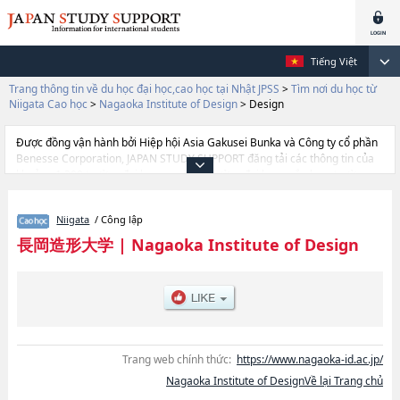
Tiếng Việt
Trang thông tin về du học đại học,cao học tại Nhật JPSS
>
Tìm nơi du học từ
Niigata Cao học
>
Nagaoka Institute of Design
>
Design
Được đồng vận hành bởi Hiệp hội Asia Gakusei Bunka và Công ty cổ phần
Benesse Corporation, JAPAN STUDY SUPPORT đăng tải các thông tin của
khoảng 1.300 trường đại học, cao học, trường đại học ngắn hạn, trường
chuyên môn đang tiếp nhận du học sinh.
Tại đây có đăng các thông tin chi tiết về Nagaoka Institute of Design, và
Niigata
/ Công lập
thông tin cần thiết dành cho du học sinh, như là về các Design, thông tin về
từng khoa nghiên cứu, thông tin liên quan đến thi tuyển như số lượng
長岡造形大学
|
Nagaoka Institute of Design
tuyển sinh, số lượng trúng tuyển, cở sở trang thiết bị, hướng dẫn địa điểm
v.v...
Trang web chính thức:
https://www.nagaoka-id.ac.jp/
Nagaoka Institute of DesignVề lại Trang chủ