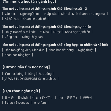
【Tìm nơi du học từ ngành học】
Tìm nơi du học mà có thể học ngành Khối Khoa học xã hội
Văn học
Ngôn ngữ học
Pháp luật
Kinh tế, Kinh doanh, Thương mại
Xã hội học
Quan hệ quốc tế
Tìm nơi du học mà có thể học ngành Khối Khoa học tự nhiên
Hộ lý, Bảo vệ sức khỏe
Y, Nha
Dược
Khoa học tự nhiên
Công học
Nông Thủy sản
Tìm nơi du học mà có thể học ngành Khối tổng hợp (Tự nhiên và Xã hội)
Đào tạo giảng viên, Giáo dục
Khoa học đời sống
Nghệ thuật
Khoa học tổng hợp
【Hướng dẫn tìm học bổng】
Tìm học bổng
Đăng kí học bổng
JAPAN STUDY SUPPORT Scholarships
【Lựa chọn ngôn ngữ】
日本語
English
中文（简体字）
中文（繁體字）
한국어
Bahasa Indonesia
ภาษาไทย