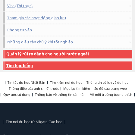
Visa (Thị thực)
Tham gia các hoạt động giao lưu
Phòng tư vấn
Những điều cần chú ý khi tốt nghiệp
Quản lý rủi ro dành cho người nước ngoài
Tìm học bổng
Tin tức du học Nhật Bản
Tìm kiếm nơi du học
Thông tin có ích về du học
Thông điệp của anh chị đi trước
Mục lục tìm kiếm
Sơ đồ của trang web
Quy ước sử dụng
Thông báo về thông tin cá nhân
Về môi trường tương thích
Tìm nơi du học từ Niigata Cao học