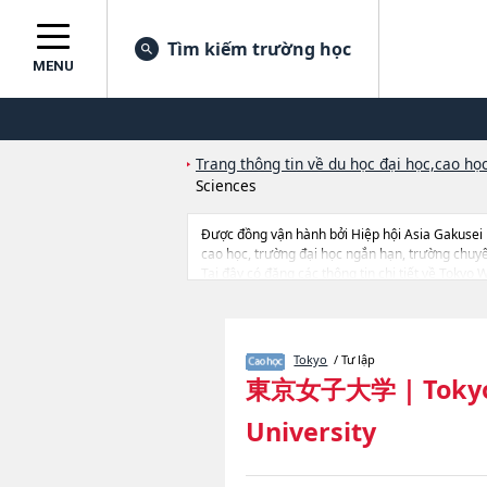
Tìm kiếm trường học
MENU
Trang thông tin về du học đại học,cao học
Sciences
Được đồng vận hành bởi Hiệp hội Asia Gakusei
cao học, trường đại học ngắn hạn, trường chuy
Tại đây có đăng các thông tin chi tiết về Tokyo
thông tin về từng khoa nghiên cứu, thông tin liê
Tokyo
/ Tư lập
東京女子大学
|
Toky
University