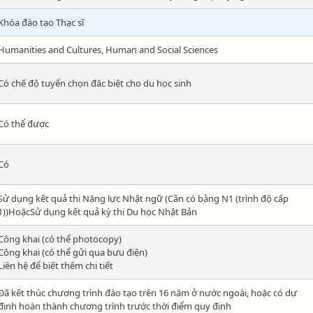
Khóa đào tạo Thạc sĩ
Humanities and Cultures, Human and Social Sciences
Có chế độ tuyển chọn đăc biệt cho du học sinh
Có thể được
Có
Sử dụng kết quả thi Năng lực Nhật ngữ (Cần có bằng N1 (trình độ cấp
1))HoặcSử dụng kết quả kỳ thi Du học Nhật Bản
Công khai (có thể photocopy)
Công khai (có thể gửi qua bưu điện)
Liên hệ để biết thêm chi tiết
Đã kết thúc chương trình đào tạo trên 16 năm ở nước ngoài, hoặc có dự
định hoàn thành chương trình trước thời điểm quy định