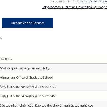
Trang web chính thức:
https://www.twcu.ac
Tokyo Woman's Christian UniversityVề lại Trang 
Humanities and Sciences
s
167-8585
2-6-1 Zenpuku-ji, Suginami-ku, Tokyo
Admissions Office of Graduate School
入学課03-5382-6854/学務課03-5382-6279
入学課03-5382-6474/学務課03-5382-6463
Đào tạo nhà nghiên cứu, Đào tạo thợ chuyên nghiệp tay nghề cao