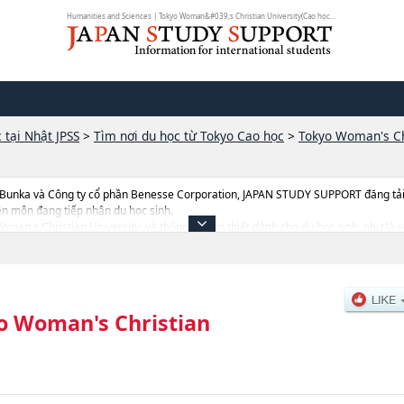
Humanities and Sciences | Tokyo Woman&#039;s Christian University(Cao học...
 tại Nhật JPSS
>
Tìm nơi du học từ Tokyo Cao học
>
Tokyo Woman's Chr
 Bunka và Công ty cổ phần Benesse Corporation, JAPAN STUDY SUPPORT đăng tải c
ên môn đang tiếp nhận du học sinh.
 Woman's Christian University, và thông tin cần thiết dành cho du học sinh, như l
n quan đến thi tuyển như số lượng tuyển sinh, số lượng trúng tuyển, cở sở trang thi
o Woman's Christian