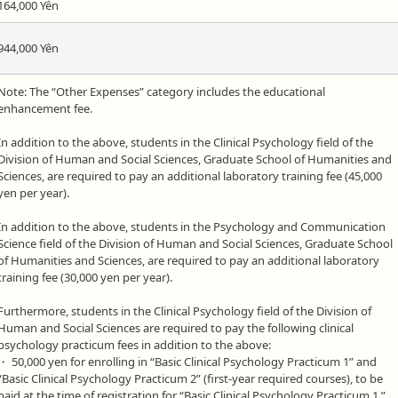
164,000 Yên
944,000 Yên
Note: The “Other Expenses” category includes the educational
enhancement fee.
In addition to the above, students in the Clinical Psychology field of the
Division of Human and Social Sciences, Graduate School of Humanities and
Sciences, are required to pay an additional laboratory training fee (45,000
yen per year).
In addition to the above, students in the Psychology and Communication
Science field of the Division of Human and Social Sciences, Graduate School
of Humanities and Sciences, are required to pay an additional laboratory
training fee (30,000 yen per year).
Furthermore, students in the Clinical Psychology field of the Division of
Human and Social Sciences are required to pay the following clinical
psychology practicum fees in addition to the above:
・ 50,000 yen for enrolling in “Basic Clinical Psychology Practicum 1” and
“Basic Clinical Psychology Practicum 2” (first-year required courses), to be
paid at the time of registration for “Basic Clinical Psychology Practicum 1.”