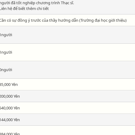
người đã tốt nghiệp chương trình Thạc sĩ.
Liên hệ để biết thêm chi tiết
Cần có sự đồng ý trước của thầy hướng dẫn (Trường đại học giới thiệu)
1người
1người
0người
35,000 Yên
200,000 Yên
540,000 Yên
144,000 Yên
884,000 Yên