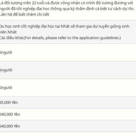
Là đối tượng trên 22 tuổi và được công nhận có trình độ tương đương với
người đã tốt nghiệp đại học thông qua kỳ thẩm định cá biệt tư cách dự thi.
Liên hệ để biết thêm chi tiết
Du học sinh tốt nghiệp đại học tại Nhật sẽ tham gia dự tuyển giống sinh
viên Nhật
Các điều khác(For details, please refer to the application guidelines.)
6người
6người
0người
35,000 Yên
240,000 Yên
540,000 Yên