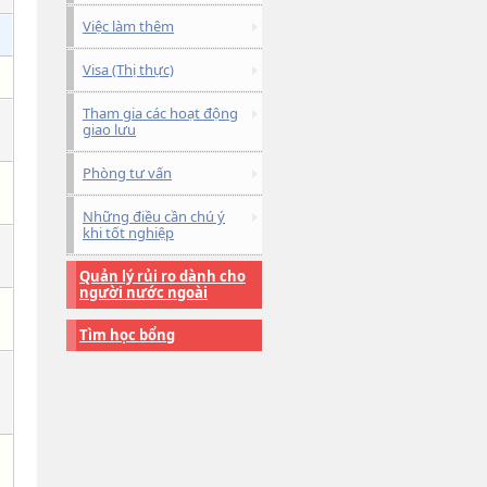
Việc làm thêm
Visa (Thị thực)
Tham gia các hoạt động
giao lưu
Phòng tư vấn
Những điều cần chú ý
khi tốt nghiệp
Quản lý rủi ro dành cho
người nước ngoài
Tìm học bổng