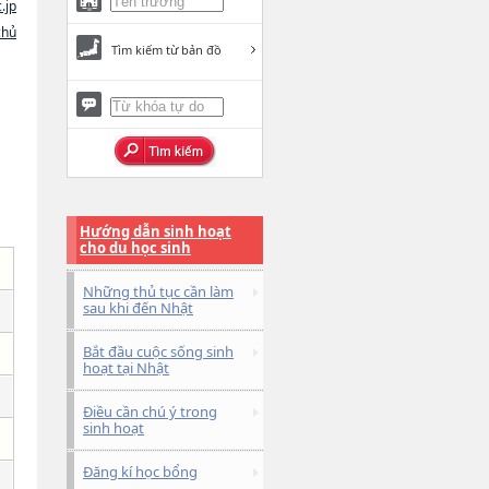
.jp
chủ
Tìm kiếm từ bản đồ
Hướng dẫn sinh hoạt
cho du học sinh
Những thủ tục cần làm
sau khi đến Nhật
Bắt đầu cuộc sống sinh
hoạt tại Nhật
Điều cần chú ý trong
sinh hoạt
Đăng kí học bổng