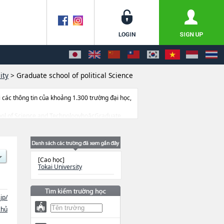
ity
>
Graduate school of political Science
ác thông tin của khoảng 1.300 trường đại học,
school of Science and TechnologyhoặcGraduate
shoặcGraduate of school of lawhoặcGraduate
chool of SciencehoặcGraduate school of
ặcGraduate school of medicinehoặcGraduate
hông tin liên quan đến thi tuyển như số lượng
[Cao học]
Tokai University
jp/
chủ