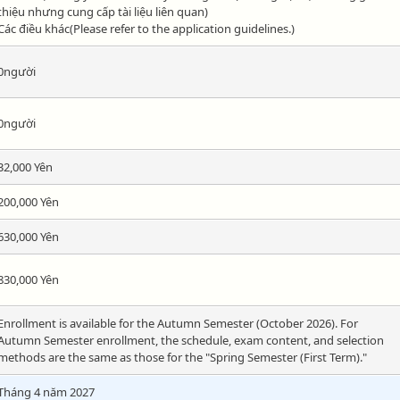
thiệu nhưng cung cấp tài liệu liên quan)
Các điều khác(Please refer to the application guidelines.)
0người
0người
32,000 Yên
200,000 Yên
630,000 Yên
830,000 Yên
Enrollment is available for the Autumn Semester (October 2026). For
Autumn Semester enrollment, the schedule, exam content, and selection
methods are the same as those for the "Spring Semester (First Term)."
Tháng 4 năm 2027