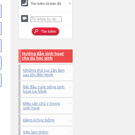
Tìm kiếm từ bản đồ
Hướng dẫn sinh hoạt
cho du học sinh
Những thủ tục cần làm
sau khi đến Nhật
Bắt đầu cuộc sống sinh
hoạt tại Nhật
Điều cần chú ý trong
sinh hoạt
Đăng kí học bổng
Việc làm thêm