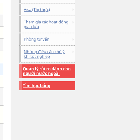
Visa (Thị thực)
Tham gia các hoạt động
giao lưu
Phòng tư vấn
Những điều cần chú ý
khi tốt nghiệp
Quản lý rủi ro dành cho
người nước ngoài
Tìm học bổng