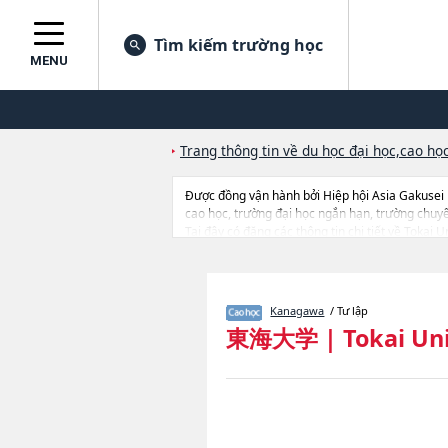
Tìm kiếm trường học
MENU
Trang thông tin về du học đại học,cao học
Được đồng vận hành bởi Hiệp hội Asia Gakusei
cao học, trường đại học ngắn hạn, trường chuy
Tại đây có đăng các thông tin chi tiết về Tokai
school of biosciencehoặcGraduate school of L
school of Human Environmental StudieshoặcGra
EngineeringhoặcGraduate school of Informati
school of health StudieshoặcGraduate school of
Kanagawa
/ Tư lập
tuyển sinh, số lượng trúng tuyển, cở sở trang thi
東海大学
|
Tokai Un